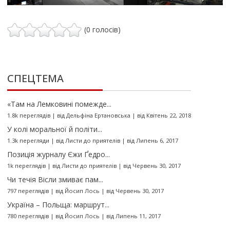
(0 голосів)
СПЕЦТЕМА
«Там на Лемковині помежде...
1.8k переглядів
|
від
Дельфіна Ертановська
|
від Квітень 22, 2018
У колі моральної й політи...
1.3k перегляди
|
від
Листи до приятелів
|
від Липень 6, 2017
Позиція журналу Єжи Ґедро...
1k переглядів
|
від
Листи до приятелів
|
від Червень 30, 2017
Чи течія Вісли змиває пам...
797 переглядів
|
від
Йосип Лось
|
від Червень 30, 2017
Україна – Польща: маршрут...
780 переглядів
|
від
Йосип Лось
|
від Липень 11, 2017