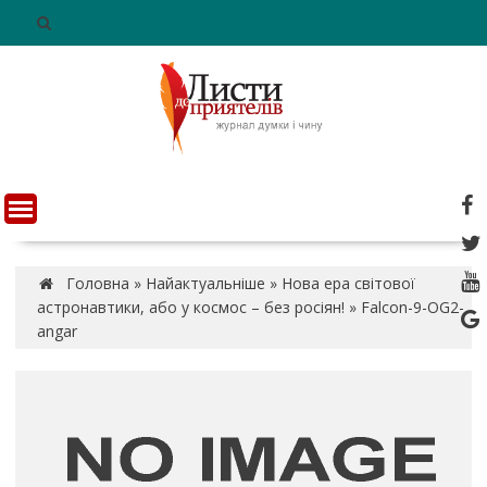
S
k
i
p
t
o
c
o
n
t
e
n
Головна
»
Найактуальніше
»
Нова ера світової
t
астронавтики, або у космос – без росіян!
»
Falcon-9-OG2-
angar