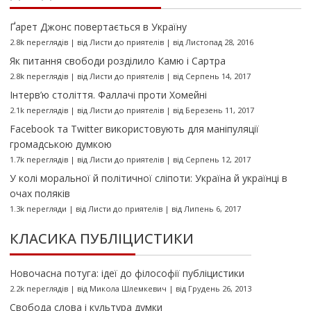
Ґарет Джонс повертається в Україну
2.8k переглядів
|
від
Листи до приятелів
|
від Листопад 28, 2016
Як питання свободи розділило Камю і Сартра
2.8k переглядів
|
від
Листи до приятелів
|
від Серпень 14, 2017
Інтерв’ю століття. Фаллачі проти Хомейні
2.1k переглядів
|
від
Листи до приятелів
|
від Березень 11, 2017
Facebook та Twitter використовують для маніпуляції
громадською думкою
1.7k переглядів
|
від
Листи до приятелів
|
від Серпень 12, 2017
У колі моральної й політичної сліпоти: Україна й українці в
очах поляків
1.3k перегляди
|
від
Листи до приятелів
|
від Липень 6, 2017
КЛАСИКА ПУБЛІЦИСТИКИ
Новочасна потуга: ідеї до філософії публіцистики
2.2k переглядів
|
від
Микола Шлемкевич
|
від Грудень 26, 2013
Свобода слова і культура думки