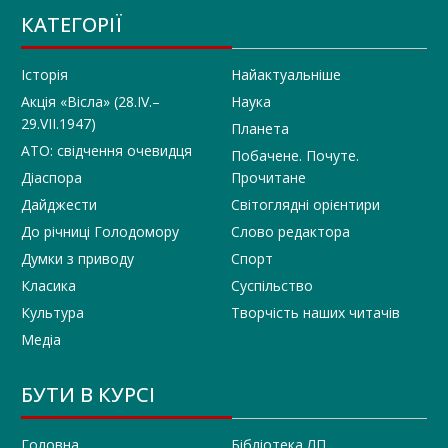
КАТЕГОРІЇ
Історія
Найактуальніше
Акція «Вісла» (28.IV.–
Наука
29.VII.1947)
Планета
АТО: свідчення очевидця
Побачене. Почуте.
Діаспора
Прочитане
Дайджести
Світоглядні орієнтири
До річниці Голодомору
Слово редактора
Думки з приводу
Спорт
Класика
Суспільство
Культура
Творчість наших читачів
Медіа
БУТИ В КУРСІ
Головна
Бібліотека ЛП