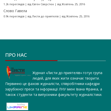
1.2k переглядів
|
від
Євген Сверстюк
|
від Жовтень 25, 2016
Слово Гавела
0.9k переглядів
|
від
Листи до приятелів
|
від Жовтень 25, 2016
ПРО НАС
Журнал «Листи до приятелів» готує група
людей, для яких жити означає творити.
Первинно це фахові журналісти, співробітники кафедри
зарубіжної преси та інформації ЛНУ імені Івана Франка, а
також студенти та випускники факультету журналістики.