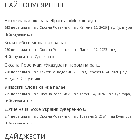
НАЙПОПУЛЯРНІШЕ
У ювілейний рік Івана Франка. «Мовою душ...
245 переглядів
|
від
Оксана Ровенчак
|
від Квітень 26, 2026
|
від
Культура
,
Найактуальніше
Коли небо в молитвах за нас
230 переглядів
|
від
Оксана Ровенчак
|
від Липень 17, 2023
|
від
Найактуальніше
,
Суспільство
Оксана Ровенчак: «Указувати пером на ран...
228 переглядів
|
від
Христина Федоришин
|
від Березень 24, 2021
|
від
Медіа
,
Найактуальніше
У відсвіті Слова свічка палає
225 переглядів
|
від
Оксана Ровенчак
|
від Квітень 4, 2024
|
від
Культура
,
Найактуальніше
«Отче наш! Боже України суверенної!»
211 переглядів
|
від
Оксана Ровенчак
|
від Травень 5, 2024
|
від
Культура
,
Найактуальніше
ДАЙДЖЕСТИ