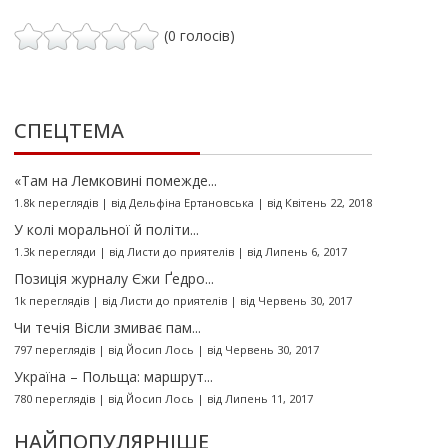
(0 голосів)
СПЕЦТЕМА
«Там на Лемковині помежде...
1.8k переглядів
|
від
Дельфіна Ертановська
|
від Квітень 22, 2018
У колі моральної й політи...
1.3k перегляди
|
від
Листи до приятелів
|
від Липень 6, 2017
Позиція журналу Єжи Ґедро...
1k переглядів
|
від
Листи до приятелів
|
від Червень 30, 2017
Чи течія Вісли змиває пам...
797 переглядів
|
від
Йосип Лось
|
від Червень 30, 2017
Україна – Польща: маршрут...
780 переглядів
|
від
Йосип Лось
|
від Липень 11, 2017
НАЙПОПУЛЯРНІШЕ