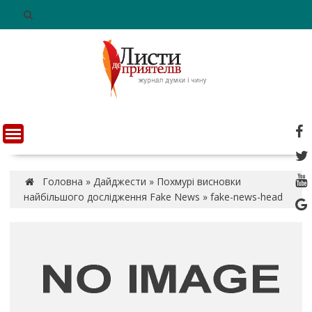
S
k
i
p
t
o
c
o
n
t
e
n
Головна
»
Дайджести
»
Похмурі висновки
t
найбільшого дослідження Fake News
»
fake-news-head