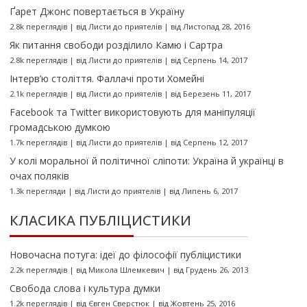
Ґарет Джонс повертається в Україну
2.8k переглядів
|
від
Листи до приятелів
|
від Листопад 28, 2016
Як питання свободи розділило Камю і Сартра
2.8k переглядів
|
від
Листи до приятелів
|
від Серпень 14, 2017
Інтерв’ю століття. Фаллачі проти Хомейні
2.1k переглядів
|
від
Листи до приятелів
|
від Березень 11, 2017
Facebook та Twitter використовують для маніпуляції
громадською думкою
1.7k переглядів
|
від
Листи до приятелів
|
від Серпень 12, 2017
У колі моральної й політичної сліпоти: Україна й українці в
очах поляків
1.3k перегляди
|
від
Листи до приятелів
|
від Липень 6, 2017
КЛАСИКА ПУБЛІЦИСТИКИ
Новочасна потуга: ідеї до філософії публіцистики
2.2k переглядів
|
від
Микола Шлемкевич
|
від Грудень 26, 2013
Свобода слова і культура думки
1.2k переглядів
|
від
Євген Сверстюк
|
від Жовтень 25, 2016