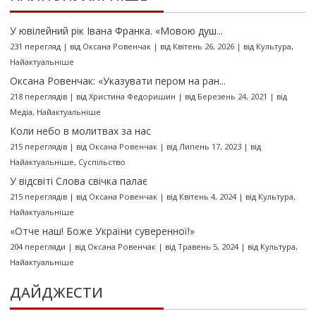
У ювілейний рік Івана Франка. «Мовою душ...
231 перегляд
|
від
Оксана Ровенчак
|
від Квітень 26, 2026
|
від
Культура
,
Найактуальніше
Оксана Ровенчак: «Указувати пером на ран...
218 переглядів
|
від
Христина Федоришин
|
від Березень 24, 2021
|
від
Медіа
,
Найактуальніше
Коли небо в молитвах за нас
215 переглядів
|
від
Оксана Ровенчак
|
від Липень 17, 2023
|
від
Найактуальніше
,
Суспільство
У відсвіті Слова свічка палає
215 переглядів
|
від
Оксана Ровенчак
|
від Квітень 4, 2024
|
від
Культура
,
Найактуальніше
«Отче наш! Боже України суверенної!»
204 перегляди
|
від
Оксана Ровенчак
|
від Травень 5, 2024
|
від
Культура
,
Найактуальніше
ДАЙДЖЕСТИ