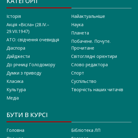
КАТЕГОРІЇ
Історія
Найактуальніше
Акція «Вісла» (28.IV.–
Наука
29.VII.1947)
Планета
АТО: свідчення очевидця
Побачене. Почуте.
Діаспора
Прочитане
Дайджести
Світоглядні орієнтири
До річниці Голодомору
Слово редактора
Думки з приводу
Спорт
Класика
Суспільство
Культура
Творчість наших читачів
Медіа
БУТИ В КУРСІ
Головна
Бібліотека ЛП