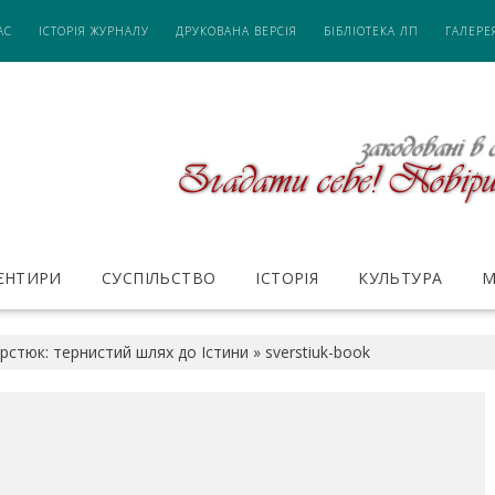
АС
ІСТОРІЯ ЖУРНАЛУ
ДРУКОВАНА ВЕРСІЯ
БІБЛІОТЕКА ЛП
ГАЛЕРЕ
ІЄНТИРИ
СУСПІЛЬСТВО
ІСТОРІЯ
КУЛЬТУРА
М
рстюк: тернистий шлях до Істини
»
sverstiuk-book