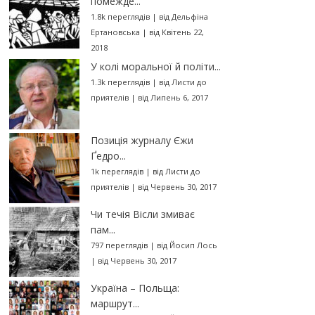
помежде...
1.8k переглядів
|
від
Дельфіна
Ертановська
|
від Квітень 22,
2018
У колі моральної й політи...
1.3k переглядів
|
від
Листи до
приятелів
|
від Липень 6, 2017
Позиція журналу Єжи
Ґедро...
1k переглядів
|
від
Листи до
приятелів
|
від Червень 30, 2017
Чи течія Вісли змиває
пам...
797 переглядів
|
від
Йосип Лось
|
від Червень 30, 2017
Україна – Польща:
маршрут...