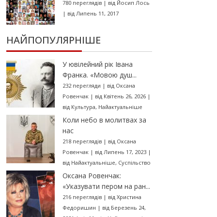
780 переглядів
|
від
Йосип Лось
|
від Липень 11, 2017
НАЙПОПУЛЯРНІШЕ
У ювілейний рік Івана
Франка. «Мовою душ...
232 перегляди
|
від
Оксана
Ровенчак
|
від Квітень 26, 2026
|
від
Культура
,
Найактуальніше
Коли небо в молитвах за
нас
218 переглядів
|
від
Оксана
Ровенчак
|
від Липень 17, 2023
|
від
Найактуальніше
,
Суспільство
Оксана Ровенчак:
«Указувати пером на ран...
216 переглядів
|
від
Христина
Федоришин
|
від Березень 24,