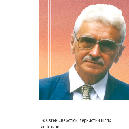
Н
Євген Сверстюк: тернистий шлях
А
до Істини