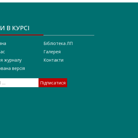
И В КУРСІ
вна
Бібліотека ЛП
нас
Галерея
ія журналу
Контакти
вана версія