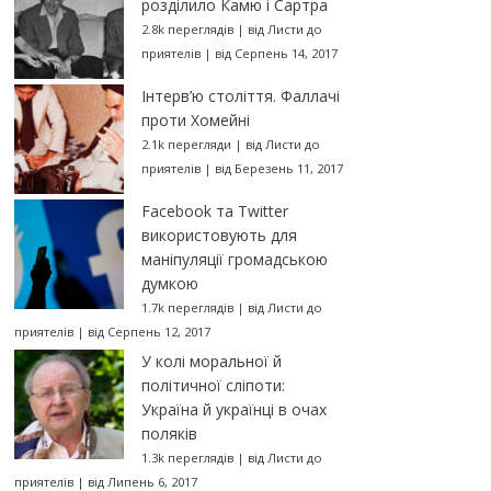
розділило Камю і Сартра
2.8k переглядів
|
від
Листи до
приятелів
|
від Серпень 14, 2017
Інтерв’ю століття. Фаллачі
проти Хомейні
2.1k перегляди
|
від
Листи до
приятелів
|
від Березень 11, 2017
Facebook та Twitter
використовують для
маніпуляції громадською
думкою
1.7k переглядів
|
від
Листи до
приятелів
|
від Серпень 12, 2017
У колі моральної й
політичної сліпоти:
Україна й українці в очах
поляків
1.3k переглядів
|
від
Листи до
приятелів
|
від Липень 6, 2017