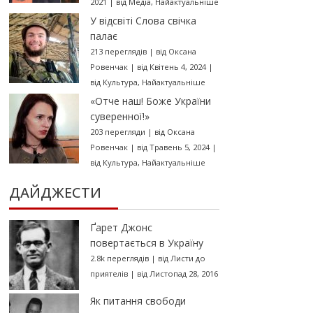
2021
|
від
Медіа
,
Найактуальніше
У відсвіті Слова свічка
палає
213 переглядів
|
від
Оксана
Ровенчак
|
від Квітень 4, 2024
|
від
Культура
,
Найактуальніше
«Отче наш! Боже України
суверенної!»
203 перегляди
|
від
Оксана
Ровенчак
|
від Травень 5, 2024
|
від
Культура
,
Найактуальніше
ДАЙДЖЕСТИ
Ґарет Джонс
повертається в Україну
2.8k переглядів
|
від
Листи до
приятелів
|
від Листопад 28, 2016
Як питання свободи