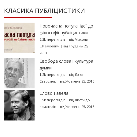
КЛАСИКА ПУБЛІЦИСТИКИ
Новочасна потуга: ідеї до
філософії публіцистики
2.2k переглядів
|
від
Микола
Шлемкевич
|
від Грудень 26,
2013
Свобода слова і культура
думки
1.2k переглядів
|
від
Євген
Сверстюк
|
від Жовтень 25, 2016
Слово Гавела
0.9k переглядів
|
від
Листи до
приятелів
|
від Жовтень 25, 2016