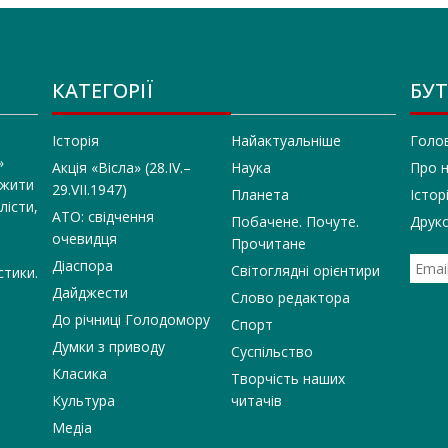
КАТЕГОРІЇ
БУТ
Історія
Найактуальніше
Голо
»
Акція «Вісла» (28.IV.–
Наука
Про 
 жити
29.VII.1947)
Планета
Істор
лісти,
АТО: свідчення
Побачене. Почуте.
Друко
очевидця
Прочитане
Діаспора
Світоглядні орієнтири
стики.
Дайджести
Слово редактора
До річниці Голодомору
Спорт
Думки з приводу
Суспільство
Класика
Творчість наших
Культура
читачів
Медіа