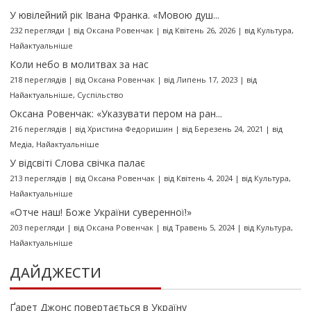
У ювілейний рік Івана Франка. «Мовою душ...
232 перегляди
|
від
Оксана Ровенчак
|
від Квітень 26, 2026
|
від
Культура
,
Найактуальніше
Коли небо в молитвах за нас
218 переглядів
|
від
Оксана Ровенчак
|
від Липень 17, 2023
|
від
Найактуальніше
,
Суспільство
Оксана Ровенчак: «Указувати пером на ран...
216 переглядів
|
від
Христина Федоришин
|
від Березень 24, 2021
|
від
Медіа
,
Найактуальніше
У відсвіті Слова свічка палає
213 переглядів
|
від
Оксана Ровенчак
|
від Квітень 4, 2024
|
від
Культура
,
Найактуальніше
«Отче наш! Боже України суверенної!»
203 перегляди
|
від
Оксана Ровенчак
|
від Травень 5, 2024
|
від
Культура
,
Найактуальніше
ДАЙДЖЕСТИ
Ґарет Джонс повертається в Україну