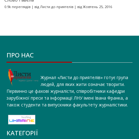
0.9k переглядів
|
від
Листи до приятелів
|
від Жовтень 25, 2016
ПРО НАС
Журнал «Листи до приятелів» готує група
людей, для яких жити означає творити.
Первинно це фахові журналісти, співробітники кафедри
зарубіжної преси та інформації ЛНУ імені Івана Франка, а
також студенти та випускники факультету журналістики.
КАТЕГОРІЇ