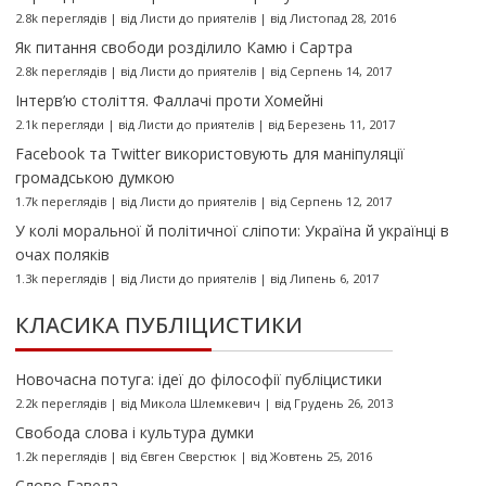
2.8k переглядів
|
від
Листи до приятелів
|
від Листопад 28, 2016
Як питання свободи розділило Камю і Сартра
2.8k переглядів
|
від
Листи до приятелів
|
від Серпень 14, 2017
Інтерв’ю століття. Фаллачі проти Хомейні
2.1k перегляди
|
від
Листи до приятелів
|
від Березень 11, 2017
Facebook та Twitter використовують для маніпуляції
громадською думкою
1.7k переглядів
|
від
Листи до приятелів
|
від Серпень 12, 2017
У колі моральної й політичної сліпоти: Україна й українці в
очах поляків
1.3k переглядів
|
від
Листи до приятелів
|
від Липень 6, 2017
КЛАСИКА ПУБЛІЦИСТИКИ
Новочасна потуга: ідеї до філософії публіцистики
2.2k переглядів
|
від
Микола Шлемкевич
|
від Грудень 26, 2013
Свобода слова і культура думки
1.2k переглядів
|
від
Євген Сверстюк
|
від Жовтень 25, 2016
Слово Гавела