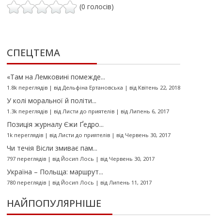
(0 голосів)
СПЕЦТЕМА
«Там на Лемковині помежде...
1.8k переглядів
|
від
Дельфіна Ертановська
|
від Квітень 22, 2018
У колі моральної й політи...
1.3k переглядів
|
від
Листи до приятелів
|
від Липень 6, 2017
Позиція журналу Єжи Ґедро...
1k переглядів
|
від
Листи до приятелів
|
від Червень 30, 2017
Чи течія Вісли змиває пам...
797 переглядів
|
від
Йосип Лось
|
від Червень 30, 2017
Україна – Польща: маршрут...
780 переглядів
|
від
Йосип Лось
|
від Липень 11, 2017
НАЙПОПУЛЯРНІШЕ