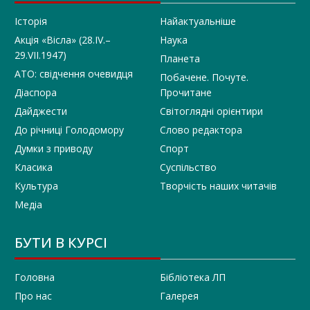
Історія
Найактуальніше
Акція «Вісла» (28.IV.–
Наука
29.VII.1947)
Планета
АТО: свідчення очевидця
Побачене. Почуте.
Діаспора
Прочитане
Дайджести
Світоглядні орієнтири
До річниці Голодомору
Слово редактора
Думки з приводу
Спорт
Класика
Суспільство
Культура
Творчість наших читачів
Медіа
БУТИ В КУРСІ
Головна
Бібліотека ЛП
Про нас
Галерея