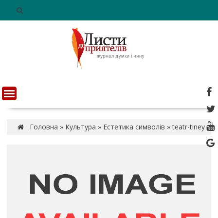
S
k
i
p
t
o
c
o
n
t
e
n
Головна
»
Культура
»
Естетика символів
»
teatr-tiney
t