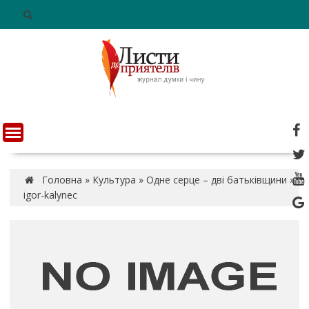
S
k
i
p
t
o
c
o
n
t
e
n
Головна
»
Культура
»
Одне серце – дві батьківщини
»
t
igor-kalynec