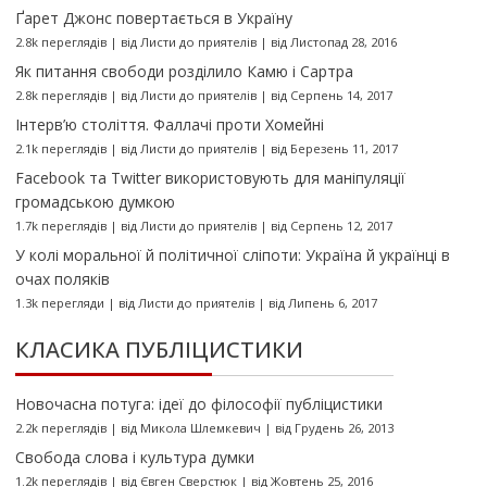
Ґарет Джонс повертається в Україну
2.8k переглядів
|
від
Листи до приятелів
|
від Листопад 28, 2016
Як питання свободи розділило Камю і Сартра
2.8k переглядів
|
від
Листи до приятелів
|
від Серпень 14, 2017
Інтерв’ю століття. Фаллачі проти Хомейні
2.1k переглядів
|
від
Листи до приятелів
|
від Березень 11, 2017
Facebook та Twitter використовують для маніпуляції
громадською думкою
1.7k переглядів
|
від
Листи до приятелів
|
від Серпень 12, 2017
У колі моральної й політичної сліпоти: Україна й українці в
очах поляків
1.3k перегляди
|
від
Листи до приятелів
|
від Липень 6, 2017
КЛАСИКА ПУБЛІЦИСТИКИ
Новочасна потуга: ідеї до філософії публіцистики
2.2k переглядів
|
від
Микола Шлемкевич
|
від Грудень 26, 2013
Свобода слова і культура думки
1.2k переглядів
|
від
Євген Сверстюк
|
від Жовтень 25, 2016