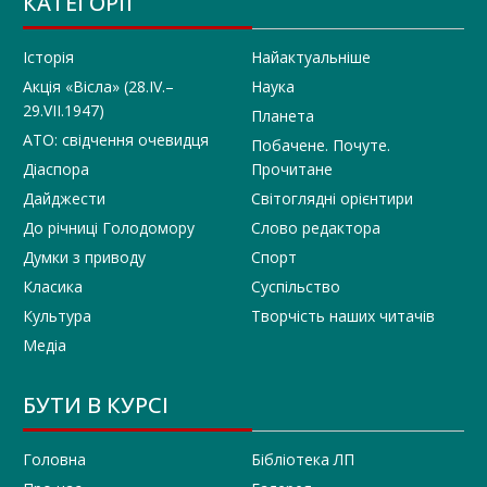
КАТЕГОРІЇ
Історія
Найактуальніше
Акція «Вісла» (28.IV.–
Наука
29.VII.1947)
Планета
АТО: свідчення очевидця
Побачене. Почуте.
Діаспора
Прочитане
Дайджести
Світоглядні орієнтири
До річниці Голодомору
Слово редактора
Думки з приводу
Спорт
Класика
Суспільство
Культура
Творчість наших читачів
Медіа
БУТИ В КУРСІ
Головна
Бібліотека ЛП