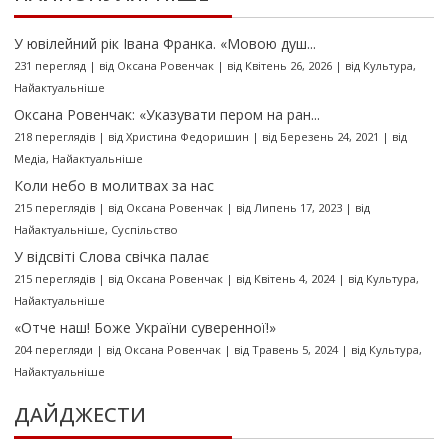
У ювілейний рік Івана Франка. «Мовою душ...
231 перегляд
|
від
Оксана Ровенчак
|
від Квітень 26, 2026
|
від
Культура
,
Найактуальніше
Оксана Ровенчак: «Указувати пером на ран...
218 переглядів
|
від
Христина Федоришин
|
від Березень 24, 2021
|
від
Медіа
,
Найактуальніше
Коли небо в молитвах за нас
215 переглядів
|
від
Оксана Ровенчак
|
від Липень 17, 2023
|
від
Найактуальніше
,
Суспільство
У відсвіті Слова свічка палає
215 переглядів
|
від
Оксана Ровенчак
|
від Квітень 4, 2024
|
від
Культура
,
Найактуальніше
«Отче наш! Боже України суверенної!»
204 перегляди
|
від
Оксана Ровенчак
|
від Травень 5, 2024
|
від
Культура
,
Найактуальніше
ДАЙДЖЕСТИ