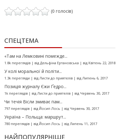
(0 голосів)
СПЕЦТЕМА
«Там на Лемковині помежде...
1.8k переглядів
|
від
Дельфіна Ертановська
|
від Квітень 22, 2018
У колі моральної й політи...
1.3k перегляди
|
від
Листи до приятелів
|
від Липень 6, 2017
Позиція журналу Єжи Ґедро...
1k переглядів
|
від
Листи до приятелів
|
від Червень 30, 2017
Чи течія Вісли змиває пам...
797 переглядів
|
від
Йосип Лось
|
від Червень 30, 2017
Україна – Польща: маршрут...
780 переглядів
|
від
Йосип Лось
|
від Липень 11, 2017
НАЙПОПУЛЯРНІШЕ