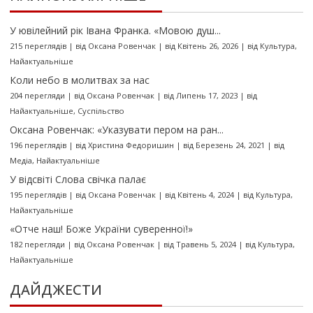
У ювілейний рік Івана Франка. «Мовою душ...
215 переглядів
|
від
Оксана Ровенчак
|
від Квітень 26, 2026
|
від
Культура
,
Найактуальніше
Коли небо в молитвах за нас
204 перегляди
|
від
Оксана Ровенчак
|
від Липень 17, 2023
|
від
Найактуальніше
,
Суспільство
Оксана Ровенчак: «Указувати пером на ран...
196 переглядів
|
від
Христина Федоришин
|
від Березень 24, 2021
|
від
Медіа
,
Найактуальніше
У відсвіті Слова свічка палає
195 переглядів
|
від
Оксана Ровенчак
|
від Квітень 4, 2024
|
від
Культура
,
Найактуальніше
«Отче наш! Боже України суверенної!»
182 перегляди
|
від
Оксана Ровенчак
|
від Травень 5, 2024
|
від
Культура
,
Найактуальніше
ДАЙДЖЕСТИ