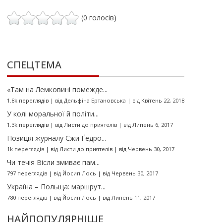
(0 голосів)
СПЕЦТЕМА
«Там на Лемковині помежде...
1.8k переглядів
|
від
Дельфіна Ертановська
|
від Квітень 22, 2018
У колі моральної й політи...
1.3k переглядів
|
від
Листи до приятелів
|
від Липень 6, 2017
Позиція журналу Єжи Ґедро...
1k переглядів
|
від
Листи до приятелів
|
від Червень 30, 2017
Чи течія Вісли змиває пам...
797 переглядів
|
від
Йосип Лось
|
від Червень 30, 2017
Україна – Польща: маршрут...
780 переглядів
|
від
Йосип Лось
|
від Липень 11, 2017
НАЙПОПУЛЯРНІШЕ