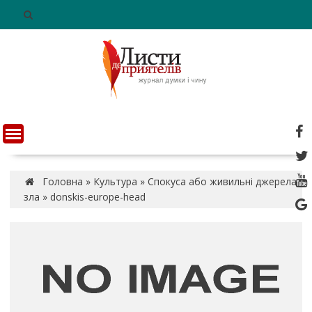
S
k
i
p
t
o
c
o
n
t
e
n
Головна
»
Культура
»
Спокуса або живильні джерела
t
зла
»
donskis-europe-head