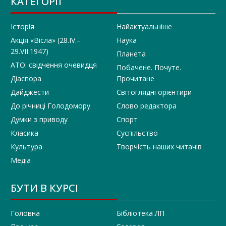
КАТЕГОРІЇ
Історія
Найактуальніше
Акція «Вісла» (28.IV.–
Наука
29.VII.1947)
Планета
АТО: свідчення очевидця
Побачене. Почуте.
Діаспора
Прочитане
Дайджести
Світоглядні орієнтири
До річниці Голодомору
Слово редактора
Думки з приводу
Спорт
Класика
Суспільство
Культура
Творчість наших читачів
Медіа
БУТИ В КУРСІ
Головна
Бібліотека ЛП