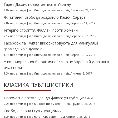
Ґарет Джонс повертається в Україну
2.8k переглядів
|
від
Листи до приятелів
|
від Листопад 28, 2016
Як питання свободи розділило Камю і Сартра
2.8k переглядів
|
від
Листи до приятелів
|
від Серпень 14, 2017
Інтерв’ю століття. Фаллачі проти Хомейні
2.1k переглядів
|
від
Листи до приятелів
|
від Березень 11, 2017
Facebook та Twitter використовують для маніпуляції
громадською думкою
1.7k переглядів
|
від
Листи до приятелів
|
від Серпень 12, 2017
У колі моральної й політичної сліпоти: Україна й українці в
очах поляків
1.3k переглядів
|
від
Листи до приятелів
|
від Липень 6, 2017
КЛАСИКА ПУБЛІЦИСТИКИ
Новочасна потуга: ідеї до філософії публіцистики
2.2k переглядів
|
від
Микола Шлемкевич
|
від Грудень 26, 2013
Свобода слова і культура думки
1.2k переглядів
|
від
Євген Сверстюк
|
від Жовтень 25, 2016