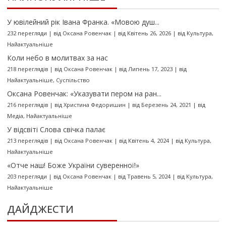
У ювілейний рік Івана Франка. «Мовою душ...
232 перегляди
|
від
Оксана Ровенчак
|
від Квітень 26, 2026
|
від
Культура
,
Найактуальніше
Коли небо в молитвах за нас
218 переглядів
|
від
Оксана Ровенчак
|
від Липень 17, 2023
|
від
Найактуальніше
,
Суспільство
Оксана Ровенчак: «Указувати пером на ран...
216 переглядів
|
від
Христина Федоришин
|
від Березень 24, 2021
|
від
Медіа
,
Найактуальніше
У відсвіті Слова свічка палає
213 переглядів
|
від
Оксана Ровенчак
|
від Квітень 4, 2024
|
від
Культура
,
Найактуальніше
«Отче наш! Боже України суверенної!»
203 перегляди
|
від
Оксана Ровенчак
|
від Травень 5, 2024
|
від
Культура
,
Найактуальніше
ДАЙДЖЕСТИ