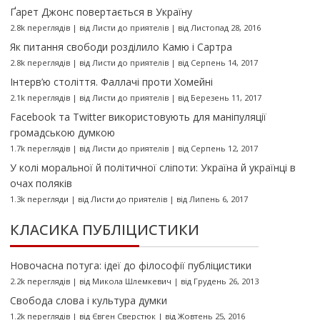
Ґарет Джонс повертається в Україну
2.8k переглядів
|
від
Листи до приятелів
|
від Листопад 28, 2016
Як питання свободи розділило Камю і Сартра
2.8k переглядів
|
від
Листи до приятелів
|
від Серпень 14, 2017
Інтерв’ю століття. Фаллачі проти Хомейні
2.1k переглядів
|
від
Листи до приятелів
|
від Березень 11, 2017
Facebook та Twitter використовують для маніпуляції
громадською думкою
1.7k переглядів
|
від
Листи до приятелів
|
від Серпень 12, 2017
У колі моральної й політичної сліпоти: Україна й українці в
очах поляків
1.3k перегляди
|
від
Листи до приятелів
|
від Липень 6, 2017
КЛАСИКА ПУБЛІЦИСТИКИ
Новочасна потуга: ідеї до філософії публіцистики
2.2k переглядів
|
від
Микола Шлемкевич
|
від Грудень 26, 2013
Свобода слова і культура думки
1.2k переглядів
|
від
Євген Сверстюк
|
від Жовтень 25, 2016