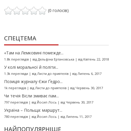
(0 голосів)
СПЕЦТЕМА
«Там на Лемковині помежде...
1.8k переглядів
|
від
Дельфіна Ертановська
|
від Квітень 22, 2018
У колі моральної й політи...
1.3k перегляди
|
від
Листи до приятелів
|
від Липень 6, 2017
Позиція журналу Єжи Ґедро...
1k переглядів
|
від
Листи до приятелів
|
від Червень 30, 2017
Чи течія Вісли змиває пам...
797 переглядів
|
від
Йосип Лось
|
від Червень 30, 2017
Україна – Польща: маршрут...
780 переглядів
|
від
Йосип Лось
|
від Липень 11, 2017
НАЙПОПУЛЯРНІШЕ