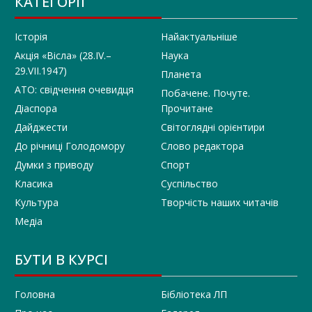
КАТЕГОРІЇ
Історія
Найактуальніше
Акція «Вісла» (28.IV.–
Наука
29.VII.1947)
Планета
АТО: свідчення очевидця
Побачене. Почуте.
Діаспора
Прочитане
Дайджести
Світоглядні орієнтири
До річниці Голодомору
Слово редактора
Думки з приводу
Спорт
Класика
Суспільство
Культура
Творчість наших читачів
Медіа
БУТИ В КУРСІ
Головна
Бібліотека ЛП