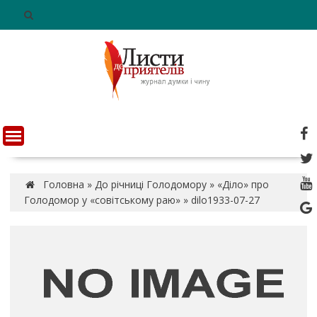
S
k
i
p
t
o
c
o
n
t
e
n
Головна
»
До річниці Голодомору
»
«Діло» про
t
Голодомор у «совітському раю»
»
dilo1933-07-27