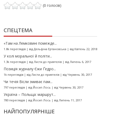
(0 голосів)
СПЕЦТЕМА
«Там на Лемковині помежде...
1.8k переглядів
|
від
Дельфіна Ертановська
|
від Квітень 22, 2018
У колі моральної й політи...
1.3k переглядів
|
від
Листи до приятелів
|
від Липень 6, 2017
Позиція журналу Єжи Ґедро...
1k переглядів
|
від
Листи до приятелів
|
від Червень 30, 2017
Чи течія Вісли змиває пам...
797 переглядів
|
від
Йосип Лось
|
від Червень 30, 2017
Україна – Польща: маршрут...
780 переглядів
|
від
Йосип Лось
|
від Липень 11, 2017
НАЙПОПУЛЯРНІШЕ