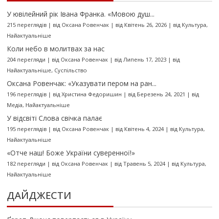
У ювілейний рік Івана Франка. «Мовою душ...
215 переглядів
|
від
Оксана Ровенчак
|
від Квітень 26, 2026
|
від
Культура
,
Найактуальніше
Коли небо в молитвах за нас
204 перегляди
|
від
Оксана Ровенчак
|
від Липень 17, 2023
|
від
Найактуальніше
,
Суспільство
Оксана Ровенчак: «Указувати пером на ран...
196 переглядів
|
від
Христина Федоришин
|
від Березень 24, 2021
|
від
Медіа
,
Найактуальніше
У відсвіті Слова свічка палає
195 переглядів
|
від
Оксана Ровенчак
|
від Квітень 4, 2024
|
від
Культура
,
Найактуальніше
«Отче наш! Боже України суверенної!»
182 перегляди
|
від
Оксана Ровенчак
|
від Травень 5, 2024
|
від
Культура
,
Найактуальніше
ДАЙДЖЕСТИ