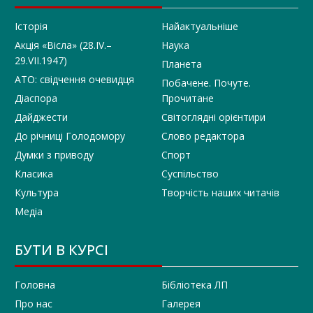
Історія
Найактуальніше
Акція «Вісла» (28.IV.–
Наука
29.VII.1947)
Планета
АТО: свідчення очевидця
Побачене. Почуте.
Діаспора
Прочитане
Дайджести
Світоглядні орієнтири
До річниці Голодомору
Слово редактора
Думки з приводу
Спорт
Класика
Суспільство
Культура
Творчість наших читачів
Медіа
БУТИ В КУРСІ
Головна
Бібліотека ЛП
Про нас
Галерея