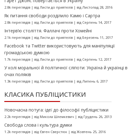
Ґарет Джонс повертається в Україну
2.8k переглядів
|
від
Листи до приятелів
|
від Листопад 28, 2016
Як питання свободи розділило Камю і Сартра
2.8k переглядів
|
від
Листи до приятелів
|
від Серпень 14, 2017
Інтерв’ю століття. Фаллачі проти Хомейні
2.1k переглядів
|
від
Листи до приятелів
|
від Березень 11, 2017
Facebook та Twitter використовують для маніпуляції
громадською думкою
1.7k переглядів
|
від
Листи до приятелів
|
від Серпень 12, 2017
У колі моральної й політичної сліпоти: Україна й українці в
очах поляків
1.3k переглядів
|
від
Листи до приятелів
|
від Липень 6, 2017
КЛАСИКА ПУБЛІЦИСТИКИ
Новочасна потуга: ідеї до філософії публіцистики
2.2k переглядів
|
від
Микола Шлемкевич
|
від Грудень 26, 2013
Свобода слова і культура думки
1.2k переглядів
|
від
Євген Сверстюк
|
від Жовтень 25, 2016