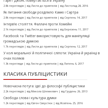
Ґарет Джонс повертається в Україну
2.8k переглядів
|
від
Листи до приятелів
|
від Листопад 28, 2016
Як питання свободи розділило Камю і Сартра
2.8k переглядів
|
від
Листи до приятелів
|
від Серпень 14, 2017
Інтерв’ю століття. Фаллачі проти Хомейні
2.1k переглядів
|
від
Листи до приятелів
|
від Березень 11, 2017
Facebook та Twitter використовують для маніпуляції
громадською думкою
1.7k переглядів
|
від
Листи до приятелів
|
від Серпень 12, 2017
У колі моральної й політичної сліпоти: Україна й українці в
очах поляків
1.3k перегляди
|
від
Листи до приятелів
|
від Липень 6, 2017
КЛАСИКА ПУБЛІЦИСТИКИ
Новочасна потуга: ідеї до філософії публіцистики
2.2k переглядів
|
від
Микола Шлемкевич
|
від Грудень 26, 2013
Свобода слова і культура думки
1.2k переглядів
|
від
Євген Сверстюк
|
від Жовтень 25, 2016