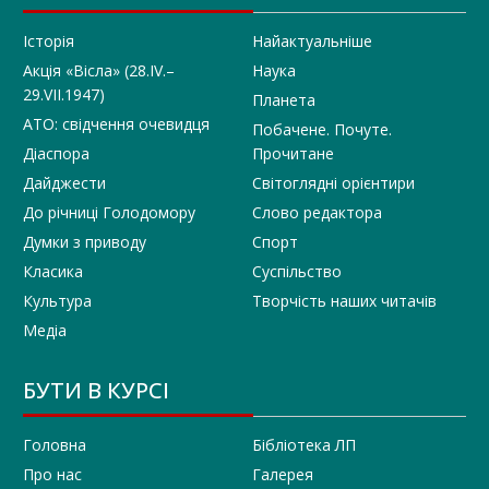
Історія
Найактуальніше
Акція «Вісла» (28.IV.–
Наука
29.VII.1947)
Планета
АТО: свідчення очевидця
Побачене. Почуте.
Діаспора
Прочитане
Дайджести
Світоглядні орієнтири
До річниці Голодомору
Слово редактора
Думки з приводу
Спорт
Класика
Суспільство
Культура
Творчість наших читачів
Медіа
БУТИ В КУРСІ
Головна
Бібліотека ЛП
Про нас
Галерея