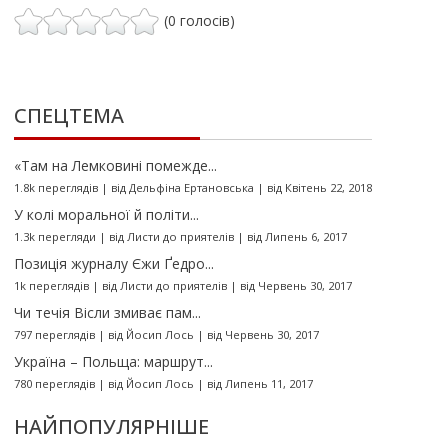
(0 голосів)
СПЕЦТЕМА
«Там на Лемковині помежде...
1.8k переглядів
|
від
Дельфіна Ертановська
|
від Квітень 22, 2018
У колі моральної й політи...
1.3k перегляди
|
від
Листи до приятелів
|
від Липень 6, 2017
Позиція журналу Єжи Ґедро...
1k переглядів
|
від
Листи до приятелів
|
від Червень 30, 2017
Чи течія Вісли змиває пам...
797 переглядів
|
від
Йосип Лось
|
від Червень 30, 2017
Україна – Польща: маршрут...
780 переглядів
|
від
Йосип Лось
|
від Липень 11, 2017
НАЙПОПУЛЯРНІШЕ