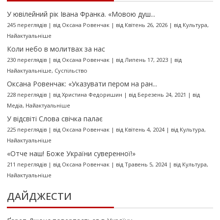
У ювілейний рік Івана Франка. «Мовою душ...
245 переглядів
|
від
Оксана Ровенчак
|
від Квітень 26, 2026
|
від
Культура
,
Найактуальніше
Коли небо в молитвах за нас
230 переглядів
|
від
Оксана Ровенчак
|
від Липень 17, 2023
|
від
Найактуальніше
,
Суспільство
Оксана Ровенчак: «Указувати пером на ран...
228 переглядів
|
від
Христина Федоришин
|
від Березень 24, 2021
|
від
Медіа
,
Найактуальніше
У відсвіті Слова свічка палає
225 переглядів
|
від
Оксана Ровенчак
|
від Квітень 4, 2024
|
від
Культура
,
Найактуальніше
«Отче наш! Боже України суверенної!»
211 переглядів
|
від
Оксана Ровенчак
|
від Травень 5, 2024
|
від
Культура
,
Найактуальніше
ДАЙДЖЕСТИ