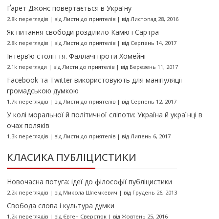
Ґарет Джонс повертається в Україну
2.8k переглядів
|
від
Листи до приятелів
|
від Листопад 28, 2016
Як питання свободи розділило Камю і Сартра
2.8k переглядів
|
від
Листи до приятелів
|
від Серпень 14, 2017
Інтерв’ю століття. Фаллачі проти Хомейні
2.1k перегляди
|
від
Листи до приятелів
|
від Березень 11, 2017
Facebook та Twitter використовують для маніпуляції
громадською думкою
1.7k переглядів
|
від
Листи до приятелів
|
від Серпень 12, 2017
У колі моральної й політичної сліпоти: Україна й українці в
очах поляків
1.3k переглядів
|
від
Листи до приятелів
|
від Липень 6, 2017
КЛАСИКА ПУБЛІЦИСТИКИ
Новочасна потуга: ідеї до філософії публіцистики
2.2k переглядів
|
від
Микола Шлемкевич
|
від Грудень 26, 2013
Свобода слова і культура думки
1.2k переглядів
|
від
Євген Сверстюк
|
від Жовтень 25, 2016