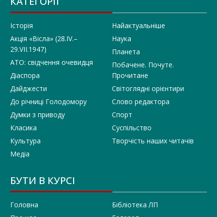
КАТЕГОРІЇ
Історія
Найактуальніше
Акція «Вісла» (28.IV.–
Наука
29.VII.1947)
Планета
АТО: свідчення очевидця
Побачене. Почуте.
Діаспора
Прочитане
Дайджести
Світоглядні орієнтири
До річниці Голодомору
Слово редактора
Думки з приводу
Спорт
Класика
Суспільство
Культура
Творчість наших читачів
Медіа
БУТИ В КУРСІ
Головна
Бібліотека ЛП