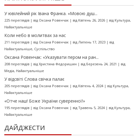
У ювілейний рік Івана Франка. «Мовою душ...
225 переглядів
|
від
Оксана Ровенчак
|
від Квітень 26, 2026
|
від
Культура
,
Найактуальніше
Коли небо в молитвах за нас
211 переглядів
|
від
Оксана Ровенчак
|
від Липень 17, 2023
|
від
Найактуальніше
,
Суспільство
Оксана Ровенчак: «Указувати пером на ран...
208 переглядів
|
від
Христина Федоришин
|
від Березень 24, 2021
|
від
Медіа
,
Найактуальніше
У відсвіті Слова свічка палає
205 переглядів
|
від
Оксана Ровенчак
|
від Квітень 4, 2024
|
від
Культура
,
Найактуальніше
«Отче наш! Боже України суверенної!»
195 переглядів
|
від
Оксана Ровенчак
|
від Травень 5, 2024
|
від
Культура
,
Найактуальніше
ДАЙДЖЕСТИ