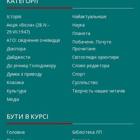
КАТЕГОРІЇ
Історія
Найактуальніше
Акція «Вісла» (28.IV.–
Наука
29.VII.1947)
Планета
АТО: свідчення очевидця
Побачене. Почуте.
Діаспора
Прочитане
Дайджести
Світоглядні орієнтири
До річниці Голодомору
Слово редактора
Думки з приводу
Спорт
Класика
Суспільство
Культура
Творчість наших читачів
Медіа
БУТИ В КУРСІ
Головна
Бібліотека ЛП