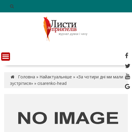
S
k
i
p
t
o
c
o
n
t
e
n
Головна
»
Найактуальніше
»
«За чотири дні ми мали
t
зустрітися»
»
cisarenko-head