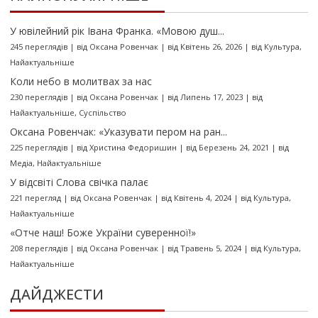
У ювілейний рік Івана Франка. «Мовою душ...
245 переглядів
|
від
Оксана Ровенчак
|
від Квітень 26, 2026
|
від
Культура
,
Найактуальніше
Коли небо в молитвах за нас
230 переглядів
|
від
Оксана Ровенчак
|
від Липень 17, 2023
|
від
Найактуальніше
,
Суспільство
Оксана Ровенчак: «Указувати пером на ран...
225 переглядів
|
від
Христина Федоришин
|
від Березень 24, 2021
|
від
Медіа
,
Найактуальніше
У відсвіті Слова свічка палає
221 перегляд
|
від
Оксана Ровенчак
|
від Квітень 4, 2024
|
від
Культура
,
Найактуальніше
«Отче наш! Боже України суверенної!»
208 переглядів
|
від
Оксана Ровенчак
|
від Травень 5, 2024
|
від
Культура
,
Найактуальніше
ДАЙДЖЕСТИ