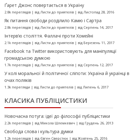
Ґарет Джонс повертається в Україну
2.8k переглядів
|
від
Листи до приятелів
|
від Листопад 28, 2016
Як питання свободи розділило Камю і Сартра
2.8k переглядів
|
від
Листи до приятелів
|
від Серпень 14, 2017
Інтерв’ю століття. Фаллачі проти Хомейні
2.1k переглядів
|
від
Листи до приятелів
|
від Березень 11, 2017
Facebook та Twitter використовують для маніпуляції
громадською думкою
1.7k переглядів
|
від
Листи до приятелів
|
від Серпень 12, 2017
У колі моральної й політичної сліпоти: Україна й українці в
очах поляків
1.3k перегляди
|
від
Листи до приятелів
|
від Липень 6, 2017
КЛАСИКА ПУБЛІЦИСТИКИ
Новочасна потуга: ідеї до філософії публіцистики
2.2k переглядів
|
від
Микола Шлемкевич
|
від Грудень 26, 2013
Свобода слова і культура думки
1.2k переглядів
|
від
Євген Сверстюк
|
від Жовтень 25, 2016