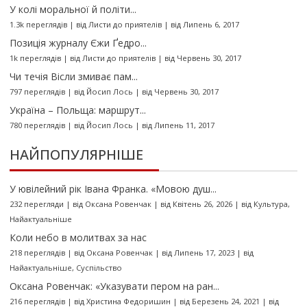
У колі моральної й політи...
1.3k переглядів
|
від
Листи до приятелів
|
від Липень 6, 2017
Позиція журналу Єжи Ґедро...
1k переглядів
|
від
Листи до приятелів
|
від Червень 30, 2017
Чи течія Вісли змиває пам...
797 переглядів
|
від
Йосип Лось
|
від Червень 30, 2017
Україна – Польща: маршрут...
780 переглядів
|
від
Йосип Лось
|
від Липень 11, 2017
НАЙПОПУЛЯРНІШЕ
У ювілейний рік Івана Франка. «Мовою душ...
232 перегляди
|
від
Оксана Ровенчак
|
від Квітень 26, 2026
|
від
Культура
,
Найактуальніше
Коли небо в молитвах за нас
218 переглядів
|
від
Оксана Ровенчак
|
від Липень 17, 2023
|
від
Найактуальніше
,
Суспільство
Оксана Ровенчак: «Указувати пером на ран...
216 переглядів
|
від
Христина Федоришин
|
від Березень 24, 2021
|
від