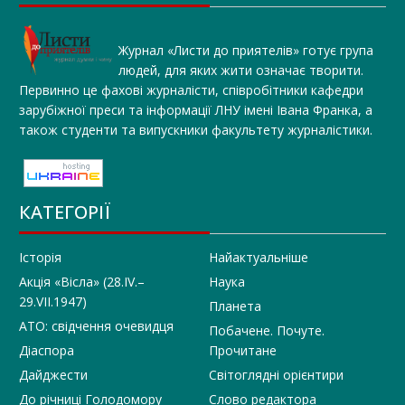
Журнал «Листи до приятелів» готує група
людей, для яких жити означає творити.
Первинно це фахові журналісти, співробітники кафедри
зарубіжної преси та інформації ЛНУ імені Івана Франка, а
також студенти та випускники факультету журналістики.
КАТЕГОРІЇ
Історія
Найактуальніше
Акція «Вісла» (28.IV.–
Наука
29.VII.1947)
Планета
АТО: свідчення очевидця
Побачене. Почуте.
Діаспора
Прочитане
Дайджести
Світоглядні орієнтири
До річниці Голодомору
Слово редактора