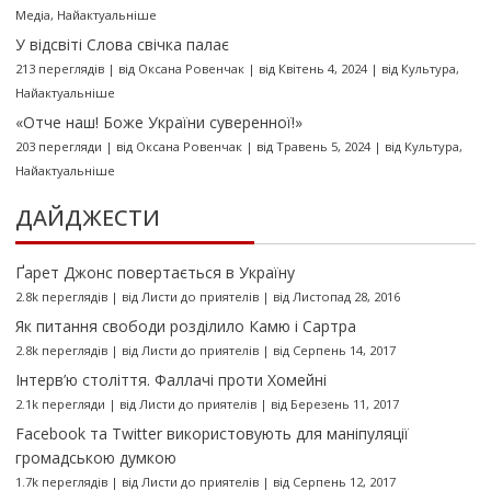
Медіа
,
Найактуальніше
У відсвіті Слова свічка палає
213 переглядів
|
від
Оксана Ровенчак
|
від Квітень 4, 2024
|
від
Культура
,
Найактуальніше
«Отче наш! Боже України суверенної!»
203 перегляди
|
від
Оксана Ровенчак
|
від Травень 5, 2024
|
від
Культура
,
Найактуальніше
ДАЙДЖЕСТИ
Ґарет Джонс повертається в Україну
2.8k переглядів
|
від
Листи до приятелів
|
від Листопад 28, 2016
Як питання свободи розділило Камю і Сартра
2.8k переглядів
|
від
Листи до приятелів
|
від Серпень 14, 2017
Інтерв’ю століття. Фаллачі проти Хомейні
2.1k перегляди
|
від
Листи до приятелів
|
від Березень 11, 2017
Facebook та Twitter використовують для маніпуляції
громадською думкою
1.7k переглядів
|
від
Листи до приятелів
|
від Серпень 12, 2017