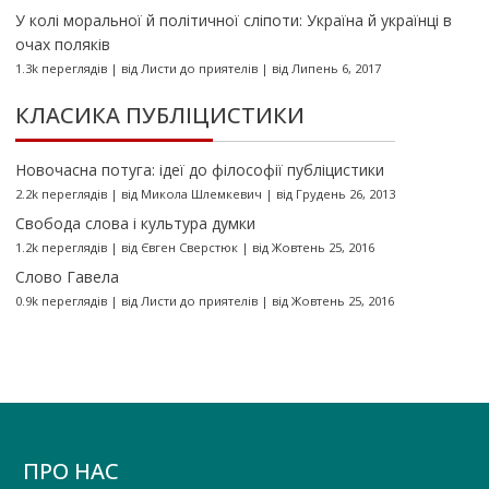
У колі моральної й політичної сліпоти: Україна й українці в
очах поляків
1.3k переглядів
|
від
Листи до приятелів
|
від Липень 6, 2017
КЛАСИКА ПУБЛІЦИСТИКИ
Новочасна потуга: ідеї до філософії публіцистики
2.2k переглядів
|
від
Микола Шлемкевич
|
від Грудень 26, 2013
Свобода слова і культура думки
1.2k переглядів
|
від
Євген Сверстюк
|
від Жовтень 25, 2016
Слово Гавела
0.9k переглядів
|
від
Листи до приятелів
|
від Жовтень 25, 2016
ПРО НАС