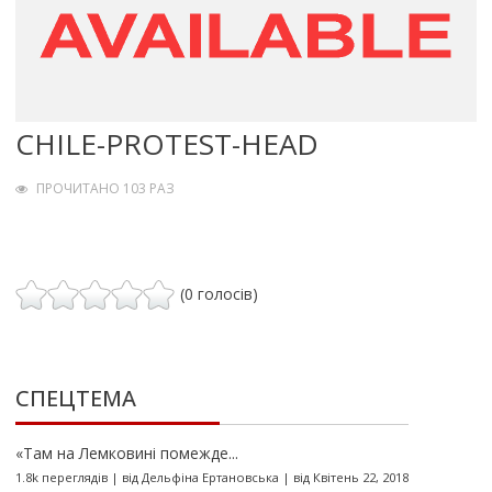
CHILE-PROTEST-HEAD
ПРОЧИТАНО 103 РАЗ
(0 голосів)
СПЕЦТЕМА
«Там на Лемковині помежде...
1.8k переглядів
|
від
Дельфіна Ертановська
|
від Квітень 22, 2018