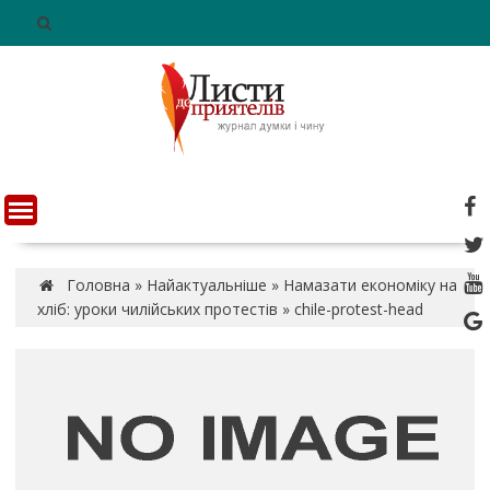
S
k
i
p
t
o
c
o
n
t
e
n
Головна
»
Найактуальніше
»
Намазати економіку на
t
хліб: уроки чилійських протестів
»
chile-protest-head