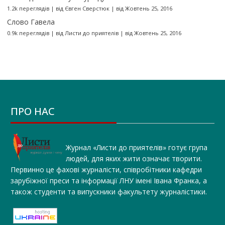
1.2k переглядів
|
від
Євген Сверстюк
|
від Жовтень 25, 2016
Слово Гавела
0.9k переглядів
|
від
Листи до приятелів
|
від Жовтень 25, 2016
ПРО НАС
Журнал «Листи до приятелів» готує група
людей, для яких жити означає творити.
Первинно це фахові журналісти, співробітники кафедри
зарубіжної преси та інформації ЛНУ імені Івана Франка, а
також студенти та випускники факультету журналістики.