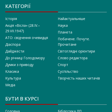
КАТЕГОРІЇ
Історія
Найактуальніше
Акція «Вісла» (28.IV.–
Наука
29.VII.1947)
Планета
АТО: свідчення очевидця
Побачене. Почуте.
Діаспора
Прочитане
Дайджести
Світоглядні орієнтири
До річниці Голодомору
Слово редактора
Думки з приводу
Спорт
Класика
Суспільство
Культура
Творчість наших читачів
Медіа
БУТИ В КУРСІ
Головна
Бібліотека ЛП