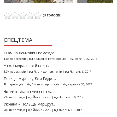
(0 голосів)
СПЕЦТЕМА
«Там на Лемковині помежде...
1.8k переглядів
|
від
Дельфіна Ертановська
|
від Квітень 22, 2018
У колі моральної й політи...
1.3k переглядів
|
від
Листи до приятелів
|
від Липень 6, 2017
Позиція журналу Єжи Ґедро...
1k переглядів
|
від
Листи до приятелів
|
від Червень 30, 2017
Чи течія Вісли змиває пам...
797 переглядів
|
від
Йосип Лось
|
від Червень 30, 2017
Україна – Польща: маршрут...
780 переглядів
|
від
Йосип Лось
|
від Липень 11, 2017