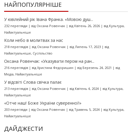
НАЙПОПУЛЯРНІШЕ
У ювілейний рік Івана Франка. «Мовою душ...
232 перегляди
|
від
Оксана Ровенчак
|
від Квітень 26, 2026
|
від
Культура
,
Найактуальніше
Коли небо в молитвах за нас
218 переглядів
|
від
Оксана Ровенчак
|
від Липень 17, 2023
|
від
Найактуальніше
,
Суспільство
Оксана Ровенчак: «Указувати пером на ран...
216 переглядів
|
від
Христина Федоришин
|
від Березень 24, 2021
|
від
Медіа
,
Найактуальніше
У відсвіті Слова свічка палає
213 переглядів
|
від
Оксана Ровенчак
|
від Квітень 4, 2024
|
від
Культура
,
Найактуальніше
«Отче наш! Боже України суверенної!»
203 перегляди
|
від
Оксана Ровенчак
|
від Травень 5, 2024
|
від
Культура
,
Найактуальніше
ДАЙДЖЕСТИ