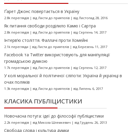
Ґарет Джонс повертається в Україну
2.8k переглядів
|
від
Листи до приятелів
|
від Листопад 28, 2016
Як питання свободи розділило Камю і Сартра
2.8k переглядів
|
від
Листи до приятелів
|
від Серпень 14, 2017
Інтерв’ю століття. Фаллачі проти Хомейні
2.1k перегляди
|
від
Листи до приятелів
|
від Березень 11, 2017
Facebook та Twitter використовують для маніпуляції
громадською думкою
1.7k переглядів
|
від
Листи до приятелів
|
від Серпень 12, 2017
У колі моральної й політичної сліпоти: Україна й українці в
очах поляків
1.3k переглядів
|
від
Листи до приятелів
|
від Липень 6, 2017
КЛАСИКА ПУБЛІЦИСТИКИ
Новочасна потуга: ідеї до філософії публіцистики
2.2k переглядів
|
від
Микола Шлемкевич
|
від Грудень 26, 2013
Свобода слова і культура думки