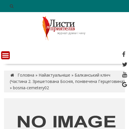
S
k
i
p
t
o
c
o
n
t
e
n
Головна
»
Найактуальніше
»
Балканський клінч
t
(Частина 2. Зрешетована Боснія, понівечена Герцеговина)
»
bosnia-cemetery02