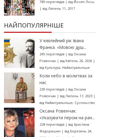
780 переглядів
|
від
Йосип Лось
|
від Липень 11, 2017
НАЙПОПУЛЯРНІШЕ
У ювілейний рік Івана
Франка. «Мовою душ...
245 переглядів
|
від
Оксана
Ровенчак
|
від Квітень 26, 2026
|
від
Культура
,
Найактуальніше
Коли небо в молитвах за
нас
230 переглядів
|
від
Оксана
Ровенчак
|
від Липень 17, 2023
|
від
Найактуальніше
,
Суспільство
Оксана Ровенчак:
«Указувати пером на ран...
228 переглядів
|
від
Христина
Федоришин
|
від Березень 24,