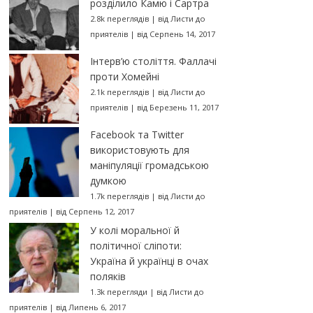
розділило Камю і Сартра
2.8k переглядів
|
від
Листи до
приятелів
|
від Серпень 14, 2017
Інтерв’ю століття. Фаллачі
проти Хомейні
2.1k переглядів
|
від
Листи до
приятелів
|
від Березень 11, 2017
Facebook та Twitter
використовують для
маніпуляції громадською
думкою
1.7k переглядів
|
від
Листи до
приятелів
|
від Серпень 12, 2017
У колі моральної й
політичної сліпоти:
Україна й українці в очах
поляків
1.3k перегляди
|
від
Листи до
приятелів
|
від Липень 6, 2017