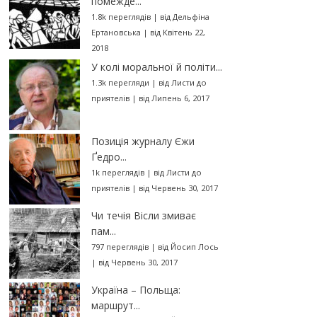
помежде...
1.8k переглядів
|
від
Дельфіна
Ертановська
|
від Квітень 22,
2018
У колі моральної й політи...
1.3k перегляди
|
від
Листи до
приятелів
|
від Липень 6, 2017
Позиція журналу Єжи
Ґедро...
1k переглядів
|
від
Листи до
приятелів
|
від Червень 30, 2017
Чи течія Вісли змиває
пам...
797 переглядів
|
від
Йосип Лось
|
від Червень 30, 2017
Україна – Польща:
маршрут...