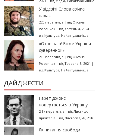
2021
|
від
Медіа
,
Найактуальніше
У відсвіті Слова свічка
палає
225 переглядів
|
від
Оксана
Ровенчак
|
від Квітень 4, 2024
|
від
Культура
,
Найактуальніше
«Отче наш! Боже України
суверенної!»
210 переглядів
|
від
Оксана
Ровенчак
|
від Травень 5, 2024
|
від
Культура
,
Найактуальніше
ДАЙДЖЕСТИ
Ґарет Джонс
повертається в Україну
2.8k переглядів
|
від
Листи до
приятелів
|
від Листопад 28, 2016
Як питання свободи