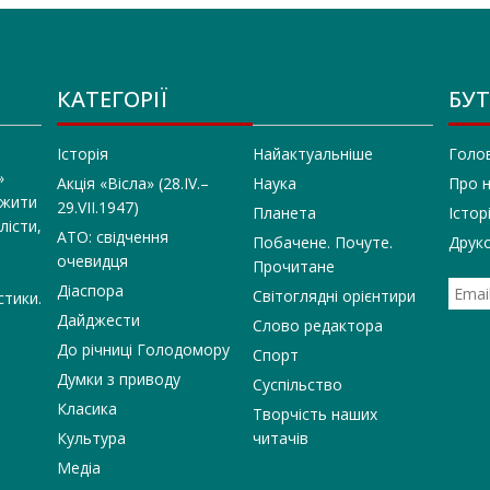
КАТЕГОРІЇ
БУТ
Історія
Найактуальніше
Голо
»
Акція «Вісла» (28.IV.–
Наука
Про 
 жити
29.VII.1947)
Планета
Істор
лісти,
АТО: свідчення
Побачене. Почуте.
Друко
очевидця
Прочитане
Діаспора
Світоглядні орієнтири
стики.
Дайджести
Слово редактора
До річниці Голодомору
Спорт
Думки з приводу
Суспільство
Класика
Творчість наших
Культура
читачів
Медіа