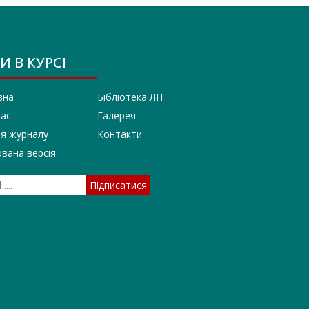
И В КУРСІ
вна
Бібліотека ЛП
нас
Галерея
ія журналу
Контакти
вана версія