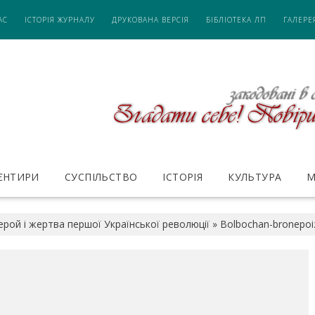
АС
ІСТОРІЯ ЖУРНАЛУ
ДРУКОВАНА ВЕРСІЯ
БІБЛІОТЕКА ЛП
ГАЛЕРЕ
ІЄНТИРИ
СУСПІЛЬСТВО
ІСТОРІЯ
КУЛЬТУРА
М
рой і жертва першої Української революції
»
Bolbochan-bronepoi