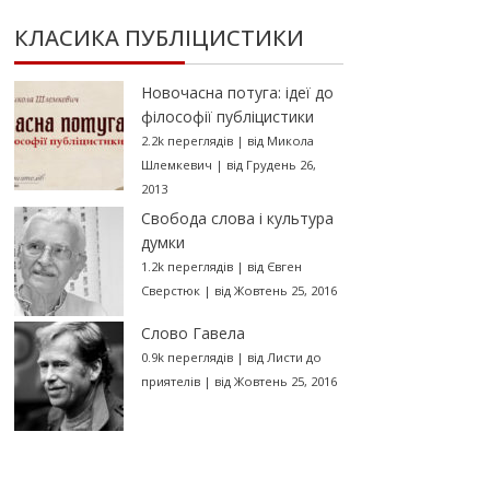
КЛАСИКА ПУБЛІЦИСТИКИ
Новочасна потуга: ідеї до
філософії публіцистики
2.2k переглядів
|
від
Микола
Шлемкевич
|
від Грудень 26,
2013
Свобода слова і культура
думки
1.2k переглядів
|
від
Євген
Сверстюк
|
від Жовтень 25, 2016
Слово Гавела
0.9k переглядів
|
від
Листи до
приятелів
|
від Жовтень 25, 2016