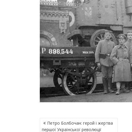
Н
Петро Болбочан: герой і жертва
А
першої Української революції