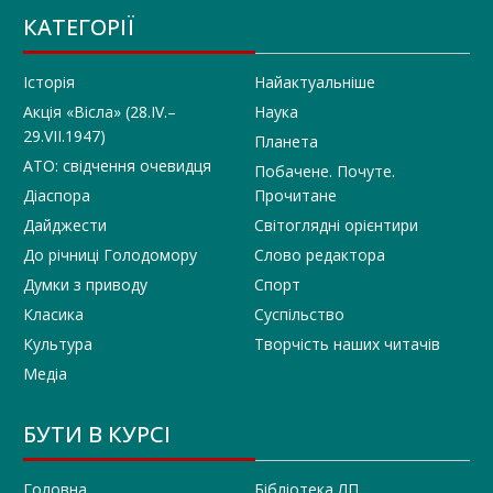
КАТЕГОРІЇ
Історія
Найактуальніше
Акція «Вісла» (28.IV.–
Наука
29.VII.1947)
Планета
АТО: свідчення очевидця
Побачене. Почуте.
Діаспора
Прочитане
Дайджести
Світоглядні орієнтири
До річниці Голодомору
Слово редактора
Думки з приводу
Спорт
Класика
Суспільство
Культура
Творчість наших читачів
Медіа
БУТИ В КУРСІ
Головна
Бібліотека ЛП