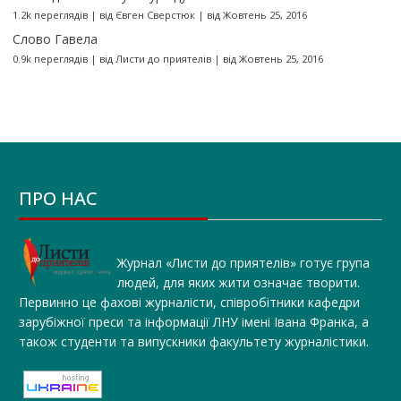
1.2k переглядів
|
від
Євген Сверстюк
|
від Жовтень 25, 2016
Слово Гавела
0.9k переглядів
|
від
Листи до приятелів
|
від Жовтень 25, 2016
ПРО НАС
Журнал «Листи до приятелів» готує група
людей, для яких жити означає творити.
Первинно це фахові журналісти, співробітники кафедри
зарубіжної преси та інформації ЛНУ імені Івана Франка, а
також студенти та випускники факультету журналістики.