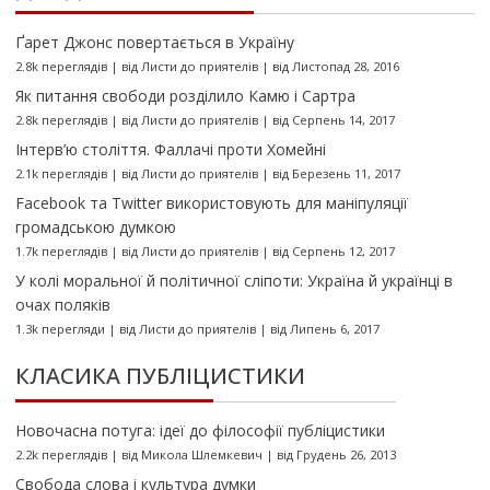
Ґарет Джонс повертається в Україну
2.8k переглядів
|
від
Листи до приятелів
|
від Листопад 28, 2016
Як питання свободи розділило Камю і Сартра
2.8k переглядів
|
від
Листи до приятелів
|
від Серпень 14, 2017
Інтерв’ю століття. Фаллачі проти Хомейні
2.1k переглядів
|
від
Листи до приятелів
|
від Березень 11, 2017
Facebook та Twitter використовують для маніпуляції
громадською думкою
1.7k переглядів
|
від
Листи до приятелів
|
від Серпень 12, 2017
У колі моральної й політичної сліпоти: Україна й українці в
очах поляків
1.3k перегляди
|
від
Листи до приятелів
|
від Липень 6, 2017
КЛАСИКА ПУБЛІЦИСТИКИ
Новочасна потуга: ідеї до філософії публіцистики
2.2k переглядів
|
від
Микола Шлемкевич
|
від Грудень 26, 2013
Свобода слова і культура думки