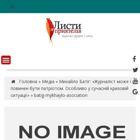
S
k
i
p
t
o
c
o
n
t
e
n
Головна
»
Медіа
»
Михайло Батіг: «Журналіст може і
t
повинен бути патріотом. Особливо у сучасній кризовій
ситуації»
»
batig-mykhaylo-asociation