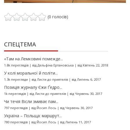
(0 голосів)
СПЕЦТЕМА
«Там на Лемковині помежде...
1.8k переглядів
|
від
Дельфіна Ертановська
|
від Квітень 22, 2018
У колі моральної й політи...
1.3k перегляди
|
від
Листи до приятелів
|
від Липень 6, 2017
Позиція журналу Єжи Ґедро...
1k переглядів
|
від
Листи до приятелів
|
від Червень 30, 2017
Чи течія Вісли змиває пам...
797 переглядів
|
від
Йосип Лось
|
від Червень 30, 2017
Україна – Польща: маршрут...
780 переглядів
|
від
Йосип Лось
|
від Липень 11, 2017