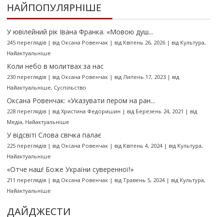
НАЙПОПУЛЯРНІШЕ
У ювілейний рік Івана Франка. «Мовою душ...
245 переглядів
|
від
Оксана Ровенчак
|
від Квітень 26, 2026
|
від
Культура
,
Найактуальніше
Коли небо в молитвах за нас
230 переглядів
|
від
Оксана Ровенчак
|
від Липень 17, 2023
|
від
Найактуальніше
,
Суспільство
Оксана Ровенчак: «Указувати пером на ран...
228 переглядів
|
від
Христина Федоришин
|
від Березень 24, 2021
|
від
Медіа
,
Найактуальніше
У відсвіті Слова свічка палає
225 переглядів
|
від
Оксана Ровенчак
|
від Квітень 4, 2024
|
від
Культура
,
Найактуальніше
«Отче наш! Боже України суверенної!»
211 переглядів
|
від
Оксана Ровенчак
|
від Травень 5, 2024
|
від
Культура
,
Найактуальніше
ДАЙДЖЕСТИ