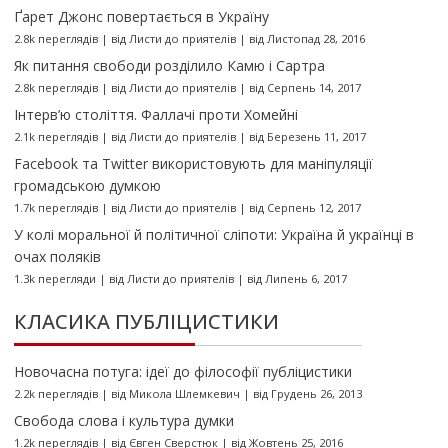
Ґарет Джонс повертається в Україну
2.8k переглядів
|
від
Листи до приятелів
|
від Листопад 28, 2016
Як питання свободи розділило Камю і Сартра
2.8k переглядів
|
від
Листи до приятелів
|
від Серпень 14, 2017
Інтерв’ю століття. Фаллачі проти Хомейні
2.1k переглядів
|
від
Листи до приятелів
|
від Березень 11, 2017
Facebook та Twitter використовують для маніпуляції
громадською думкою
1.7k переглядів
|
від
Листи до приятелів
|
від Серпень 12, 2017
У колі моральної й політичної сліпоти: Україна й українці в
очах поляків
1.3k перегляди
|
від
Листи до приятелів
|
від Липень 6, 2017
КЛАСИКА ПУБЛІЦИСТИКИ
Новочасна потуга: ідеї до філософії публіцистики
2.2k переглядів
|
від
Микола Шлемкевич
|
від Грудень 26, 2013
Свобода слова і культура думки
1.2k переглядів
|
від
Євген Сверстюк
|
від Жовтень 25, 2016