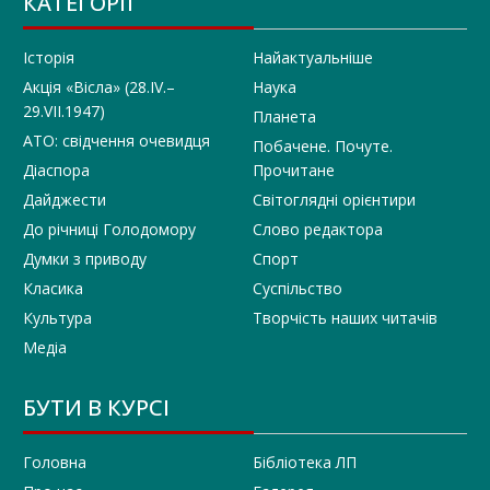
КАТЕГОРІЇ
Історія
Найактуальніше
Акція «Вісла» (28.IV.–
Наука
29.VII.1947)
Планета
АТО: свідчення очевидця
Побачене. Почуте.
Діаспора
Прочитане
Дайджести
Світоглядні орієнтири
До річниці Голодомору
Слово редактора
Думки з приводу
Спорт
Класика
Суспільство
Культура
Творчість наших читачів
Медіа
БУТИ В КУРСІ
Головна
Бібліотека ЛП