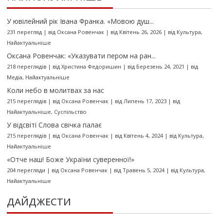
У ювілейний рік Івана Франка. «Мовою душ...
231 перегляд
|
від
Оксана Ровенчак
|
від Квітень 26, 2026
|
від
Культура
,
Найактуальніше
Оксана Ровенчак: «Указувати пером на ран...
218 переглядів
|
від
Христина Федоришин
|
від Березень 24, 2021
|
від
Медіа
,
Найактуальніше
Коли небо в молитвах за нас
215 переглядів
|
від
Оксана Ровенчак
|
від Липень 17, 2023
|
від
Найактуальніше
,
Суспільство
У відсвіті Слова свічка палає
215 переглядів
|
від
Оксана Ровенчак
|
від Квітень 4, 2024
|
від
Культура
,
Найактуальніше
«Отче наш! Боже України суверенної!»
204 перегляди
|
від
Оксана Ровенчак
|
від Травень 5, 2024
|
від
Культура
,
Найактуальніше
ДАЙДЖЕСТИ