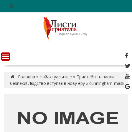
S
k
i
p
t
o
c
o
n
t
e
n
Головна
»
Найактуальніше
»
Пристебніть паски
t
безпеки! Людство вступає в нову еру
»
cunningham-mask