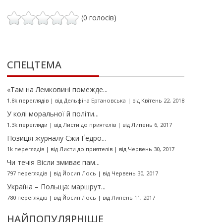
(0 голосів)
СПЕЦТЕМА
«Там на Лемковині помежде...
1.8k переглядів
|
від
Дельфіна Ертановська
|
від Квітень 22, 2018
У колі моральної й політи...
1.3k перегляди
|
від
Листи до приятелів
|
від Липень 6, 2017
Позиція журналу Єжи Ґедро...
1k переглядів
|
від
Листи до приятелів
|
від Червень 30, 2017
Чи течія Вісли змиває пам...
797 переглядів
|
від
Йосип Лось
|
від Червень 30, 2017
Україна – Польща: маршрут...
780 переглядів
|
від
Йосип Лось
|
від Липень 11, 2017
НАЙПОПУЛЯРНІШЕ