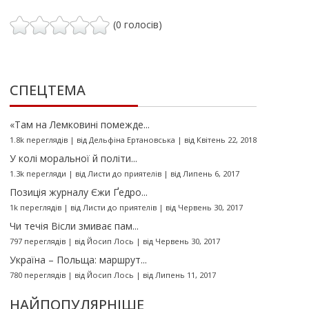
(0 голосів)
СПЕЦТЕМА
«Там на Лемковині помежде...
1.8k переглядів
|
від
Дельфіна Ертановська
|
від Квітень 22, 2018
У колі моральної й політи...
1.3k перегляди
|
від
Листи до приятелів
|
від Липень 6, 2017
Позиція журналу Єжи Ґедро...
1k переглядів
|
від
Листи до приятелів
|
від Червень 30, 2017
Чи течія Вісли змиває пам...
797 переглядів
|
від
Йосип Лось
|
від Червень 30, 2017
Україна – Польща: маршрут...
780 переглядів
|
від
Йосип Лось
|
від Липень 11, 2017
НАЙПОПУЛЯРНІШЕ