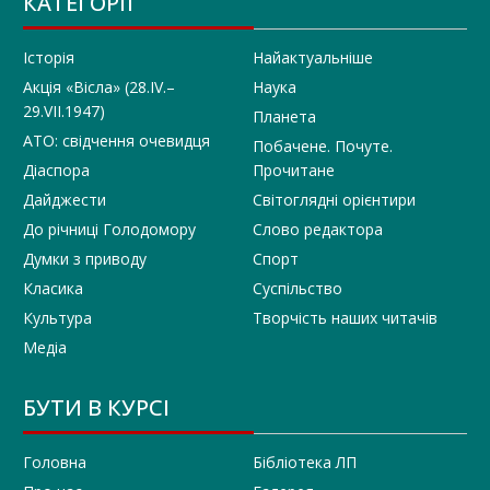
КАТЕГОРІЇ
Історія
Найактуальніше
Акція «Вісла» (28.IV.–
Наука
29.VII.1947)
Планета
АТО: свідчення очевидця
Побачене. Почуте.
Діаспора
Прочитане
Дайджести
Світоглядні орієнтири
До річниці Голодомору
Слово редактора
Думки з приводу
Спорт
Класика
Суспільство
Культура
Творчість наших читачів
Медіа
БУТИ В КУРСІ
Головна
Бібліотека ЛП