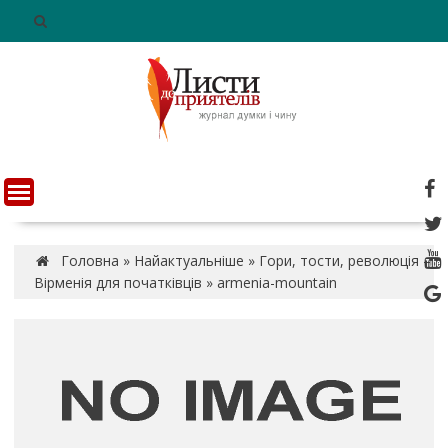
S
k
i
p
t
o
c
o
n
t
e
n
Головна
»
Найактуальніше
»
Гори, тости, революція –
t
Вірменія для початківців
»
armenia-mountain