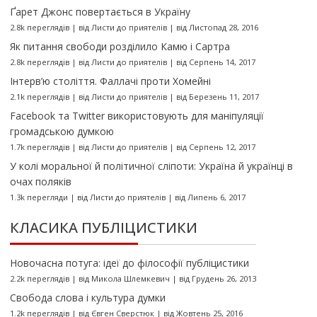
Ґарет Джонс повертається в Україну
2.8k переглядів
|
від
Листи до приятелів
|
від Листопад 28, 2016
Як питання свободи розділило Камю і Сартра
2.8k переглядів
|
від
Листи до приятелів
|
від Серпень 14, 2017
Інтерв’ю століття. Фаллачі проти Хомейні
2.1k переглядів
|
від
Листи до приятелів
|
від Березень 11, 2017
Facebook та Twitter використовують для маніпуляції
громадською думкою
1.7k переглядів
|
від
Листи до приятелів
|
від Серпень 12, 2017
У колі моральної й політичної сліпоти: Україна й українці в
очах поляків
1.3k перегляди
|
від
Листи до приятелів
|
від Липень 6, 2017
КЛАСИКА ПУБЛІЦИСТИКИ
Новочасна потуга: ідеї до філософії публіцистики
2.2k переглядів
|
від
Микола Шлемкевич
|
від Грудень 26, 2013
Свобода слова і культура думки
1.2k переглядів
|
від
Євген Сверстюк
|
від Жовтень 25, 2016