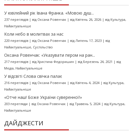
У ювілейний рік Івана Франка. «Мовою душ...
237 переглядів
|
від
Оксана Ровенчак
|
від Квітень 26, 2026
|
від
Культура
,
Найактуальніше
Коли небо в молитвах за нас
220 переглядів
|
від
Оксана Ровенчак
|
від Липень 17, 2023
|
від
Найактуальніше
,
Суспільство
Оксана Ровенчак: «Указувати пером на ран...
217 переглядів
|
від
Христина Федоришин
|
від Березень 24, 2021
|
від
Медіа
,
Найактуальніше
У відсвіті Слова свічка палає
216 переглядів
|
від
Оксана Ровенчак
|
від Квітень 4, 2024
|
від
Культура
,
Найактуальніше
«Отче наш! Боже України суверенної!»
203 перегляди
|
від
Оксана Ровенчак
|
від Травень 5, 2024
|
від
Культура
,
Найактуальніше
ДАЙДЖЕСТИ