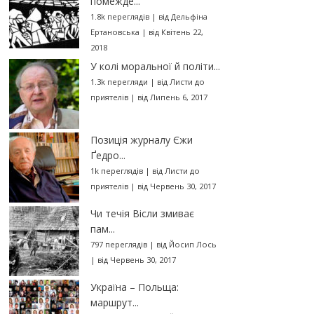
помежде...
1.8k переглядів
|
від
Дельфіна
Ертановська
|
від Квітень 22,
2018
У колі моральної й політи...
1.3k перегляди
|
від
Листи до
приятелів
|
від Липень 6, 2017
Позиція журналу Єжи
Ґедро...
1k переглядів
|
від
Листи до
приятелів
|
від Червень 30, 2017
Чи течія Вісли змиває
пам...
797 переглядів
|
від
Йосип Лось
|
від Червень 30, 2017
Україна – Польща:
маршрут...