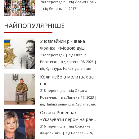
780 переглядів
|
від
Йосип Лось
|
від Липень 11, 2017
НАЙПОПУЛЯРНІШЕ
У ювілейний рік Івана
Франка. «Мовою душ...
232 перегляди
|
від
Оксана
Ровенчак
|
від Квітень 26, 2026
|
від
Культура
,
Найактуальніше
Коли небо в молитвах за
нас
218 переглядів
|
від
Оксана
Ровенчак
|
від Липень 17, 2023
|
від
Найактуальніше
,
Суспільство
Оксана Ровенчак:
«Указувати пером на ран...
216 переглядів
|
від
Христина
Федоришин
|
від Березень 24,