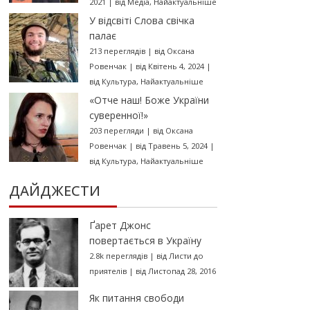
2021
|
від
Медіа
,
Найактуальніше
У відсвіті Слова свічка
палає
213 переглядів
|
від
Оксана
Ровенчак
|
від Квітень 4, 2024
|
від
Культура
,
Найактуальніше
«Отче наш! Боже України
суверенної!»
203 перегляди
|
від
Оксана
Ровенчак
|
від Травень 5, 2024
|
від
Культура
,
Найактуальніше
ДАЙДЖЕСТИ
Ґарет Джонс
повертається в Україну
2.8k переглядів
|
від
Листи до
приятелів
|
від Листопад 28, 2016
Як питання свободи