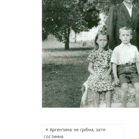
Н
Аргентина: не срібна, зате
А
гостинна