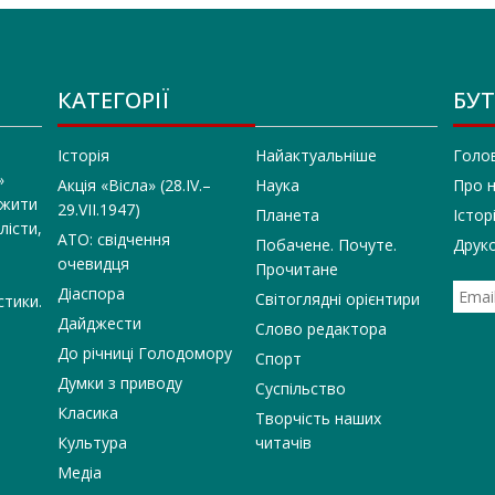
КАТЕГОРІЇ
БУТ
Історія
Найактуальніше
Голо
»
Акція «Вісла» (28.IV.–
Наука
Про 
 жити
29.VII.1947)
Планета
Істор
лісти,
АТО: свідчення
Побачене. Почуте.
Друко
очевидця
Прочитане
Діаспора
Світоглядні орієнтири
стики.
Дайджести
Слово редактора
До річниці Голодомору
Спорт
Думки з приводу
Суспільство
Класика
Творчість наших
Культура
читачів
Медіа