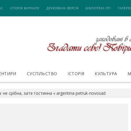
АС
ІСТОРІЯ ЖУРНАЛУ
ДРУКОВАНА ВЕРСІЯ
БІБЛІОТЕКА ЛП
ГАЛЕРЕ
ІЄНТИРИ
СУСПІЛЬСТВО
ІСТОРІЯ
КУЛЬТУРА
М
: не срібна, зате гостинна
»
argentina-petruk-novosad