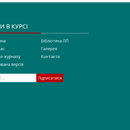
И В КУРСІ
вна
Бібліотека ЛП
нас
Галерея
ія журналу
Контакти
вана версія