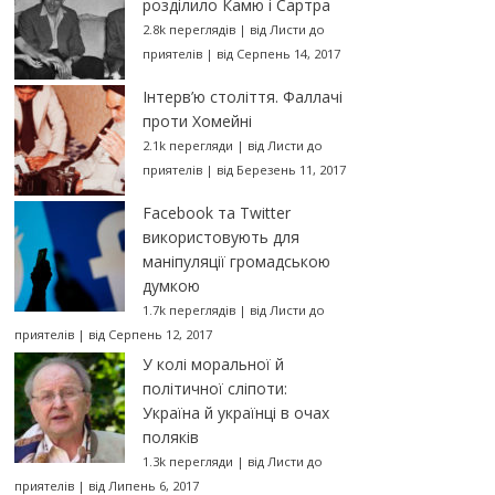
розділило Камю і Сартра
2.8k переглядів
|
від
Листи до
приятелів
|
від Серпень 14, 2017
Інтерв’ю століття. Фаллачі
проти Хомейні
2.1k перегляди
|
від
Листи до
приятелів
|
від Березень 11, 2017
Facebook та Twitter
використовують для
маніпуляції громадською
думкою
1.7k переглядів
|
від
Листи до
приятелів
|
від Серпень 12, 2017
У колі моральної й
політичної сліпоти:
Україна й українці в очах
поляків
1.3k перегляди
|
від
Листи до
приятелів
|
від Липень 6, 2017