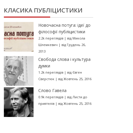
КЛАСИКА ПУБЛІЦИСТИКИ
Новочасна потуга: ідеї до
філософії публіцистики
2.2k переглядів
|
від
Микола
Шлемкевич
|
від Грудень 26,
2013
Свобода слова і культура
думки
1.2k переглядів
|
від
Євген
Сверстюк
|
від Жовтень 25, 2016
Слово Гавела
0.9k переглядів
|
від
Листи до
приятелів
|
від Жовтень 25, 2016