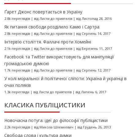
Ґарет Джонс повертається в Україну
2.8k переглядів
|
від
Листи до приятелів
|
від Листопад 28, 2016
Як питання свободи розділило Камю і Сартра
2.8k переглядів
|
від
Листи до приятелів
|
від Серпень 14, 2017
Інтерв’ю століття. Фаллачі проти Хомейні
2.1k переглядів
|
від
Листи до приятелів
|
від Березень 11, 2017
Facebook та Twitter використовують для маніпуляції
громадською думкою
1.7k переглядів
|
від
Листи до приятелів
|
від Серпень 12, 2017
У колі моральної й політичної сліпоти: Україна й українці в
очах поляків
1.3k перегляди
|
від
Листи до приятелів
|
від Липень 6, 2017
КЛАСИКА ПУБЛІЦИСТИКИ
Новочасна потуга: ідеї до філософії публіцистики
2.2k переглядів
|
від
Микола Шлемкевич
|
від Грудень 26, 2013
Свобода слова і культура думки