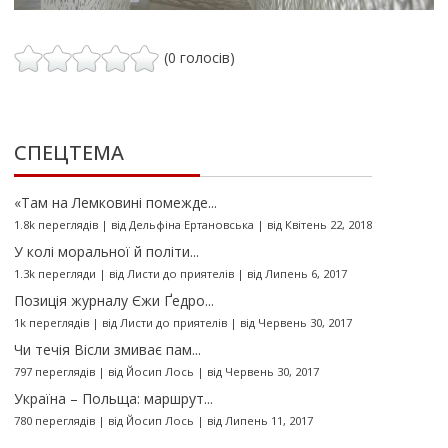
(0 голосів)
СПЕЦТЕМА
«Там на Лемковині помежде...
1.8k переглядів
|
від
Дельфіна Ертановська
|
від Квітень 22, 2018
У колі моральної й політи...
1.3k перегляди
|
від
Листи до приятелів
|
від Липень 6, 2017
Позиція журналу Єжи Ґедро...
1k переглядів
|
від
Листи до приятелів
|
від Червень 30, 2017
Чи течія Вісли змиває пам...
797 переглядів
|
від
Йосип Лось
|
від Червень 30, 2017
Україна – Польща: маршрут...
780 переглядів
|
від
Йосип Лось
|
від Липень 11, 2017