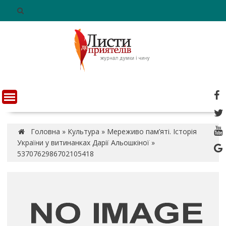
S
k
i
p
t
o
c
o
n
t
e
n
Головна
»
Культура
»
Мереживо пам’яті. Історія
t
України у витинанках Дарії Альошкіної
»
5370762986702105418