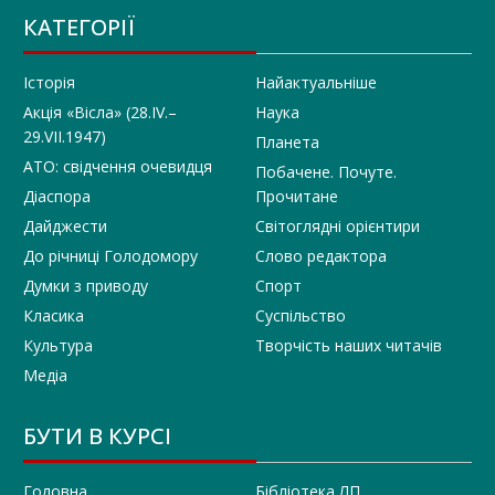
КАТЕГОРІЇ
Історія
Найактуальніше
Акція «Вісла» (28.IV.–
Наука
29.VII.1947)
Планета
АТО: свідчення очевидця
Побачене. Почуте.
Діаспора
Прочитане
Дайджести
Світоглядні орієнтири
До річниці Голодомору
Слово редактора
Думки з приводу
Спорт
Класика
Суспільство
Культура
Творчість наших читачів
Медіа
БУТИ В КУРСІ
Головна
Бібліотека ЛП