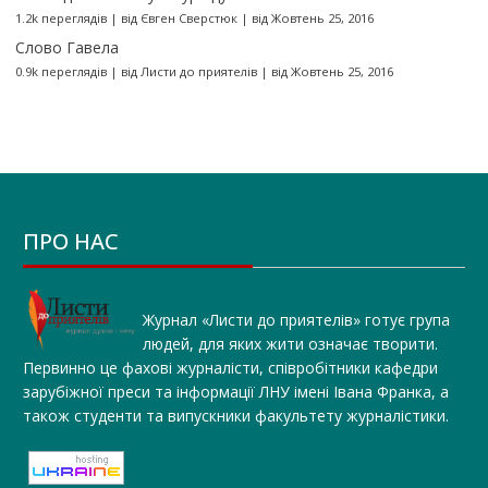
1.2k переглядів
|
від
Євген Сверстюк
|
від Жовтень 25, 2016
Слово Гавела
0.9k переглядів
|
від
Листи до приятелів
|
від Жовтень 25, 2016
ПРО НАС
Журнал «Листи до приятелів» готує група
людей, для яких жити означає творити.
Первинно це фахові журналісти, співробітники кафедри
зарубіжної преси та інформації ЛНУ імені Івана Франка, а
також студенти та випускники факультету журналістики.