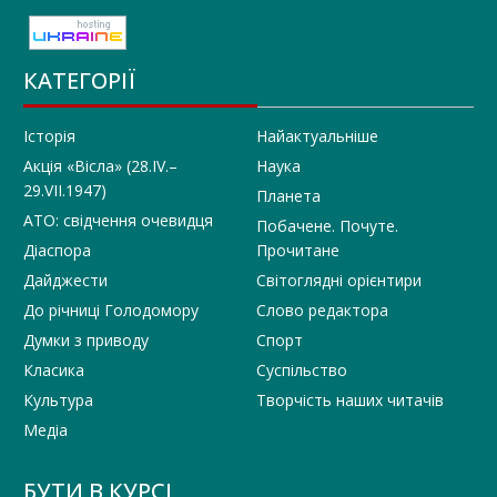
КАТЕГОРІЇ
Історія
Найактуальніше
Акція «Вісла» (28.IV.–
Наука
29.VII.1947)
Планета
АТО: свідчення очевидця
Побачене. Почуте.
Діаспора
Прочитане
Дайджести
Світоглядні орієнтири
До річниці Голодомору
Слово редактора
Думки з приводу
Спорт
Класика
Суспільство
Культура
Творчість наших читачів
Медіа
БУТИ В КУРСІ