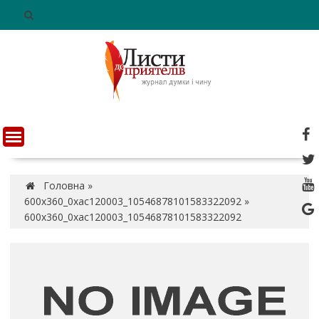
S
k
i
p
t
o
c
o
n
t
e
n
Головна
»
t
600x360_0xac120003_10546878101583322092
»
600x360_0xac120003_10546878101583322092