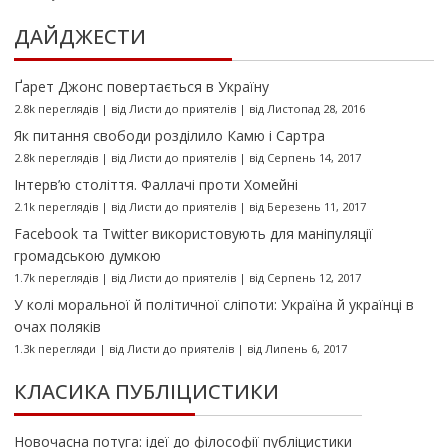
ДАЙДЖЕСТИ
Ґарет Джонс повертається в Україну
2.8k переглядів
|
від
Листи до приятелів
|
від Листопад 28, 2016
Як питання свободи розділило Камю і Сартра
2.8k переглядів
|
від
Листи до приятелів
|
від Серпень 14, 2017
Інтерв’ю століття. Фаллачі проти Хомейні
2.1k переглядів
|
від
Листи до приятелів
|
від Березень 11, 2017
Facebook та Twitter використовують для маніпуляції
громадською думкою
1.7k переглядів
|
від
Листи до приятелів
|
від Серпень 12, 2017
У колі моральної й політичної сліпоти: Україна й українці в
очах поляків
1.3k перегляди
|
від
Листи до приятелів
|
від Липень 6, 2017
КЛАСИКА ПУБЛІЦИСТИКИ
Новочасна потуга: ідеї до філософії публіцистики