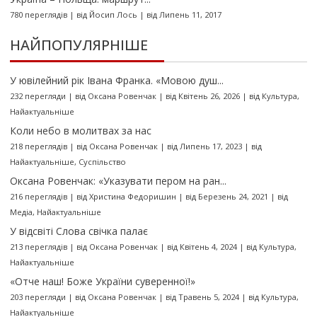
780 переглядів
|
від
Йосип Лось
|
від Липень 11, 2017
НАЙПОПУЛЯРНІШЕ
У ювілейний рік Івана Франка. «Мовою душ...
232 перегляди
|
від
Оксана Ровенчак
|
від Квітень 26, 2026
|
від
Культура
,
Найактуальніше
Коли небо в молитвах за нас
218 переглядів
|
від
Оксана Ровенчак
|
від Липень 17, 2023
|
від
Найактуальніше
,
Суспільство
Оксана Ровенчак: «Указувати пером на ран...
216 переглядів
|
від
Христина Федоришин
|
від Березень 24, 2021
|
від
Медіа
,
Найактуальніше
У відсвіті Слова свічка палає
213 переглядів
|
від
Оксана Ровенчак
|
від Квітень 4, 2024
|
від
Культура
,
Найактуальніше
«Отче наш! Боже України суверенної!»
203 перегляди
|
від
Оксана Ровенчак
|
від Травень 5, 2024
|
від
Культура
,
Найактуальніше