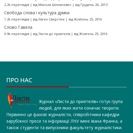
2.2k переглядів
|
від
Микола Шлемкевич
|
від Грудень 26, 2013
Свобода слова і культура думки
1.2k переглядів
|
від
Євген Сверстюк
|
від Жовтень 25, 2016
Слово Гавела
0.9k переглядів
|
від
Листи до приятелів
|
від Жовтень 25, 2016
ПРО НАС
Журнал «Листи до приятелів» готує група
людей, для яких жити означає творити.
Первинно це фахові журналісти, співробітники кафедри
зарубіжної преси та інформації ЛНУ імені Івана Франка, а
також студенти та випускники факультету журналістики.