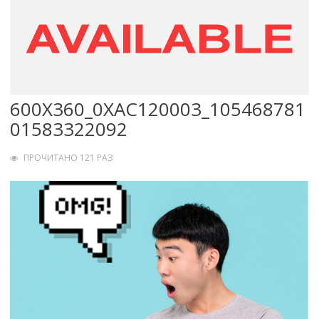
600X360_0XAC120003_105468781
01583322092
ПРОЧИТАНО 121 РАЗ