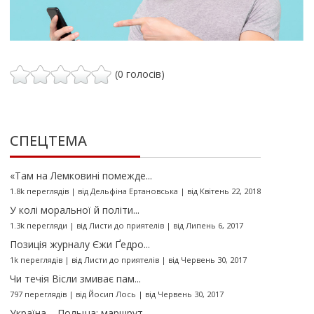
(0 голосів)
СПЕЦТЕМА
«Там на Лемковині помежде...
1.8k переглядів
|
від
Дельфіна Ертановська
|
від Квітень 22, 2018
У колі моральної й політи...
1.3k перегляди
|
від
Листи до приятелів
|
від Липень 6, 2017
Позиція журналу Єжи Ґедро...
1k переглядів
|
від
Листи до приятелів
|
від Червень 30, 2017
Чи течія Вісли змиває пам...
797 переглядів
|
від
Йосип Лось
|
від Червень 30, 2017
Україна – Польща: маршрут...