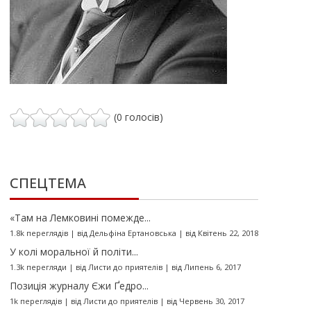
(0 голосів)
СПЕЦТЕМА
«Там на Лемковині помежде...
1.8k переглядів
|
від
Дельфіна Ертановська
|
від Квітень 22, 2018
У колі моральної й політи...
1.3k перегляди
|
від
Листи до приятелів
|
від Липень 6, 2017
Позиція журналу Єжи Ґедро...
1k переглядів
|
від
Листи до приятелів
|
від Червень 30, 2017