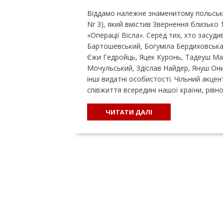
Віддамо належне знаменитому польсько
Nr 3), який вмістив Звернення близько 10
«Операції Вісла». Серед тих, хто засу
Бартошевський, Богуміла Бердиховська,
Єжи Гедройць, Яцек Куронь, Тадеуш Ма
Мочульський, Здіслав Найдер, Януш Он
інші видатні особистості. Чільний акцен
співжиття всередині нашої країни, рівн
ЧИТАТИ ДАЛІ