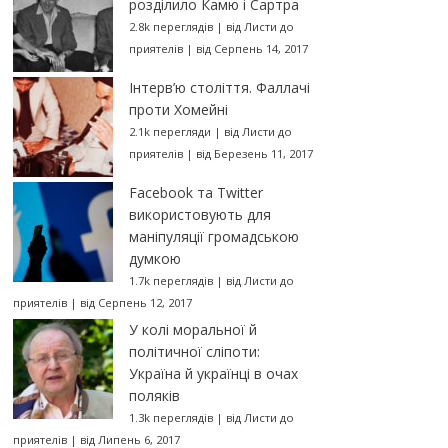
розділило Камю і Сартра
2.8k переглядів
|
від
Листи до
приятелів
|
від Серпень 14, 2017
Інтерв’ю століття. Фаллачі
проти Хомейні
2.1k перегляди
|
від
Листи до
приятелів
|
від Березень 11, 2017
Facebook та Twitter
використовують для
маніпуляції громадською
думкою
1.7k переглядів
|
від
Листи до
приятелів
|
від Серпень 12, 2017
У колі моральної й
політичної сліпоти:
Україна й українці в очах
поляків
1.3k переглядів
|
від
Листи до
приятелів
|
від Липень 6, 2017