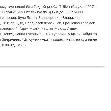
му журналові Єжи Гедройця «KULTURA» (Paryz. – 1997. –
0 польських інтелектуалів, діячів до 50-ї річниці
див етноцид, були Лєшек Бальцерович, Владислав
 Збігнєв Буяк, Владислав Фразинюк, Броніслав Геремек,
зовецький, Адам Міхнік, Чеслав Мілош, Лєшек
ишкевич, Ганна Сухоцька, Єжи Турович, Анджей Вайда та
т Звернення: «Ця сумна «Акція» кидає тінь як на суспільне
о ж на відносини…