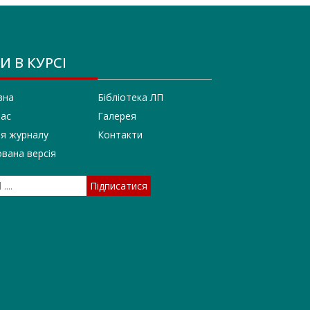
И В КУРСІ
вна
Бібліотека ЛП
нас
Галерея
ія журналу
Контакти
вана версія