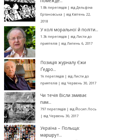
помежде...
1.8k переглядів
|
від
Дельфіна
Ертановська
|
від Квітень 22,
2018
У колі моральної й політи...
1.3k переглядів
|
від
Листи до
приятелів
|
від Липень 6, 2017
Позиція журналу Єжи
Ґедро...
1k переглядів
|
від
Листи до
приятелів
|
від Червень 30, 2017
Чи течія Вісли змиває
пам...
797 переглядів
|
від
Йосип Лось
|
від Червень 30, 2017
Україна – Польща:
маршрут...