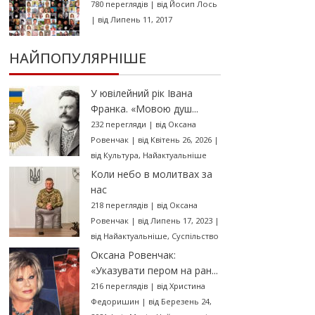
780 переглядів
|
від
Йосип Лось
|
від Липень 11, 2017
НАЙПОПУЛЯРНІШЕ
У ювілейний рік Івана
Франка. «Мовою душ...
232 перегляди
|
від
Оксана
Ровенчак
|
від Квітень 26, 2026
|
від
Культура
,
Найактуальніше
Коли небо в молитвах за
нас
218 переглядів
|
від
Оксана
Ровенчак
|
від Липень 17, 2023
|
від
Найактуальніше
,
Суспільство
Оксана Ровенчак:
«Указувати пером на ран...
216 переглядів
|
від
Христина
Федоришин
|
від Березень 24,