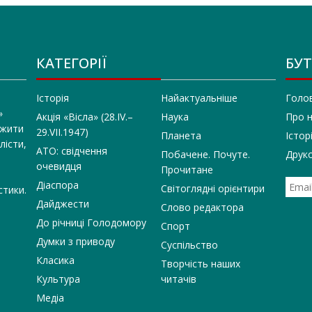
КАТЕГОРІЇ
БУТ
Історія
Найактуальніше
Голо
»
Акція «Вісла» (28.IV.–
Наука
Про 
 жити
29.VII.1947)
Планета
Істор
лісти,
АТО: свідчення
Побачене. Почуте.
Друко
очевидця
Прочитане
Діаспора
Світоглядні орієнтири
стики.
Дайджести
Слово редактора
До річниці Голодомору
Спорт
Думки з приводу
Суспільство
Класика
Творчість наших
Культура
читачів
Медіа