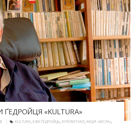
И ҐЕДРОЙЦЯ «KULTURA»
В
KULTURA
,
ЄЖИ ҐЕДРОЙЦЬ
,
ІНТЕЛЕКТУАЛ
,
АКЦІЯ «ВІСЛА»
,