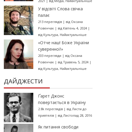
2021
|
від
Медіа
,
Найактуальніше
У відсвіті Слова свічка
палає
213 переглядів
|
від
Оксана
Ровенчак
|
від Квітень 4, 2024
|
від
Культура
,
Найактуальніше
«Отче наш! Боже України
суверенної!»
203 перегляди
|
від
Оксана
Ровенчак
|
від Травень 5, 2024
|
від
Культура
,
Найактуальніше
ДАЙДЖЕСТИ
Ґарет Джонс
повертається в Україну
2.8k переглядів
|
від
Листи до
приятелів
|
від Листопад 28, 2016
Як питання свободи