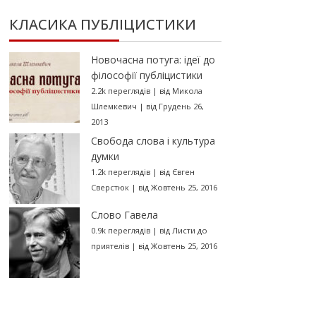
КЛАСИКА ПУБЛІЦИСТИКИ
Новочасна потуга: ідеї до
філософії публіцистики
2.2k переглядів
|
від
Микола
Шлемкевич
|
від Грудень 26,
2013
Свобода слова і культура
думки
1.2k переглядів
|
від
Євген
Сверстюк
|
від Жовтень 25, 2016
Слово Гавела
0.9k переглядів
|
від
Листи до
приятелів
|
від Жовтень 25, 2016