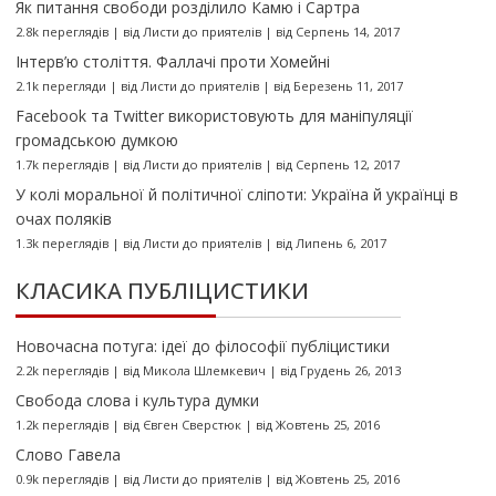
Як питання свободи розділило Камю і Сартра
2.8k переглядів
|
від
Листи до приятелів
|
від Серпень 14, 2017
Інтерв’ю століття. Фаллачі проти Хомейні
2.1k перегляди
|
від
Листи до приятелів
|
від Березень 11, 2017
Facebook та Twitter використовують для маніпуляції
громадською думкою
1.7k переглядів
|
від
Листи до приятелів
|
від Серпень 12, 2017
У колі моральної й політичної сліпоти: Україна й українці в
очах поляків
1.3k переглядів
|
від
Листи до приятелів
|
від Липень 6, 2017
КЛАСИКА ПУБЛІЦИСТИКИ
Новочасна потуга: ідеї до філософії публіцистики
2.2k переглядів
|
від
Микола Шлемкевич
|
від Грудень 26, 2013
Свобода слова і культура думки
1.2k переглядів
|
від
Євген Сверстюк
|
від Жовтень 25, 2016
Слово Гавела
0.9k переглядів
|
від
Листи до приятелів
|
від Жовтень 25, 2016