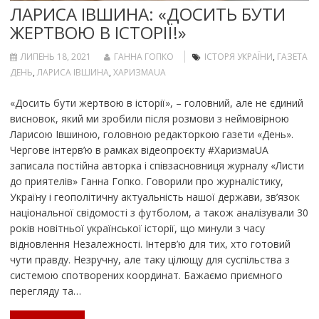
ЛАРИСА ІВШИНА: «ДОСИТЬ БУТИ
ЖЕРТВОЮ В ІСТОРІЇ!»
ЛИПЕНЬ 18, 2021
ГАННА ГОПКО
ІСТОРЯ УКРАЇНИ
,
ГАЗЕТА
ДЕНЬ
,
ЛАРИСА ІВШИНА
,
ХАРИЗМАUA
«Досить бути жертвою в історії», – головний, але не єдиний
висновок, який ми зробили після розмови з неймовірною
Ларисою Івшиною, головною редакторкою газети «День».
Чергове інтерв’ю в рамках відеопроєкту #ХаризмаUA
записала постійна авторка і співзасновниця журналу «Листи
до приятелів» Ганна Гопко. Говорили про журналістику,
Україну і геополітичну актуальність нашої держави, зв’язок
національної свідомості з футболом, а також аналізували 30
років новітньої української історії, що минули з часу
відновлення Незалежності. Інтерв’ю для тих, хто готовий
чути правду. Незручну, але таку цілющу для суспільства з
системою спотворених координат. Бажаємо приємного
перегляду та…