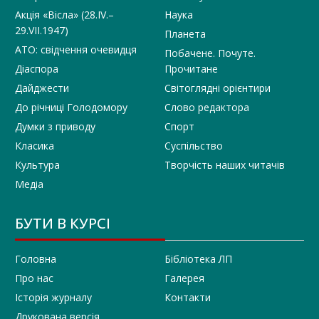
Акція «Вісла» (28.IV.–
Наука
29.VII.1947)
Планета
АТО: свідчення очевидця
Побачене. Почуте.
Діаспора
Прочитане
Дайджести
Світоглядні орієнтири
До річниці Голодомору
Слово редактора
Думки з приводу
Спорт
Класика
Суспільство
Культура
Творчість наших читачів
Медіа
БУТИ В КУРСІ
Головна
Бібліотека ЛП
Про нас
Галерея
Історія журналу
Контакти
Друкована версія