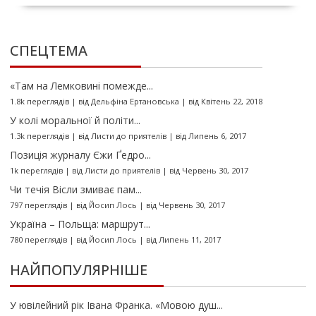
СПЕЦТЕМА
«Там на Лемковині помежде...
1.8k переглядів
|
від
Дельфіна Ертановська
|
від Квітень 22, 2018
У колі моральної й політи...
1.3k переглядів
|
від
Листи до приятелів
|
від Липень 6, 2017
Позиція журналу Єжи Ґедро...
1k переглядів
|
від
Листи до приятелів
|
від Червень 30, 2017
Чи течія Вісли змиває пам...
797 переглядів
|
від
Йосип Лось
|
від Червень 30, 2017
Україна – Польща: маршрут...
780 переглядів
|
від
Йосип Лось
|
від Липень 11, 2017
НАЙПОПУЛЯРНІШЕ
У ювілейний рік Івана Франка. «Мовою душ...