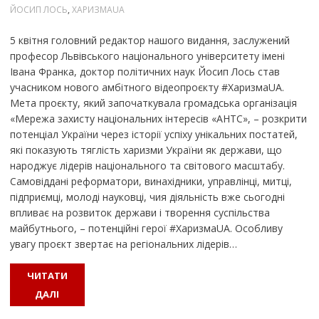
ЙОСИП ЛОСЬ
,
ХАРИЗМАUA
5 квітня головний редактор нашого видання, заслужений
професор Львівського національного університету імені
Івана Франка, доктор політичних наук Йосип Лось став
учасником нового амбітного відеопроєкту #ХаризмаUA.
Мета проєкту, який започаткувала громадська організація
«Мережа захисту національних інтересів «АНТС», – розкрити
потенціал України через історії успіху унікальних постатей,
які показують тяглість харизми України як держави, що
народжує лідерів національного та світового масштабу.
Самовіддані реформатори, винахідники, управлінці, митці,
підприємці, молоді науковці, чия діяльність вже сьогодні
впливає на розвиток держави і творення суспільства
майбутнього, – потенційні герої #ХаризмаUA. Особливу
увагу проєкт звертає на регіональних лідерів…
ЧИТАТИ
ДАЛІ