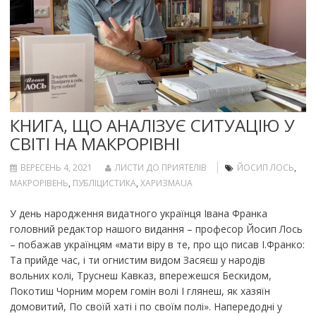
КНИГА, ЩО АНАЛІЗУЄ СИТУАЦІЮ У
СВІТІ НА МАКРОРІВНІ
ВЕРЕСЕНЬ 4, 2021
ЛИСТИ ДО ПРИЯТЕЛІВ
ЙОСИП ЛОСЬ
,
МАКРОРІВЕНЬ
,
ПУБЛІЦИСТИКА
,
ХАРИЗМАUA
У день народження видатного українця Івана Франка
головний редактор нашого видання – професор Йосип Лось
– побажав українцям «мати віру в те, про що писав І.Франко:
Та прийде час, і ти огнистим видом Засяєш у народів
вольних колі, Труснеш Кавказ, впережешся Бескидом,
Покотиш Чорним морем гомін волі І глянеш, як хазяїн
домовитий, По своїй хаті і по своїм полі». Напередодні у