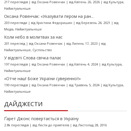
217 переглядів
|
від
Оксана Ровенчак
|
від Квітень 26, 2026
|
від
Культура
,
Найактуальніше
Оксана Ровенчак: «Указувати пером на ран...
203 перегляди
|
від
Христина Федоришин
|
від Березень 24, 2021
|
від
Медіа
,
Найактуальніше
Коли небо в молитвах за нас
201 перегляд
|
від
Оксана Ровенчак
|
від Липень 17, 2023
|
від
Найактуальніше
,
Суспільство
У відсвіті Слова свічка палає
197 переглядів
|
від
Оксана Ровенчак
|
від Квітень 4, 2024
|
від
Культура
,
Найактуальніше
«Отче наш! Боже України суверенної!»
190 переглядів
|
від
Оксана Ровенчак
|
від Травень 5, 2024
|
від
Культура
,
Найактуальніше
ДАЙДЖЕСТИ
Ґарет Джонс повертається в Україну
2.8k переглядів
|
від
Листи до приятелів
|
від Листопад 28, 2016