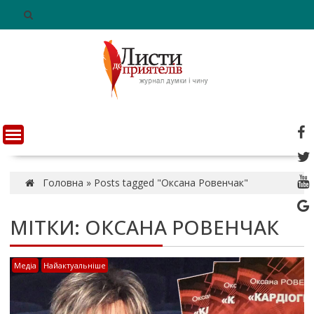
S
k
i
p
t
o
c
o
n
t
e
n
Головна
»
Posts tagged "Оксана Ровенчак"
t
МІТКИ: ОКСАНА РОВЕНЧАК
Медіа
Найактуальніше