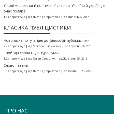
У колі моральної й політичної сліпоти: Україна й українці в
очах поляків
1.3k переглядів
|
від
Листи до приятелів
|
від Липень 6, 2017
КЛАСИКА ПУБЛІЦИСТИКИ
Новочасна потуга: ідеї до філософії публіцистики
2.2k переглядів
|
від
Микола Шлемкевич
|
від Грудень 26, 2013
Свобода слова і культура думки
1.2k переглядів
|
від
Євген Сверстюк
|
від Жовтень 25, 2016
Слово Гавела
0.9k переглядів
|
від
Листи до приятелів
|
від Жовтень 25, 2016
ПРО НАС