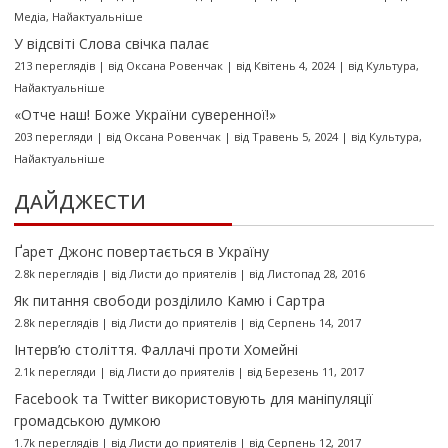
Медіа
,
Найактуальніше
У відсвіті Слова свічка палає
213 переглядів
|
від
Оксана Ровенчак
|
від Квітень 4, 2024
|
від
Культура
,
Найактуальніше
«Отче наш! Боже України суверенної!»
203 перегляди
|
від
Оксана Ровенчак
|
від Травень 5, 2024
|
від
Культура
,
Найактуальніше
ДАЙДЖЕСТИ
Ґарет Джонс повертається в Україну
2.8k переглядів
|
від
Листи до приятелів
|
від Листопад 28, 2016
Як питання свободи розділило Камю і Сартра
2.8k переглядів
|
від
Листи до приятелів
|
від Серпень 14, 2017
Інтерв’ю століття. Фаллачі проти Хомейні
2.1k перегляди
|
від
Листи до приятелів
|
від Березень 11, 2017
Facebook та Twitter використовують для маніпуляції
громадською думкою
1.7k переглядів
|
від
Листи до приятелів
|
від Серпень 12, 2017