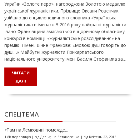
України «Золоте перо», нагороджена Золотою медаллю
української журналістики. Прізвище Оксани Ровенчак
увійшло до енциклопедичного словника «Українська
журналістика в іменах». З 2016 року найкращі журналісти
Івано-Франківщини змагаються в щорічному обласному
конкурсі в номінації «журналістське розслідування» на
премію її імені. Вічне Франкове: «Мовою душ говоріть до
душі…» Майбутні журналісти Прикарпатського
національного університету імені Василя Стефаника за…
ЧИТАТИ
ДАЛІ
СПЕЦТЕМА
«Там на Лемковині помежде...
1.8k переглядів
|
від
Дельфіна Ертановська
|
від Квітень 22, 2018