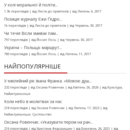
У колі моральної й політи...
1.3k переглядів
|
від
Листи до приятелів
|
від Липень 6, 2017
Позиція журналу Єжи Ґедро...
1k переглядів
|
від
Листи до приятелів
|
від Червень 30, 2017
Чи течія Вісли змиває пам...
797 переглядів
|
від
Йосип Лось
|
від Червень 30, 2017
Україна – Польща: маршрут...
780 переглядів
|
від
Йосип Лось
|
від Липень 11, 2017
НАЙПОПУЛЯРНІШЕ
У ювілейний рік Івана Франка. «Мовою душ...
232 перегляди
|
від
Оксана Ровенчак
|
від Квітень 26, 2026
|
від
Культура
,
Найактуальніше
Коли небо в молитвах за нас
218 переглядів
|
від
Оксана Ровенчак
|
від Липень 17, 2023
|
від
Найактуальніше
,
Суспільство
Оксана Ровенчак: «Указувати пером на ран...
216 переглядів
|
від
Христина Федоришин
|
від Березень 24, 2021
|
від