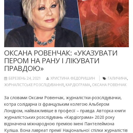
ОКСАНА РОВЕНЧАК: «УКАЗУВАТИ
ПЕРОМ НА РАНУ І ЛІКУВАТИ
ПРАВДОЮ»
БЕРЕЗЕНЬ 24, 2021
ХРИСТИНА ФЕДОРИШИН
ГАЛИЧИНА
,
ЖУРНАЛІСТСЬКЕ РОЗСЛІДУВАННЯ
,
КАРДІОГРАМА
,
ОКСАНА РОВЕНЧАК
За словами Оксани Ровенчак, журналістки-розслідувачки,
котра солідарна із французьким колегою Альбером
Лондром, найважливіше в професії – правда. Авторка книги
журналістських розслідувань «Кардіограма» 2020 року
відзначена міжнародною премією імені Пантелеймона
Куліша. Вона лавреат премії Національної спілки журналістів