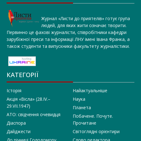
Журнал «Листи до приятелів» готує група
людей, для яких жити означає творити.
Первинно це фахові журналісти, співробітники кафедри
зарубіжної преси та інформації ЛНУ імені Івана Франка, а
також студенти та випускники факультету журналістики.
КАТЕГОРІЇ
Історія
Найактуальніше
Акція «Вісла» (28.IV.–
Наука
29.VII.1947)
Планета
АТО: свідчення очевидця
Побачене. Почуте.
Діаспора
Прочитане
Дайджести
Світоглядні орієнтири
До річниці Голодомору
Слово редактора