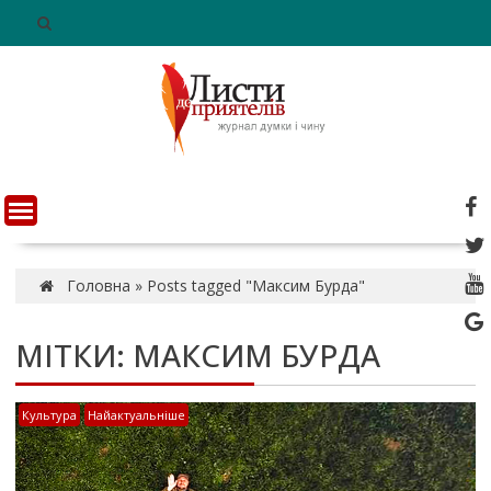
S
k
i
p
t
o
c
o
n
t
e
n
Головна
»
Posts tagged "Максим Бурда"
t
МІТКИ: МАКСИМ БУРДА
Культура
Найактуальніше