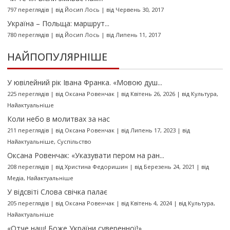
797 переглядів
|
від
Йосип Лось
|
від Червень 30, 2017
Україна – Польща: маршрут...
780 переглядів
|
від
Йосип Лось
|
від Липень 11, 2017
НАЙПОПУЛЯРНІШЕ
У ювілейний рік Івана Франка. «Мовою душ...
225 переглядів
|
від
Оксана Ровенчак
|
від Квітень 26, 2026
|
від
Культура
,
Найактуальніше
Коли небо в молитвах за нас
211 переглядів
|
від
Оксана Ровенчак
|
від Липень 17, 2023
|
від
Найактуальніше
,
Суспільство
Оксана Ровенчак: «Указувати пером на ран...
208 переглядів
|
від
Христина Федоришин
|
від Березень 24, 2021
|
від
Медіа
,
Найактуальніше
У відсвіті Слова свічка палає
205 переглядів
|
від
Оксана Ровенчак
|
від Квітень 4, 2024
|
від
Культура
,
Найактуальніше
«Отче наш! Боже України суверенної!»