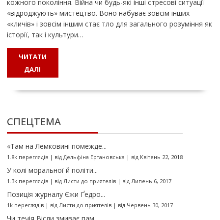
кожного покоління. Війна чи будь-які інші стресові ситуації
«відроджують» мистецтво. Воно набуває зовсім інших
«кличів» і зовсім іншим стає тло для загального розуміння як
історії, так і культури…
ЧИТАТИ
ДАЛІ
СПЕЦТЕМА
«Там на Лемковині помежде...
1.8k переглядів
|
від
Дельфіна Ертановська
|
від Квітень 22, 2018
У колі моральної й політи...
1.3k переглядів
|
від
Листи до приятелів
|
від Липень 6, 2017
Позиція журналу Єжи Ґедро...
1k переглядів
|
від
Листи до приятелів
|
від Червень 30, 2017
Чи течія Вісли змиває пам...