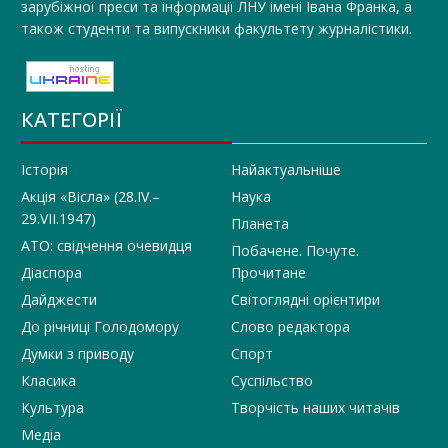
зарубіжної преси та інформації ЛНУ імені Івана Франка, а
також студенти та випускники факультету журналістики.
КАТЕГОРІЇ
Історія
Найактуальніше
Акція «Вісла» (28.IV.–
Наука
29.VII.1947)
Планета
АТО: свідчення очевидця
Побачене. Почуте.
Діаспора
Прочитане
Дайджести
Світоглядні орієнтири
До річниці Голодомору
Слово редактора
Думки з приводу
Спорт
Класика
Суспільство
Культура
Творчість наших читачів
Медіа