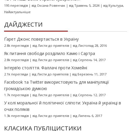
195 переглядів
|
від
Оксана Ровенчак
|
від Травень 5, 2024
|
від
Культура
,
Найактуальніше
ДАЙДЖЕСТИ
Ґарет Джонс повертається в Україну
2.8k переглядів
|
від
Листи до приятелів
|
від Листопад 28, 2016
Як питання свободи розділило Камю і Сартра
2.8k переглядів
|
від
Листи до приятелів
|
від Серпень 14, 2017
Інтерв’ю століття. Фаллачі проти Хомейні
2.1k перегляди
|
від
Листи до приятелів
|
від Березень 11, 2017
Facebook та Twitter використовують для маніпуляції
громадською думкою
1.7k переглядів
|
від
Листи до приятелів
|
від Серпень 12, 2017
У колі моральної й політичної сліпоти: Україна й українці в
очах поляків
1.3k переглядів
|
від
Листи до приятелів
|
від Липень 6, 2017
КЛАСИКА ПУБЛІЦИСТИКИ