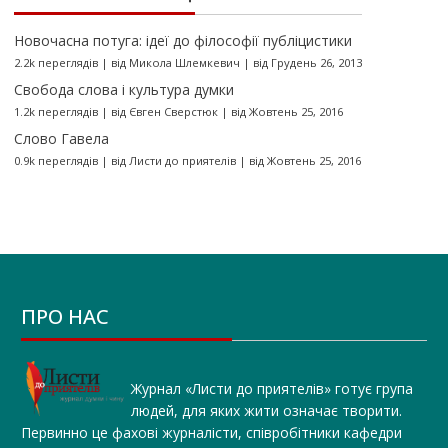
Новочасна потуга: ідеї до філософії публіцистики
2.2k переглядів
|
від
Микола Шлемкевич
|
від Грудень 26, 2013
Свобода слова і культура думки
1.2k переглядів
|
від
Євген Сверстюк
|
від Жовтень 25, 2016
Слово Гавела
0.9k переглядів
|
від
Листи до приятелів
|
від Жовтень 25, 2016
ПРО НАС
Журнал «Листи до приятелів» готує група
людей, для яких жити означає творити.
Первинно це фахові журналісти, співробітники кафедри