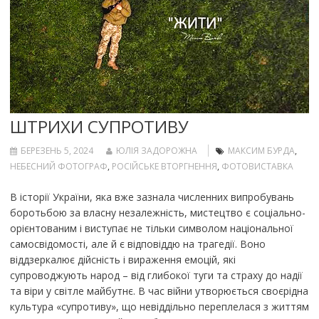
ШТРИХИ СУПРОТИВУ
БЕРЕЗЕНЬ 5, 2024
ЮЛІЯ ЗАДОРОЖНА
МАКСИМ БУРДА
,
НЕБЕСНИЙ ФОТОГРАФ
,
РОСІЙСЬКЕ ВТОРГНЕННЯ
,
ФОТОВИСТАВКА
В історії України, яка вже зазнала численних випробувань
боротьбою за власну незалежність, мистецтво є соціально-
орієнтованим і виступає не тільки символом національної
самосвідомості, але й є відповіддю на трагедії. Воно
віддзеркалює дійсність і вираження емоцій, які
супроводжують народ – від глибокої туги та страху до надії
та віри у світле майбутнє. В час війни утворюється своєрідна
культура «супротиву», що невіддільно переплелася з життям