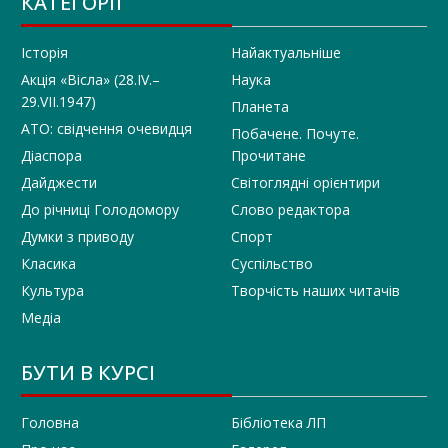
КАТЕГОРІЇ
Історія
Найактуальніше
Акція «Вісла» (28.IV.–
Наука
29.VII.1947)
Планета
АТО: свідчення очевидця
Побачене. Почуте.
Діаспора
Прочитане
Дайджести
Світоглядні орієнтири
До річниці Голодомору
Слово редактора
Думки з приводу
Спорт
Класика
Суспільство
Культура
Творчість наших читачів
Медіа
БУТИ В КУРСІ
Головна
Бібліотека ЛП