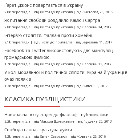
Ґарет Джонс повертається в Україну
2.8k переглядів
|
від
Листи до приятелів
|
від Листопад 28, 2016
Як питання свободи розділило Камю і Сартра
2.8k переглядів
|
від
Листи до приятелів
|
від Серпень 14, 2017
Інтерв’ю століття. Фаллачі проти Хомейні
2.1k перегляди
|
від
Листи до приятелів
|
від Березень 11, 2017
Facebook та Twitter використовують для маніпуляції
громадською думкою
1.7k переглядів
|
від
Листи до приятелів
|
від Серпень 12, 2017
У колі моральної й політичної сліпоти: Україна й українці в
очах поляків
1.3k переглядів
|
від
Листи до приятелів
|
від Липень 6, 2017
КЛАСИКА ПУБЛІЦИСТИКИ
Новочасна потуга: ідеї до філософії публіцистики
2.2k переглядів
|
від
Микола Шлемкевич
|
від Грудень 26, 2013
Свобода слова і культура думки
1.2k переглядів
|
від
Євген Сверстюк
|
від Жовтень 25, 2016