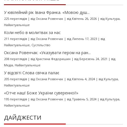
У ювілейний рік Івана Франка. «Мовою душ...
225 переглядів
|
від
Оксана Ровенчак
|
від Квітень 26, 2026
|
від
Культура
,
Найактуальніше
Коли небо в молитвах за нас
211 переглядів
|
від
Оксана Ровенчак
|
від Липень 17, 2023
|
від
Найактуальніше
,
Суспільство
Оксана Ровенчак: «Указувати пером на ран...
208 переглядів
|
від
Христина Федоришин
|
від Березень 24, 2021
|
від
Медіа
,
Найактуальніше
У відсвіті Слова свічка палає
205 переглядів
|
від
Оксана Ровенчак
|
від Квітень 4, 2024
|
від
Культура
,
Найактуальніше
«Отче наш! Боже України суверенної!»
195 переглядів
|
від
Оксана Ровенчак
|
від Травень 5, 2024
|
від
Культура
,
Найактуальніше
ДАЙДЖЕСТИ