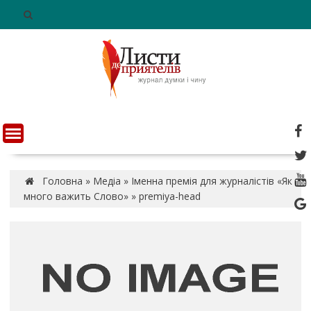
S
k
i
p
t
o
c
o
n
t
e
n
Головна
»
Медіа
»
Іменна премія для журналістів «Як
t
много важить Слово»
»
premiya-head