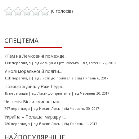
(0 голосів)
СПЕЦТЕМА
«Там на Лемковині помежде...
1.8k переглядів
|
від
Дельфіна Ертановська
|
від Квітень 22, 2018
У колі моральної й політи...
1.3k переглядів
|
від
Листи до приятелів
|
від Липень 6, 2017
Позиція журналу Єжи Ґедро...
1k переглядів
|
від
Листи до приятелів
|
від Червень 30, 2017
Чи течія Вісли змиває пам...
797 переглядів
|
від
Йосип Лось
|
від Червень 30, 2017
Україна – Польща: маршрут...
780 переглядів
|
від
Йосип Лось
|
від Липень 11, 2017
НАЙПОПУЛЯРНІШЕ