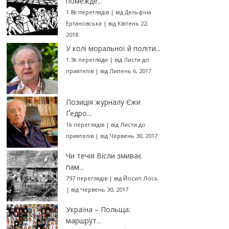
помежде...
1.8k переглядів
|
від
Дельфіна
Ертановська
|
від Квітень 22,
2018
У колі моральної й політи...
1.3k перегляди
|
від
Листи до
приятелів
|
від Липень 6, 2017
Позиція журналу Єжи
Ґедро...
1k переглядів
|
від
Листи до
приятелів
|
від Червень 30, 2017
Чи течія Вісли змиває
пам...
797 переглядів
|
від
Йосип Лось
|
від Червень 30, 2017
Україна – Польща:
маршрут...