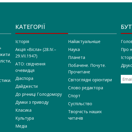
КАТЕГОРІЇ
БУТ
Історія
Найактуальніше
Голо
»
Акція «Вісла» (28.IV.–
Наука
Про 
 жити
29.VII.1947)
Планета
Істор
лісти,
АТО: свідчення
Побачене. Почуте.
Друко
очевидця
Прочитане
Діаспора
Світоглядні орієнтири
стики.
Дайджести
Слово редактора
До річниці Голодомору
Спорт
Думки з приводу
Суспільство
Класика
Творчість наших
Культура
читачів
Медіа