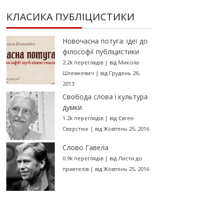
КЛАСИКА ПУБЛІЦИСТИКИ
Новочасна потуга: ідеї до
філософії публіцистики
2.2k переглядів
|
від
Микола
Шлемкевич
|
від Грудень 26,
2013
Свобода слова і культура
думки
1.2k переглядів
|
від
Євген
Сверстюк
|
від Жовтень 25, 2016
Слово Гавела
0.9k переглядів
|
від
Листи до
приятелів
|
від Жовтень 25, 2016