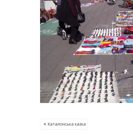
Н
Каталонська казка
А