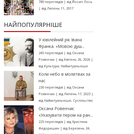
780 переглядів
|
від
Йосип Лось
|
від Липень 11, 2017
НАЙПОПУЛЯРНІШЕ
У ювілейний рік Івана
Франка. «Мовою душ...
245 переглядів
|
від
Оксана
Ровенчак
|
від Квітень 26, 2026
|
від
Культура
,
Найактуальніше
Коли небо в молитвах за
нас
230 переглядів
|
від
Оксана
Ровенчак
|
від Липень 17, 2023
|
від
Найактуальніше
,
Суспільство
Оксана Ровенчак:
«Указувати пером на ран...
225 переглядів
|
від
Христина
Федоришин
|
від Березень 24,