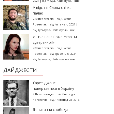
2021
|
від
Медіа
,
Найактуальніше
У відсвіті Слова свічка
палає
220 переглядів
|
від
Оксана
Ровенчак
|
від Квітень 4, 2024
|
від
Культура
,
Найактуальніше
«Отче наш! Боже України
суверенної!»
208 переглядів
|
від
Оксана
Ровенчак
|
від Травень 5, 2024
|
від
Культура
,
Найактуальніше
ДАЙДЖЕСТИ
Ґарет Джонс
повертається в Україну
2.8k переглядів
|
від
Листи до
приятелів
|
від Листопад 28, 2016
Як питання свободи