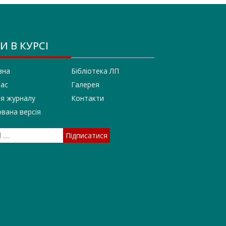
И В КУРСІ
вна
Бібліотека ЛП
нас
Галерея
ія журналу
Контакти
вана версія