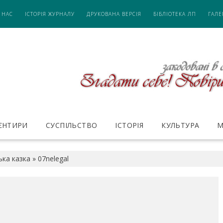
 НАС
ІСТОРІЯ ЖУРНАЛУ
ДРУКОВАНА ВЕРСІЯ
БІБЛІОТЕКА ЛП
ГАЛЕ
ІЄНТИРИ
СУСПІЛЬСТВО
ІСТОРІЯ
КУЛЬТУРА
М
ка казка
»
07nelegal