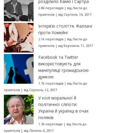
розділило Камю і Сартра
2.8k переглядів
|
від
Листи до
приятелів
|
від Серпень 14, 2017
Інтерв’ю століття. Фаллачі
проти Хомейні
2.1k переглядів
|
від
Листи до
приятелів
|
від Березень 11, 2017
Facebook та Twitter
використовують для
маніпуляції громадською
думкою
1.7k переглядів
|
від
Листи до
приятелів
|
від Серпень 12, 2017
У колі моральної й
політичної сліпоти:
Україна й українці в очах
поляків
1.3k перегляди
|
від
Листи до
приятелів
|
від Липень 6, 2017