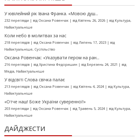
У ювілейний рік Івана Франка. «Мовою душ...
232 перегляди
|
від
Оксана Ровенчак
|
від Квітень 26, 2026
|
від
Культура
,
Найактуальніше
Коли небо в молитвах за нас
218 переглядів
|
від
Оксана Ровенчак
|
від Липень 17, 2023
|
від
Найактуальніше
,
Суспільство
Оксана Ровенчак: «Указувати пером на ран...
216 переглядів
|
від
Христина Федоришин
|
від Березень 24, 2021
|
від
Медіа
,
Найактуальніше
У відсвіті Слова свічка палає
213 переглядів
|
від
Оксана Ровенчак
|
від Квітень 4, 2024
|
від
Культура
,
Найактуальніше
«Отче наш! Боже України суверенної!»
203 перегляди
|
від
Оксана Ровенчак
|
від Травень 5, 2024
|
від
Культура
,
Найактуальніше
ДАЙДЖЕСТИ