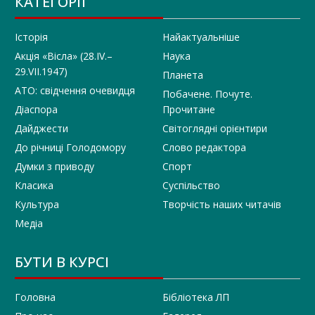
КАТЕГОРІЇ
Історія
Найактуальніше
Акція «Вісла» (28.IV.–
Наука
29.VII.1947)
Планета
АТО: свідчення очевидця
Побачене. Почуте.
Діаспора
Прочитане
Дайджести
Світоглядні орієнтири
До річниці Голодомору
Слово редактора
Думки з приводу
Спорт
Класика
Суспільство
Культура
Творчість наших читачів
Медіа
БУТИ В КУРСІ
Головна
Бібліотека ЛП