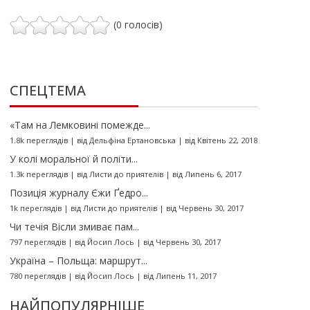
(0 голосів)
СПЕЦТЕМА
«Там на Лемковині помежде...
1.8k переглядів
|
від
Дельфіна Ертановська
|
від Квітень 22, 2018
У колі моральної й політи...
1.3k переглядів
|
від
Листи до приятелів
|
від Липень 6, 2017
Позиція журналу Єжи Ґедро...
1k переглядів
|
від
Листи до приятелів
|
від Червень 30, 2017
Чи течія Вісли змиває пам...
797 переглядів
|
від
Йосип Лось
|
від Червень 30, 2017
Україна – Польща: маршрут...
780 переглядів
|
від
Йосип Лось
|
від Липень 11, 2017
НАЙПОПУЛЯРНІШЕ