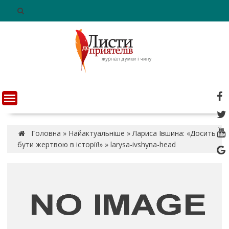
S
k
i
p
t
o
c
o
n
t
e
n
Головна
»
Найактуальніше
»
Лариса Івшина: «Досить
t
бути жертвою в історії!»
»
larysa-ivshyna-head