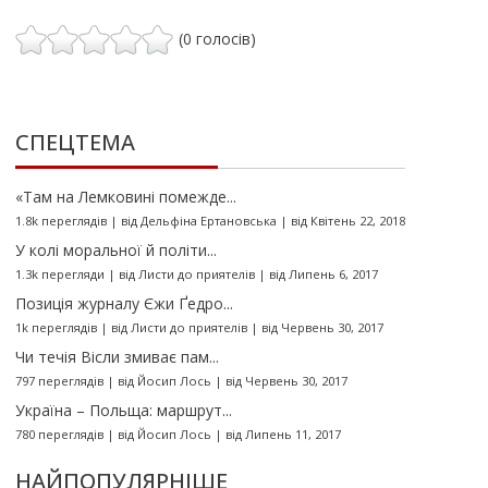
(0 голосів)
СПЕЦТЕМА
«Там на Лемковині помежде...
1.8k переглядів
|
від
Дельфіна Ертановська
|
від Квітень 22, 2018
У колі моральної й політи...
1.3k перегляди
|
від
Листи до приятелів
|
від Липень 6, 2017
Позиція журналу Єжи Ґедро...
1k переглядів
|
від
Листи до приятелів
|
від Червень 30, 2017
Чи течія Вісли змиває пам...
797 переглядів
|
від
Йосип Лось
|
від Червень 30, 2017
Україна – Польща: маршрут...
780 переглядів
|
від
Йосип Лось
|
від Липень 11, 2017
НАЙПОПУЛЯРНІШЕ