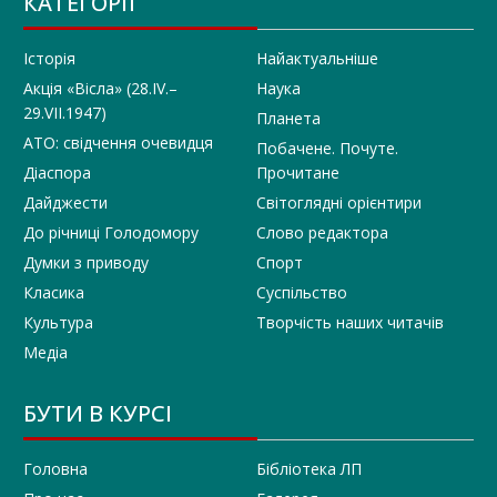
КАТЕГОРІЇ
Історія
Найактуальніше
Акція «Вісла» (28.IV.–
Наука
29.VII.1947)
Планета
АТО: свідчення очевидця
Побачене. Почуте.
Діаспора
Прочитане
Дайджести
Світоглядні орієнтири
До річниці Голодомору
Слово редактора
Думки з приводу
Спорт
Класика
Суспільство
Культура
Творчість наших читачів
Медіа
БУТИ В КУРСІ
Головна
Бібліотека ЛП