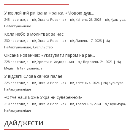
У ювілейний рік Івана Франка. «Мовою душ...
245 переглядів
|
від
Оксана Ровенчак
|
від Квітень 26, 2026
|
від
Культура
,
Найактуальніше
Коли небо в молитвах за нас
230 переглядів
|
від
Оксана Ровенчак
|
від Липень 17, 2023
|
від
Найактуальніше
,
Суспільство
Оксана Ровенчак: «Указувати пером на ран...
228 переглядів
|
від
Христина Федоришин
|
від Березень 24, 2021
|
від
Медіа
,
Найактуальніше
У відсвіті Слова свічка палає
225 переглядів
|
від
Оксана Ровенчак
|
від Квітень 4, 2024
|
від
Культура
,
Найактуальніше
«Отче наш! Боже України суверенної!»
210 переглядів
|
від
Оксана Ровенчак
|
від Травень 5, 2024
|
від
Культура
,
Найактуальніше
ДАЙДЖЕСТИ