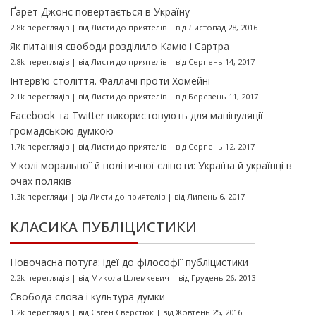
Ґарет Джонс повертається в Україну
2.8k переглядів
|
від
Листи до приятелів
|
від Листопад 28, 2016
Як питання свободи розділило Камю і Сартра
2.8k переглядів
|
від
Листи до приятелів
|
від Серпень 14, 2017
Інтерв’ю століття. Фаллачі проти Хомейні
2.1k переглядів
|
від
Листи до приятелів
|
від Березень 11, 2017
Facebook та Twitter використовують для маніпуляції
громадською думкою
1.7k переглядів
|
від
Листи до приятелів
|
від Серпень 12, 2017
У колі моральної й політичної сліпоти: Україна й українці в
очах поляків
1.3k перегляди
|
від
Листи до приятелів
|
від Липень 6, 2017
КЛАСИКА ПУБЛІЦИСТИКИ
Новочасна потуга: ідеї до філософії публіцистики
2.2k переглядів
|
від
Микола Шлемкевич
|
від Грудень 26, 2013
Свобода слова і культура думки
1.2k переглядів
|
від
Євген Сверстюк
|
від Жовтень 25, 2016