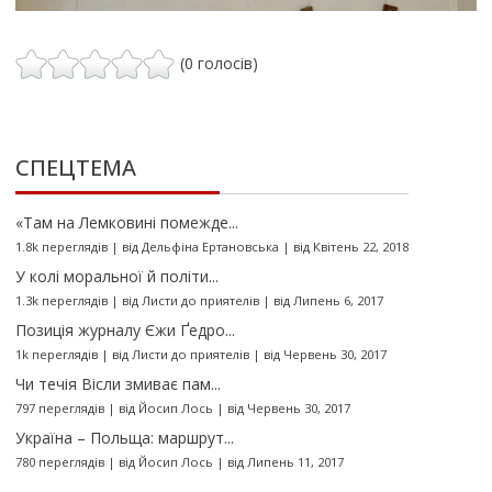
(0 голосів)
СПЕЦТЕМА
«Там на Лемковині помежде...
1.8k переглядів
|
від
Дельфіна Ертановська
|
від Квітень 22, 2018
У колі моральної й політи...
1.3k переглядів
|
від
Листи до приятелів
|
від Липень 6, 2017
Позиція журналу Єжи Ґедро...
1k переглядів
|
від
Листи до приятелів
|
від Червень 30, 2017
Чи течія Вісли змиває пам...
797 переглядів
|
від
Йосип Лось
|
від Червень 30, 2017
Україна – Польща: маршрут...
780 переглядів
|
від
Йосип Лось
|
від Липень 11, 2017