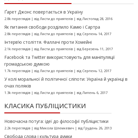
Ґарет Джонс повертається в Україну
2.8k переглядів
|
від
Листи до приятелів
|
від Листопад 28, 2016
Як питання свободи розділило Камю і Сартра
2.8k переглядів
|
від
Листи до приятелів
|
від Серпень 14, 2017
Інтерв’ю століття. Фаллачі проти Хомейні
2.1k переглядів
|
від
Листи до приятелів
|
від Березень 11, 2017
Facebook та Twitter використовують для маніпуляції
громадською думкою
1.7k переглядів
|
від
Листи до приятелів
|
від Серпень 12, 2017
У колі моральної й політичної сліпоти: Україна й українці в
очах поляків
1.3k переглядів
|
від
Листи до приятелів
|
від Липень 6, 2017
КЛАСИКА ПУБЛІЦИСТИКИ
Новочасна потуга: ідеї до філософії публіцистики
2.2k переглядів
|
від
Микола Шлемкевич
|
від Грудень 26, 2013
Свобода слова і культура думки