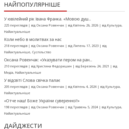
НАЙПОПУЛЯРНІШЕ
У ювілейний рік Івана Франка. «Мовою душ...
225 переглядів
|
від
Оксана Ровенчак
|
від Квітень 26, 2026
|
від
Культура
,
Найактуальніше
Коли небо в молитвах за нас
218 переглядів
|
від
Оксана Ровенчак
|
від Липень 17, 2023
|
від
Найактуальніше
,
Суспільство
Оксана Ровенчак: «Указувати пером на ран...
210 переглядів
|
від
Христина Федоришин
|
від Березень 24, 2021
|
від
Медіа
,
Найактуальніше
У відсвіті Слова свічка палає
205 переглядів
|
від
Оксана Ровенчак
|
від Квітень 4, 2024
|
від
Культура
,
Найактуальніше
«Отче наш! Боже України суверенної!»
198 переглядів
|
від
Оксана Ровенчак
|
від Травень 5, 2024
|
від
Культура
,
Найактуальніше
ДАЙДЖЕСТИ