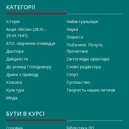
КАТЕГОРІЇ
Історія
Найактуальніше
Акція «Вісла» (28.IV.–
Наука
29.VII.1947)
Планета
АТО: свідчення очевидця
Побачене. Почуте.
Діаспора
Прочитане
Дайджести
Світоглядні орієнтири
До річниці Голодомору
Слово редактора
Думки з приводу
Спорт
Класика
Суспільство
Культура
Творчість наших читачів
Медіа
БУТИ В КУРСІ
Головна
Бібліотека ЛП