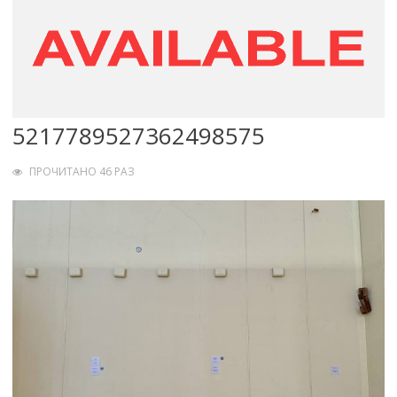
5217789527362498575
ПРОЧИТАНО 46 РАЗ