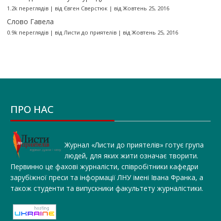
1.2k переглядів
|
від
Євген Сверстюк
|
від Жовтень 25, 2016
Слово Гавела
0.9k переглядів
|
від
Листи до приятелів
|
від Жовтень 25, 2016
ПРО НАС
Журнал «Листи до приятелів» готує група
людей, для яких жити означає творити.
Первинно це фахові журналісти, співробітники кафедри
зарубіжної преси та інформації ЛНУ імені Івана Франка, а
також студенти та випускники факультету журналістики.