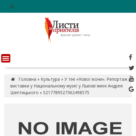
S
k
i
p
t
o
c
o
n
t
e
n
Головна
»
Культура
»
У тіні «Нової ікони». Репортаж з
t
виставки у Національному музеї у Львові імені Андрея
Шептицького
»
5217789527362498575