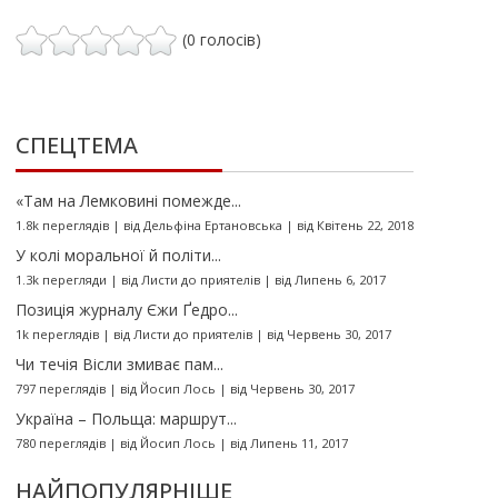
(0 голосів)
СПЕЦТЕМА
«Там на Лемковині помежде...
1.8k переглядів
|
від
Дельфіна Ертановська
|
від Квітень 22, 2018
У колі моральної й політи...
1.3k перегляди
|
від
Листи до приятелів
|
від Липень 6, 2017
Позиція журналу Єжи Ґедро...
1k переглядів
|
від
Листи до приятелів
|
від Червень 30, 2017
Чи течія Вісли змиває пам...
797 переглядів
|
від
Йосип Лось
|
від Червень 30, 2017
Україна – Польща: маршрут...
780 переглядів
|
від
Йосип Лось
|
від Липень 11, 2017
НАЙПОПУЛЯРНІШЕ