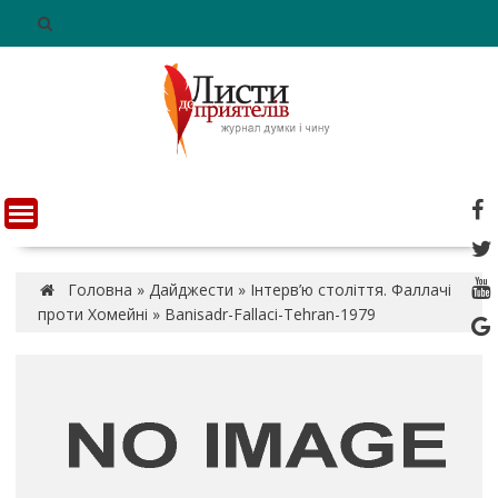
S
k
i
p
t
o
c
o
n
t
e
n
Головна
»
Дайджести
»
Інтерв’ю століття. Фаллачі
t
проти Хомейні
»
Banisadr-Fallaci-Tehran-1979