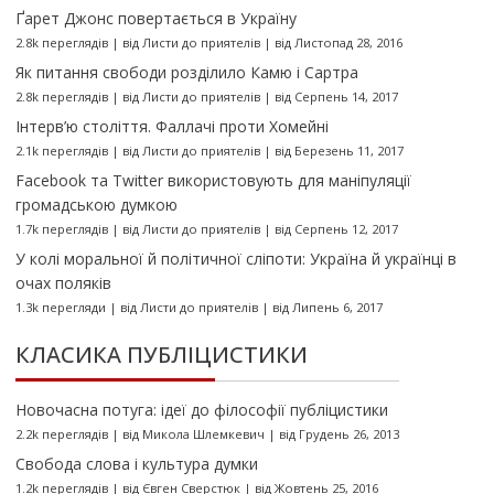
Ґарет Джонс повертається в Україну
2.8k переглядів
|
від
Листи до приятелів
|
від Листопад 28, 2016
Як питання свободи розділило Камю і Сартра
2.8k переглядів
|
від
Листи до приятелів
|
від Серпень 14, 2017
Інтерв’ю століття. Фаллачі проти Хомейні
2.1k переглядів
|
від
Листи до приятелів
|
від Березень 11, 2017
Facebook та Twitter використовують для маніпуляції
громадською думкою
1.7k переглядів
|
від
Листи до приятелів
|
від Серпень 12, 2017
У колі моральної й політичної сліпоти: Україна й українці в
очах поляків
1.3k перегляди
|
від
Листи до приятелів
|
від Липень 6, 2017
КЛАСИКА ПУБЛІЦИСТИКИ
Новочасна потуга: ідеї до філософії публіцистики
2.2k переглядів
|
від
Микола Шлемкевич
|
від Грудень 26, 2013
Свобода слова і культура думки
1.2k переглядів
|
від
Євген Сверстюк
|
від Жовтень 25, 2016