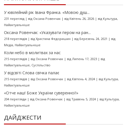
У ювілейний рік Івана Франка. «Мовою душ...
231 перегляд
|
від
Оксана Ровенчак
|
від Квітень 26, 2026
|
від
Культура
,
Найактуальніше
Оксана Ровенчак: «Указувати пером на ран...
218 переглядів
|
від
Христина Федоришин
|
від Березень 24, 2021
|
від
Медіа
,
Найактуальніше
Коли небо в молитвах за нас
215 переглядів
|
від
Оксана Ровенчак
|
від Липень 17, 2023
|
від
Найактуальніше
,
Суспільство
У відсвіті Слова свічка палає
215 переглядів
|
від
Оксана Ровенчак
|
від Квітень 4, 2024
|
від
Культура
,
Найактуальніше
«Отче наш! Боже України суверенної!»
204 перегляди
|
від
Оксана Ровенчак
|
від Травень 5, 2024
|
від
Культура
,
Найактуальніше
ДАЙДЖЕСТИ