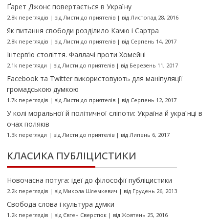
Ґарет Джонс повертається в Україну
2.8k переглядів
|
від
Листи до приятелів
|
від Листопад 28, 2016
Як питання свободи розділило Камю і Сартра
2.8k переглядів
|
від
Листи до приятелів
|
від Серпень 14, 2017
Інтерв’ю століття. Фаллачі проти Хомейні
2.1k перегляди
|
від
Листи до приятелів
|
від Березень 11, 2017
Facebook та Twitter використовують для маніпуляції
громадською думкою
1.7k переглядів
|
від
Листи до приятелів
|
від Серпень 12, 2017
У колі моральної й політичної сліпоти: Україна й українці в
очах поляків
1.3k перегляди
|
від
Листи до приятелів
|
від Липень 6, 2017
КЛАСИКА ПУБЛІЦИСТИКИ
Новочасна потуга: ідеї до філософії публіцистики
2.2k переглядів
|
від
Микола Шлемкевич
|
від Грудень 26, 2013
Свобода слова і культура думки
1.2k переглядів
|
від
Євген Сверстюк
|
від Жовтень 25, 2016