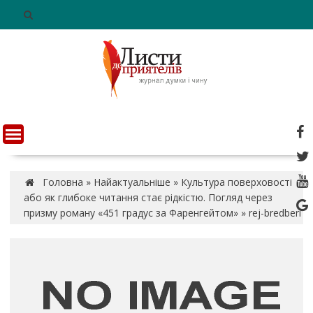
S
k
i
p
t
o
c
o
n
t
e
n
Головна
»
Найактуальніше
»
Культура поверховості
t
або як глибоке читання стає рідкістю. Погляд через
призму роману «451 градус за Фаренгейтом»
»
rej-bredberi