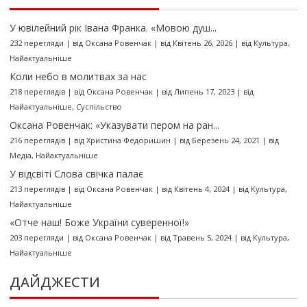
У ювілейний рік Івана Франка. «Мовою душ...
232 перегляди
|
від
Оксана Ровенчак
|
від Квітень 26, 2026
|
від
Культура
,
Найактуальніше
Коли небо в молитвах за нас
218 переглядів
|
від
Оксана Ровенчак
|
від Липень 17, 2023
|
від
Найактуальніше
,
Суспільство
Оксана Ровенчак: «Указувати пером на ран...
216 переглядів
|
від
Христина Федоришин
|
від Березень 24, 2021
|
від
Медіа
,
Найактуальніше
У відсвіті Слова свічка палає
213 переглядів
|
від
Оксана Ровенчак
|
від Квітень 4, 2024
|
від
Культура
,
Найактуальніше
«Отче наш! Боже України суверенної!»
203 перегляди
|
від
Оксана Ровенчак
|
від Травень 5, 2024
|
від
Культура
,
Найактуальніше
ДАЙДЖЕСТИ