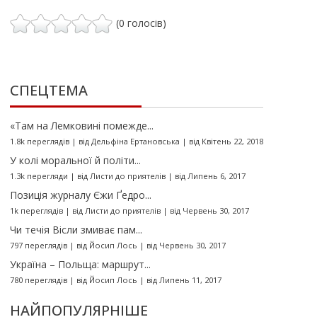
(0 голосів)
СПЕЦТЕМА
«Там на Лемковині помежде...
1.8k переглядів
|
від
Дельфіна Ертановська
|
від Квітень 22, 2018
У колі моральної й політи...
1.3k перегляди
|
від
Листи до приятелів
|
від Липень 6, 2017
Позиція журналу Єжи Ґедро...
1k переглядів
|
від
Листи до приятелів
|
від Червень 30, 2017
Чи течія Вісли змиває пам...
797 переглядів
|
від
Йосип Лось
|
від Червень 30, 2017
Україна – Польща: маршрут...
780 переглядів
|
від
Йосип Лось
|
від Липень 11, 2017
НАЙПОПУЛЯРНІШЕ