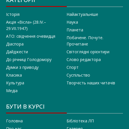
Історія
Найактуальніше
Акція «Вісла» (28.IV.–
Наука
29.VII.1947)
Планета
АТО: свідчення очевидця
Побачене. Почуте.
Діаспора
Прочитане
Дайджести
Світоглядні орієнтири
До річниці Голодомору
Слово редактора
Думки з приводу
Спорт
Класика
Суспільство
Культура
Творчість наших читачів
Медіа
БУТИ В КУРСІ
Головна
Бібліотека ЛП
Про нас
Галерея