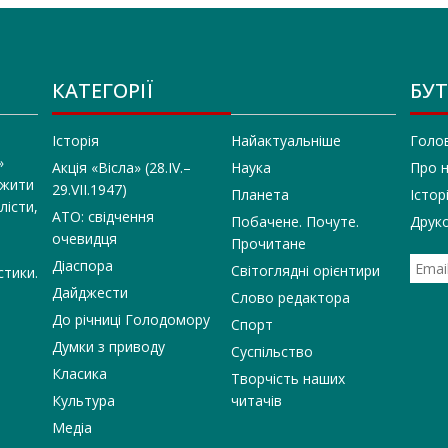
КАТЕГОРІЇ
БУТ
Історія
Найактуальніше
Голо
»
Акція «Вісла» (28.IV.–
Наука
Про 
 жити
29.VII.1947)
Планета
Істор
лісти,
АТО: свідчення
Побачене. Почуте.
Друко
очевидця
Прочитане
Діаспора
Світоглядні орієнтири
стики.
Дайджести
Слово редактора
До річниці Голодомору
Спорт
Думки з приводу
Суспільство
Класика
Творчість наших
Культура
читачів
Медіа