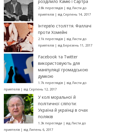
розділило Камю і Сартра
2.8k переглядів
|
від
Листи до
приятелів
|
від Серпень 14, 2017
Інтерв’ю століття. Фаллачі
проти Хомейні
2.1k переглядів
|
від
Листи до
приятелів
|
від Березень 11, 2017
Facebook та Twitter
використовують для
маніпуляції громадською
думкою
1.7k переглядів
|
від
Листи до
приятелів
|
від Серпень 12, 2017
У колі моральної й
політичної сліпоти:
Україна й українці в очах
поляків
1.3k перегляди
|
від
Листи до
приятелів
|
від Липень 6, 2017