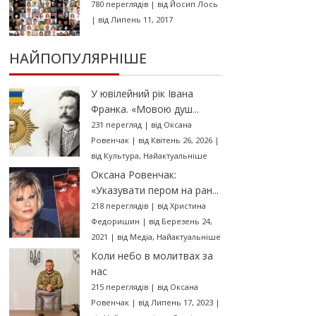
780 переглядів
|
від
Йосип Лось
|
від Липень 11, 2017
НАЙПОПУЛЯРНІШЕ
У ювілейний рік Івана
Франка. «Мовою душ...
231 перегляд
|
від
Оксана
Ровенчак
|
від Квітень 26, 2026
|
від
Культура
,
Найактуальніше
Оксана Ровенчак:
«Указувати пером на ран...
218 переглядів
|
від
Христина
Федоришин
|
від Березень 24,
2021
|
від
Медіа
,
Найактуальніше
Коли небо в молитвах за
нас
215 переглядів
|
від
Оксана
Ровенчак
|
від Липень 17, 2023
|