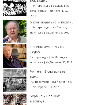
помежде...
1.8k переглядів
|
від
Дельфіна
Ертановська
|
від Квітень 22,
2018
У колі моральної й політи...
1.3k перегляди
|
від
Листи до
приятелів
|
від Липень 6, 2017
Позиція журналу Єжи
Ґедро...
1k переглядів
|
від
Листи до
приятелів
|
від Червень 30, 2017
Чи течія Вісли змиває
пам...
797 переглядів
|
від
Йосип Лось
|
від Червень 30, 2017
Україна – Польща:
маршрут...