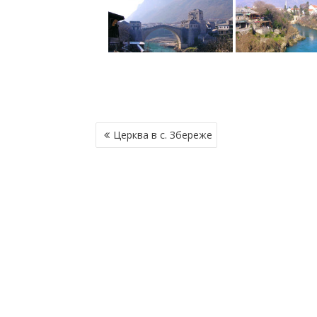
Н
Церква в с. Збереже
А
В
І
Г
А
Ц
І
Я
З
А
П
И