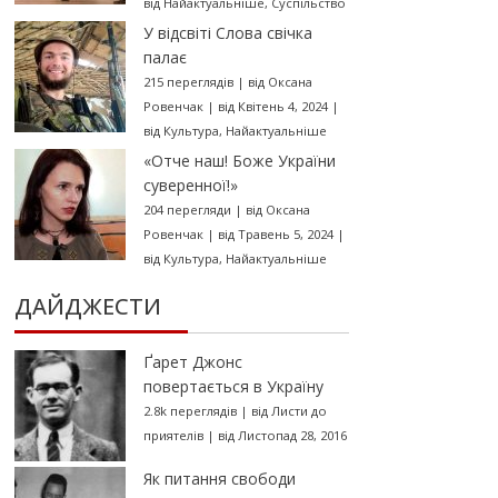
від
Найактуальніше
,
Суспільство
У відсвіті Слова свічка
палає
215 переглядів
|
від
Оксана
Ровенчак
|
від Квітень 4, 2024
|
від
Культура
,
Найактуальніше
«Отче наш! Боже України
суверенної!»
204 перегляди
|
від
Оксана
Ровенчак
|
від Травень 5, 2024
|
від
Культура
,
Найактуальніше
ДАЙДЖЕСТИ
Ґарет Джонс
повертається в Україну
2.8k переглядів
|
від
Листи до
приятелів
|
від Листопад 28, 2016
Як питання свободи