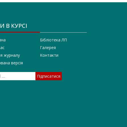
И В КУРСІ
вна
Бібліотека ЛП
нас
Галерея
ія журналу
Контакти
вана версія