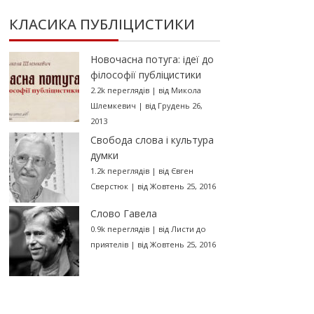
КЛАСИКА ПУБЛІЦИСТИКИ
Новочасна потуга: ідеї до
філософії публіцистики
2.2k переглядів
|
від
Микола
Шлемкевич
|
від Грудень 26,
2013
Свобода слова і культура
думки
1.2k переглядів
|
від
Євген
Сверстюк
|
від Жовтень 25, 2016
Слово Гавела
0.9k переглядів
|
від
Листи до
приятелів
|
від Жовтень 25, 2016