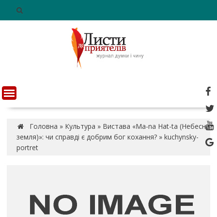
S
k
i
p
t
o
c
o
n
t
e
n
Головна
»
Культура
»
Вистава «Ma-na Hat-ta (Небесна
t
земля)»: чи справді є добрим бог кохання?
»
kuchynsky-
portret