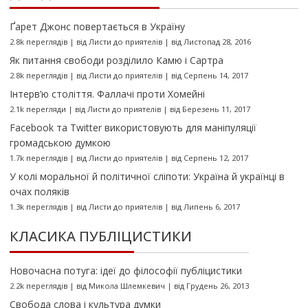
Ґарет Джонс повертається в Україну
2.8k переглядів
|
від
Листи до приятелів
|
від Листопад 28, 2016
Як питання свободи розділило Камю і Сартра
2.8k переглядів
|
від
Листи до приятелів
|
від Серпень 14, 2017
Інтерв’ю століття. Фаллачі проти Хомейні
2.1k перегляди
|
від
Листи до приятелів
|
від Березень 11, 2017
Facebook та Twitter використовують для маніпуляції
громадською думкою
1.7k переглядів
|
від
Листи до приятелів
|
від Серпень 12, 2017
У колі моральної й політичної сліпоти: Україна й українці в
очах поляків
1.3k переглядів
|
від
Листи до приятелів
|
від Липень 6, 2017
КЛАСИКА ПУБЛІЦИСТИКИ
Новочасна потуга: ідеї до філософії публіцистики
2.2k переглядів
|
від
Микола Шлемкевич
|
від Грудень 26, 2013
Свобода слова і культура думки