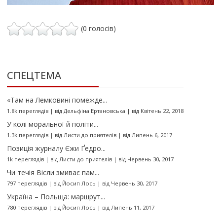
(0 голосів)
СПЕЦТЕМА
«Там на Лемковині помежде...
1.8k переглядів
|
від
Дельфіна Ертановська
|
від Квітень 22, 2018
У колі моральної й політи...
1.3k переглядів
|
від
Листи до приятелів
|
від Липень 6, 2017
Позиція журналу Єжи Ґедро...
1k переглядів
|
від
Листи до приятелів
|
від Червень 30, 2017
Чи течія Вісли змиває пам...
797 переглядів
|
від
Йосип Лось
|
від Червень 30, 2017
Україна – Польща: маршрут...
780 переглядів
|
від
Йосип Лось
|
від Липень 11, 2017