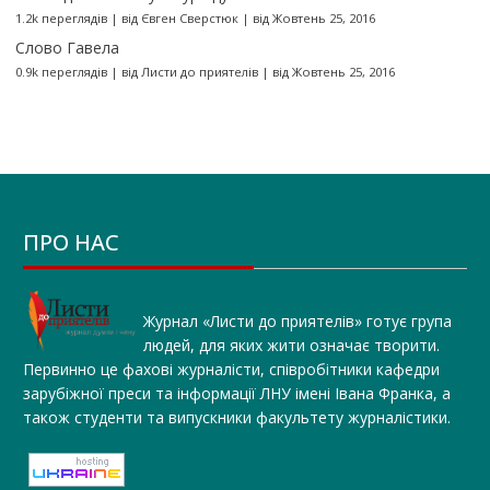
1.2k переглядів
|
від
Євген Сверстюк
|
від Жовтень 25, 2016
Слово Гавела
0.9k переглядів
|
від
Листи до приятелів
|
від Жовтень 25, 2016
ПРО НАС
Журнал «Листи до приятелів» готує група
людей, для яких жити означає творити.
Первинно це фахові журналісти, співробітники кафедри
зарубіжної преси та інформації ЛНУ імені Івана Франка, а
також студенти та випускники факультету журналістики.