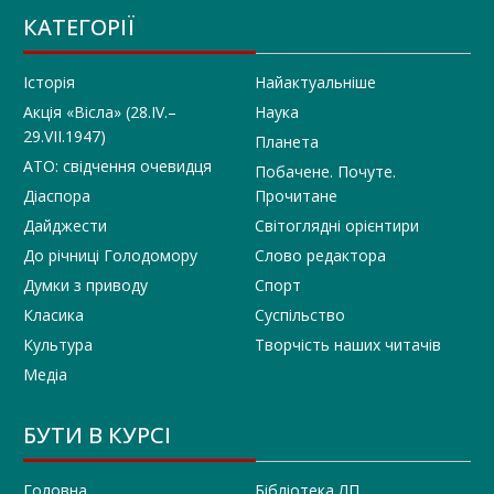
КАТЕГОРІЇ
Історія
Найактуальніше
Акція «Вісла» (28.IV.–
Наука
29.VII.1947)
Планета
АТО: свідчення очевидця
Побачене. Почуте.
Діаспора
Прочитане
Дайджести
Світоглядні орієнтири
До річниці Голодомору
Слово редактора
Думки з приводу
Спорт
Класика
Суспільство
Культура
Творчість наших читачів
Медіа
БУТИ В КУРСІ
Головна
Бібліотека ЛП