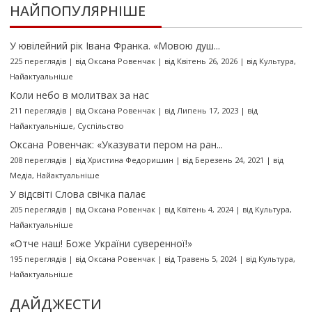
НАЙПОПУЛЯРНІШЕ
У ювілейний рік Івана Франка. «Мовою душ...
225 переглядів
|
від
Оксана Ровенчак
|
від Квітень 26, 2026
|
від
Культура
,
Найактуальніше
Коли небо в молитвах за нас
211 переглядів
|
від
Оксана Ровенчак
|
від Липень 17, 2023
|
від
Найактуальніше
,
Суспільство
Оксана Ровенчак: «Указувати пером на ран...
208 переглядів
|
від
Христина Федоришин
|
від Березень 24, 2021
|
від
Медіа
,
Найактуальніше
У відсвіті Слова свічка палає
205 переглядів
|
від
Оксана Ровенчак
|
від Квітень 4, 2024
|
від
Культура
,
Найактуальніше
«Отче наш! Боже України суверенної!»
195 переглядів
|
від
Оксана Ровенчак
|
від Травень 5, 2024
|
від
Культура
,
Найактуальніше
ДАЙДЖЕСТИ