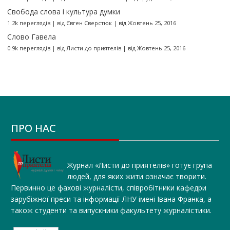
Свобода слова і культура думки
1.2k переглядів
|
від
Євген Сверстюк
|
від Жовтень 25, 2016
Слово Гавела
0.9k переглядів
|
від
Листи до приятелів
|
від Жовтень 25, 2016
ПРО НАС
Журнал «Листи до приятелів» готує група
людей, для яких жити означає творити.
Первинно це фахові журналісти, співробітники кафедри
зарубіжної преси та інформації ЛНУ імені Івана Франка, а
також студенти та випускники факультету журналістики.