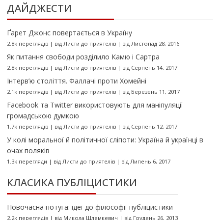
ДАЙДЖЕСТИ
Ґарет Джонс повертається в Україну
2.8k переглядів
|
від
Листи до приятелів
|
від Листопад 28, 2016
Як питання свободи розділило Камю і Сартра
2.8k переглядів
|
від
Листи до приятелів
|
від Серпень 14, 2017
Інтерв’ю століття. Фаллачі проти Хомейні
2.1k переглядів
|
від
Листи до приятелів
|
від Березень 11, 2017
Facebook та Twitter використовують для маніпуляції
громадською думкою
1.7k переглядів
|
від
Листи до приятелів
|
від Серпень 12, 2017
У колі моральної й політичної сліпоти: Україна й українці в
очах поляків
1.3k перегляди
|
від
Листи до приятелів
|
від Липень 6, 2017
КЛАСИКА ПУБЛІЦИСТИКИ
Новочасна потуга: ідеї до філософії публіцистики
2.2k переглядів
|
від
Микола Шлемкевич
|
від Грудень 26, 2013