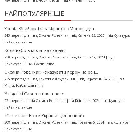
780 переглядів
|
від
Йосип Лось
|
від Липень 11, 2017
НАЙПОПУЛЯРНІШЕ
У ювілейний рік Івана Франка. «Мовою душ...
245 переглядів
|
від
Оксана Ровенчак
|
від Квітень 26, 2026
|
від
Культура
,
Найактуальніше
Коли небо в молитвах за нас
230 переглядів
|
від
Оксана Ровенчак
|
від Липень 17, 2023
|
від
Найактуальніше
,
Суспільство
Оксана Ровенчак: «Указувати пером на ран...
225 переглядів
|
від
Христина Федоришин
|
від Березень 24, 2021
|
від
Медіа
,
Найактуальніше
У відсвіті Слова свічка палає
221 перегляд
|
від
Оксана Ровенчак
|
від Квітень 4, 2024
|
від
Культура
,
Найактуальніше
«Отче наш! Боже України суверенної!»
208 переглядів
|
від
Оксана Ровенчак
|
від Травень 5, 2024
|
від
Культура
,
Найактуальніше