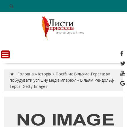
S
k
i
p
t
o
c
o
n
t
e
n
Головна
»
Історія
»
Посібник Вільяма Герста: як
t
побудувати успішну медіаімперію?
»
Вільям Рендольф
Герст. Getty Images