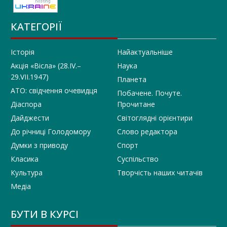
КАТЕГОРІЇ
Історія
Найактуальніше
Акція «Вісла» (28.IV.–
Наука
29.VII.1947)
Планета
АТО: свідчення очевидця
Побачене. Почуте.
Діаспора
Прочитане
Дайджести
Світоглядні орієнтири
До річниці Голодомору
Слово редактора
Думки з приводу
Спорт
Класика
Суспільство
Культура
Творчість наших читачів
Медіа
БУТИ В КУРСІ