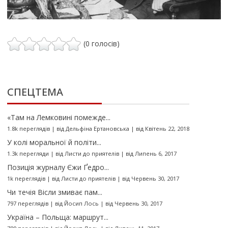
(0 голосів)
СПЕЦТЕМА
«Там на Лемковині помежде...
1.8k переглядів
|
від
Дельфіна Ертановська
|
від Квітень 22, 2018
У колі моральної й політи...
1.3k перегляди
|
від
Листи до приятелів
|
від Липень 6, 2017
Позиція журналу Єжи Ґедро...
1k переглядів
|
від
Листи до приятелів
|
від Червень 30, 2017
Чи течія Вісли змиває пам...
797 переглядів
|
від
Йосип Лось
|
від Червень 30, 2017
Україна – Польща: маршрут...