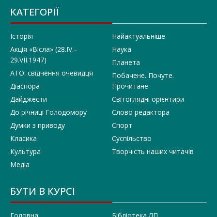
КАТЕГОРІЇ
Історія
Найактуальніше
Акція «Вісла» (28.IV.–
Наука
29.VII.1947)
Планета
АТО: свідчення очевидця
Побачене. Почуте.
Діаспора
Прочитане
Дайджести
Світоглядні орієнтири
До річниці Голодомору
Слово редактора
Думки з приводу
Спорт
Класика
Суспільство
Культура
Творчість наших читачів
Медіа
БУТИ В КУРСІ
Головна
Бібліотека ЛП