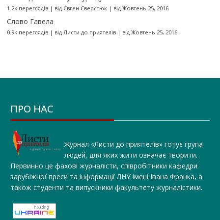
1.2k переглядів
|
від
Євген Сверстюк
|
від Жовтень 25, 2016
Слово Гавела
0.9k переглядів
|
від
Листи до приятелів
|
від Жовтень 25, 2016
ПРО НАС
Журнал «Листи до приятелів» готує група
людей, для яких жити означає творити.
Первинно це фахові журналісти, співробітники кафедри
зарубіжної преси та інформації ЛНУ імені Івана Франка, а
також студенти та випускники факультету журналістики.