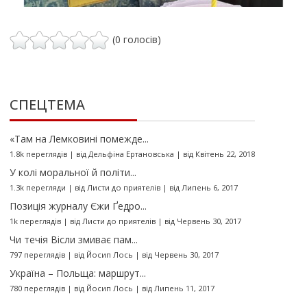
(0 голосів)
СПЕЦТЕМА
«Там на Лемковині помежде...
1.8k переглядів
|
від
Дельфіна Ертановська
|
від Квітень 22, 2018
У колі моральної й політи...
1.3k перегляди
|
від
Листи до приятелів
|
від Липень 6, 2017
Позиція журналу Єжи Ґедро...
1k переглядів
|
від
Листи до приятелів
|
від Червень 30, 2017
Чи течія Вісли змиває пам...
797 переглядів
|
від
Йосип Лось
|
від Червень 30, 2017
Україна – Польща: маршрут...
780 переглядів
|
від
Йосип Лось
|
від Липень 11, 2017