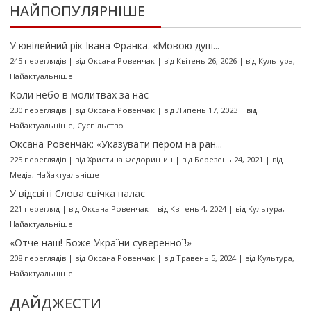
НАЙПОПУЛЯРНІШЕ
У ювілейний рік Івана Франка. «Мовою душ...
245 переглядів
|
від
Оксана Ровенчак
|
від Квітень 26, 2026
|
від
Культура
,
Найактуальніше
Коли небо в молитвах за нас
230 переглядів
|
від
Оксана Ровенчак
|
від Липень 17, 2023
|
від
Найактуальніше
,
Суспільство
Оксана Ровенчак: «Указувати пером на ран...
225 переглядів
|
від
Христина Федоришин
|
від Березень 24, 2021
|
від
Медіа
,
Найактуальніше
У відсвіті Слова свічка палає
221 перегляд
|
від
Оксана Ровенчак
|
від Квітень 4, 2024
|
від
Культура
,
Найактуальніше
«Отче наш! Боже України суверенної!»
208 переглядів
|
від
Оксана Ровенчак
|
від Травень 5, 2024
|
від
Культура
,
Найактуальніше
ДАЙДЖЕСТИ