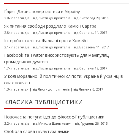
Ґарет Джонс повертається в Україну
2.8k переглядів
|
від
Листи до приятелів
|
від Листопад 28, 2016
Як питання свободи розділило Камю і Сартра
2.8k переглядів
|
від
Листи до приятелів
|
від Серпень 14, 2017
Інтерв’ю століття. Фаллачі проти Хомейні
2.1k переглядів
|
від
Листи до приятелів
|
від Березень 11, 2017
Facebook та Twitter використовують для маніпуляції
громадською думкою
1.7k переглядів
|
від
Листи до приятелів
|
від Серпень 12, 2017
У колі моральної й політичної сліпоти: Україна й українці в
очах поляків
1.3k перегляди
|
від
Листи до приятелів
|
від Липень 6, 2017
КЛАСИКА ПУБЛІЦИСТИКИ
Новочасна потуга: ідеї до філософії публіцистики
2.2k переглядів
|
від
Микола Шлемкевич
|
від Грудень 26, 2013
Свобода слова і культура думки