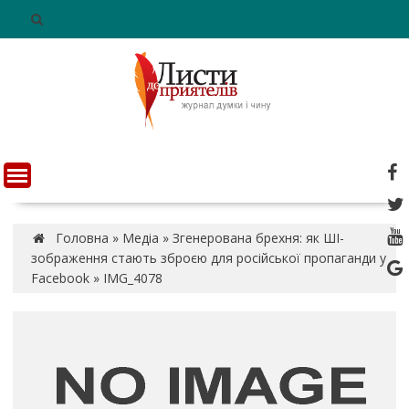
S
k
i
p
t
o
c
o
n
t
e
n
Головна
»
Медіа
»
Згенерована брехня: як ШІ-
t
зображення стають зброєю для російської пропаганди у
Facebook
»
IMG_4078