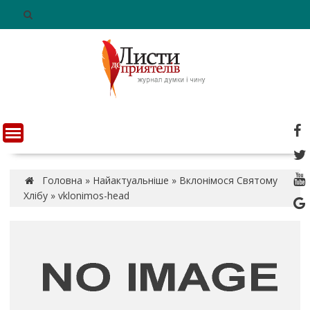
S
k
i
p
t
o
c
o
n
t
e
n
Головна
»
Найактуальніше
»
Вклонімося Святому
t
Хлібу
»
vklonimos-head