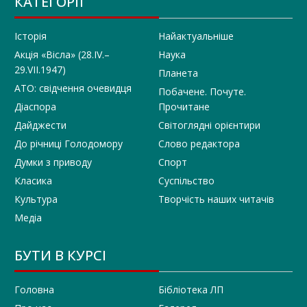
КАТЕГОРІЇ
Історія
Найактуальніше
Акція «Вісла» (28.IV.–
Наука
29.VII.1947)
Планета
АТО: свідчення очевидця
Побачене. Почуте.
Діаспора
Прочитане
Дайджести
Світоглядні орієнтири
До річниці Голодомору
Слово редактора
Думки з приводу
Спорт
Класика
Суспільство
Культура
Творчість наших читачів
Медіа
БУТИ В КУРСІ
Головна
Бібліотека ЛП