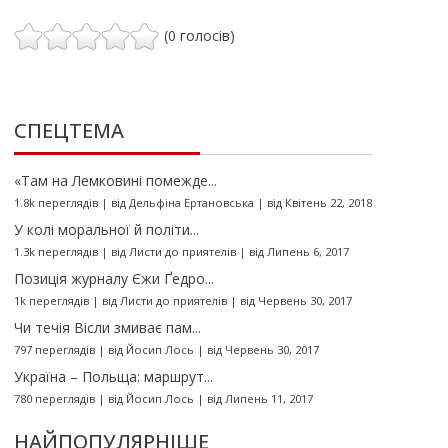
(0 голосів)
СПЕЦТЕМА
«Там на Лемковині помежде...
1.8k переглядів
|
від
Дельфіна Ертановська
|
від Квітень 22, 2018
У колі моральної й політи...
1.3k переглядів
|
від
Листи до приятелів
|
від Липень 6, 2017
Позиція журналу Єжи Ґедро...
1k переглядів
|
від
Листи до приятелів
|
від Червень 30, 2017
Чи течія Вісли змиває пам...
797 переглядів
|
від
Йосип Лось
|
від Червень 30, 2017
Україна – Польща: маршрут...
780 переглядів
|
від
Йосип Лось
|
від Липень 11, 2017
НАЙПОПУЛЯРНІШЕ