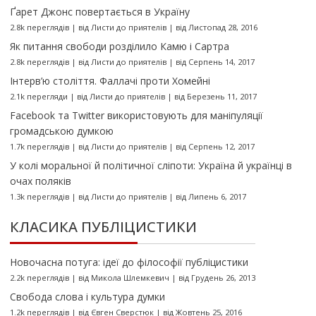
Ґарет Джонс повертається в Україну
2.8k переглядів
|
від
Листи до приятелів
|
від Листопад 28, 2016
Як питання свободи розділило Камю і Сартра
2.8k переглядів
|
від
Листи до приятелів
|
від Серпень 14, 2017
Інтерв’ю століття. Фаллачі проти Хомейні
2.1k перегляди
|
від
Листи до приятелів
|
від Березень 11, 2017
Facebook та Twitter використовують для маніпуляції
громадською думкою
1.7k переглядів
|
від
Листи до приятелів
|
від Серпень 12, 2017
У колі моральної й політичної сліпоти: Україна й українці в
очах поляків
1.3k переглядів
|
від
Листи до приятелів
|
від Липень 6, 2017
КЛАСИКА ПУБЛІЦИСТИКИ
Новочасна потуга: ідеї до філософії публіцистики
2.2k переглядів
|
від
Микола Шлемкевич
|
від Грудень 26, 2013
Свобода слова і культура думки
1.2k переглядів
|
від
Євген Сверстюк
|
від Жовтень 25, 2016