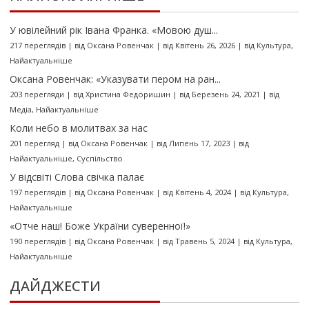
У ювілейний рік Івана Франка. «Мовою душ...
217 переглядів
|
від
Оксана Ровенчак
|
від Квітень 26, 2026
|
від
Культура
,
Найактуальніше
Оксана Ровенчак: «Указувати пером на ран...
203 перегляди
|
від
Христина Федоришин
|
від Березень 24, 2021
|
від
Медіа
,
Найактуальніше
Коли небо в молитвах за нас
201 перегляд
|
від
Оксана Ровенчак
|
від Липень 17, 2023
|
від
Найактуальніше
,
Суспільство
У відсвіті Слова свічка палає
197 переглядів
|
від
Оксана Ровенчак
|
від Квітень 4, 2024
|
від
Культура
,
Найактуальніше
«Отче наш! Боже України суверенної!»
190 переглядів
|
від
Оксана Ровенчак
|
від Травень 5, 2024
|
від
Культура
,
Найактуальніше
ДАЙДЖЕСТИ