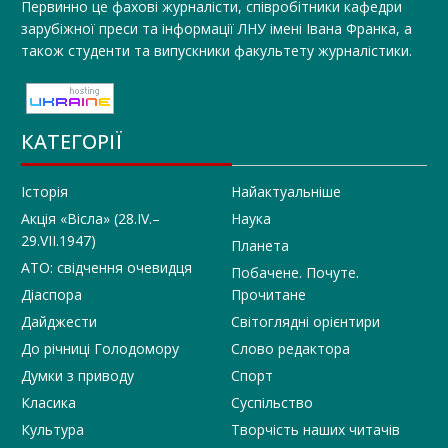
Первинно це фахові журналісти, співробітники кафедри
зарубіжної преси та інформації ЛНУ імені Івана Франка, а
також студенти та випускники факультету журналістики.
КАТЕГОРІЇ
Історія
Найактуальніше
Акція «Вісла» (28.IV.–
Наука
29.VII.1947)
Планета
АТО: свідчення очевидця
Побачене. Почуте.
Діаспора
Прочитане
Дайджести
Світоглядні орієнтири
До річниці Голодомору
Слово редактора
Думки з приводу
Спорт
Класика
Суспільство
Культура
Творчість наших читачів