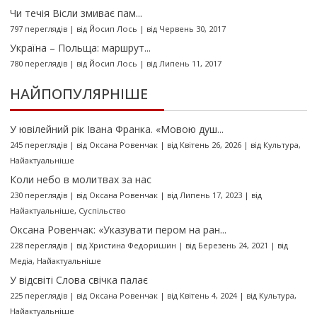
Чи течія Вісли змиває пам...
797 переглядів
|
від
Йосип Лось
|
від Червень 30, 2017
Україна – Польща: маршрут...
780 переглядів
|
від
Йосип Лось
|
від Липень 11, 2017
НАЙПОПУЛЯРНІШЕ
У ювілейний рік Івана Франка. «Мовою душ...
245 переглядів
|
від
Оксана Ровенчак
|
від Квітень 26, 2026
|
від
Культура
,
Найактуальніше
Коли небо в молитвах за нас
230 переглядів
|
від
Оксана Ровенчак
|
від Липень 17, 2023
|
від
Найактуальніше
,
Суспільство
Оксана Ровенчак: «Указувати пером на ран...
228 переглядів
|
від
Христина Федоришин
|
від Березень 24, 2021
|
від
Медіа
,
Найактуальніше
У відсвіті Слова свічка палає
225 переглядів
|
від
Оксана Ровенчак
|
від Квітень 4, 2024
|
від
Культура
,
Найактуальніше