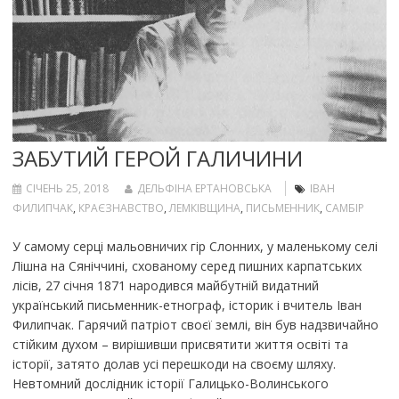
ЗАБУТИЙ ГЕРОЙ ГАЛИЧИНИ
СІЧЕНЬ 25, 2018
ДЕЛЬФІНА ЕРТАНОВСЬКА
ІВАН
ФИЛИПЧАК
,
КРАЄЗНАВСТВО
,
ЛЕМКІВЩИНА
,
ПИСЬМЕННИК
,
САМБІР
У самому серці мальовничих гір Слонних, у маленькому селі
Лішна на Сяніччині, схованому серед пишних карпатських
лісів, 27 січня 1871 народився майбутній видатний
український письменник-етнограф, історик і вчитель Іван
Филипчак. Гарячий патріот своєї землі, він був надзвичайно
стійким духом – вирішивши присвятити життя освіті та
історії, затято долав усі перешкоди на своєму шляху.
Невтомний дослідник історії Галицько-Волинського