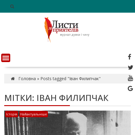
S
k
i
p
t
o
c
o
n
t
e
n
Головна
»
Posts tagged "Іван Филипчак"
t
МІТКИ: ІВАН ФИЛИПЧАК
Історія
Найактуальніше