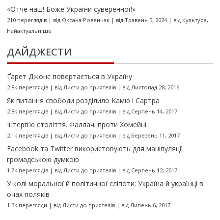
«Отче наш! Боже України суверенної!»
210 переглядів
|
від
Оксана Ровенчак
|
від Травень 5, 2024
|
від
Культура
,
Найактуальніше
ДАЙДЖЕСТИ
Ґарет Джонс повертається в Україну
2.8k переглядів
|
від
Листи до приятелів
|
від Листопад 28, 2016
Як питання свободи розділило Камю і Сартра
2.8k переглядів
|
від
Листи до приятелів
|
від Серпень 14, 2017
Інтерв’ю століття. Фаллачі проти Хомейні
2.1k переглядів
|
від
Листи до приятелів
|
від Березень 11, 2017
Facebook та Twitter використовують для маніпуляції
громадською думкою
1.7k переглядів
|
від
Листи до приятелів
|
від Серпень 12, 2017
У колі моральної й політичної сліпоти: Україна й українці в
очах поляків
1.3k перегляди
|
від
Листи до приятелів
|
від Липень 6, 2017