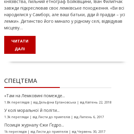
князівства, пильний етнограф Бойківщини, Іван Филипчак
завжди підкреслював своє лемківське походження. «Ви всі
народилися у Самборі, але ваші батьки, діди й прадіди – усі
лемки». Дитинство його минало у рідному селі, відвідував
місцеву…
ЧИТАТИ
ДАЛІ
СПЕЦТЕМА
«Там на Лемковині помежде...
1.8k переглядів
|
від
Дельфіна Ертановська
|
від Квітень 22, 2018
У колі моральної й політи...
1.3k перегляди
|
від
Листи до приятелів
|
від Липень 6, 2017
Позиція журналу Єжи Ґедро...
1k переглядів
|
від
Листи до приятелів
|
від Червень 30, 2017