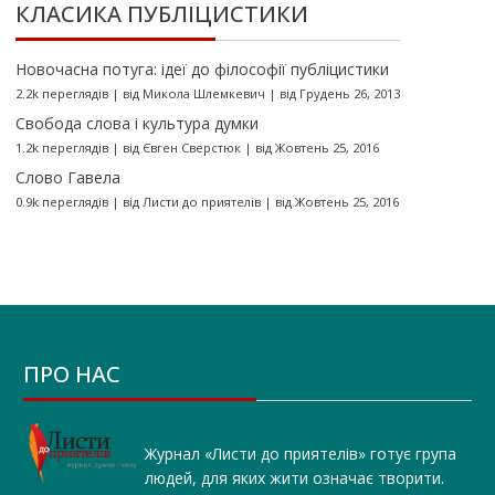
КЛАСИКА ПУБЛІЦИСТИКИ
Новочасна потуга: ідеї до філософії публіцистики
2.2k переглядів
|
від
Микола Шлемкевич
|
від Грудень 26, 2013
Свобода слова і культура думки
1.2k переглядів
|
від
Євген Сверстюк
|
від Жовтень 25, 2016
Слово Гавела
0.9k переглядів
|
від
Листи до приятелів
|
від Жовтень 25, 2016
ПРО НАС
Журнал «Листи до приятелів» готує група
людей, для яких жити означає творити.