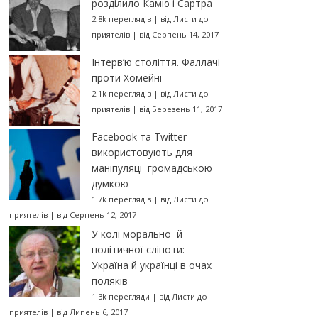
розділило Камю і Сартра
2.8k переглядів
|
від
Листи до
приятелів
|
від Серпень 14, 2017
Інтерв’ю століття. Фаллачі
проти Хомейні
2.1k переглядів
|
від
Листи до
приятелів
|
від Березень 11, 2017
Facebook та Twitter
використовують для
маніпуляції громадською
думкою
1.7k переглядів
|
від
Листи до
приятелів
|
від Серпень 12, 2017
У колі моральної й
політичної сліпоти:
Україна й українці в очах
поляків
1.3k перегляди
|
від
Листи до
приятелів
|
від Липень 6, 2017