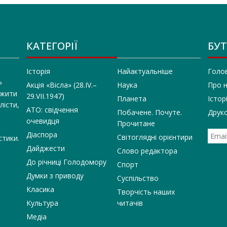
КАТЕГОРІЇ
БУТ
Історія
Найактуальніше
Голо
»
Акція «Вісла» (28.IV.–
Наука
Про 
 жити
29.VII.1947)
Планета
Істор
лісти,
АТО: свідчення
Побачене. Почуте.
Друко
очевидця
Прочитане
Діаспора
Світоглядні орієнтири
стики.
Дайджести
Слово редактора
До річниці Голодомору
Спорт
Думки з приводу
Суспільство
Класика
Творчість наших
Культура
читачів
Медіа