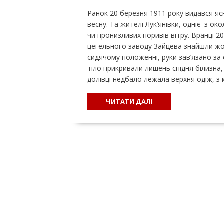
Ранок 20 березня 1911 року видався яс
весну. Та жителі Лук’янівки, однієї з о
чи пронизливих поривів вітру. Вранці 2
цегельного заводу Зайцева знайшли жо
сидячому положенні, руки зав’язано за
тіло прикривали лишень спідня білизна
долівці недбало лежала верхня одіж, з 
ЧИТАТИ ДАЛІ