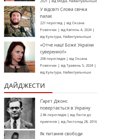
2021
|
від
Медіа
,
Найактуальніше
У відсвіті Слова свічка
палає
221 перегляд
|
від
Оксана
Ровенчак
|
від Квітень 4, 2024
|
від
Культура
,
Найактуальніше
«Отче наш! Боже України
суверенної!»
208 переглядів
|
від
Оксана
Ровенчак
|
від Травень 5, 2024
|
від
Культура
,
Найактуальніше
ДАЙДЖЕСТИ
Ґарет Джонс
повертається в Україну
2.8k переглядів
|
від
Листи до
приятелів
|
від Листопад 28, 2016
Як питання свободи