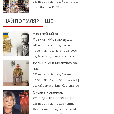
780 переглядів
|
від
Йосип Лось
|
від Липень 11, 2017
НАЙПОПУЛЯРНІШЕ
У ювілейний рік Івана
Франка. «Мовою душ...
245 переглядів
|
від
Оксана
Ровенчак
|
від Квітень 26, 2026
|
від
Культура
,
Найактуальніше
Коли небо в молитвах за
нас
230 переглядів
|
від
Оксана
Ровенчак
|
від Липень 17, 2023
|
від
Найактуальніше
,
Суспільство
Оксана Ровенчак:
«Указувати пером на ран...
225 переглядів
|
від
Христина
Федоришин
|
від Березень 24,