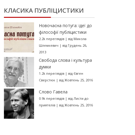
КЛАСИКА ПУБЛІЦИСТИКИ
Новочасна потуга: ідеї до
філософії публіцистики
2.2k переглядів
|
від
Микола
Шлемкевич
|
від Грудень 26,
2013
Свобода слова і культура
думки
1.2k переглядів
|
від
Євген
Сверстюк
|
від Жовтень 25, 2016
Слово Гавела
0.9k переглядів
|
від
Листи до
приятелів
|
від Жовтень 25, 2016