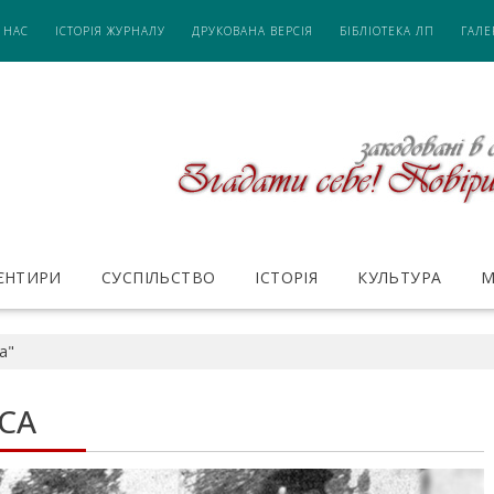
 НАС
ІСТОРІЯ ЖУРНАЛУ
ДРУКОВАНА ВЕРСІЯ
БІБЛІОТЕКА ЛП
ГАЛЕ
ІЄНТИРИ
СУСПІЛЬСТВО
ІСТОРІЯ
КУЛЬТУРА
М
а"
СА