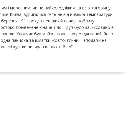
ним і морозним, чи не найхолоднішим за всю тогорічну
колиць Києва, здригались геть не від низької температури
0 березня 1911 року в невеликій печері поблизу
рстоко понівечене юначе тіло. Труп було зафіксовано в
 спиною. Хлопчик був майже повністю роздягнений: його
, одна панчоха та шматки жовтої глини. Неподалік на
кишені куртки визирав клапоть білої…