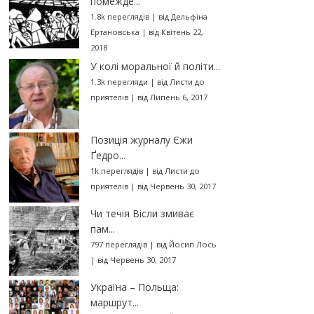
помежде...
1.8k переглядів
|
від
Дельфіна
Ертановська
|
від Квітень 22,
2018
У колі моральної й політи...
1.3k перегляди
|
від
Листи до
приятелів
|
від Липень 6, 2017
Позиція журналу Єжи
Ґедро...
1k переглядів
|
від
Листи до
приятелів
|
від Червень 30, 2017
Чи течія Вісли змиває
пам...
797 переглядів
|
від
Йосип Лось
|
від Червень 30, 2017
Україна – Польща:
маршрут...