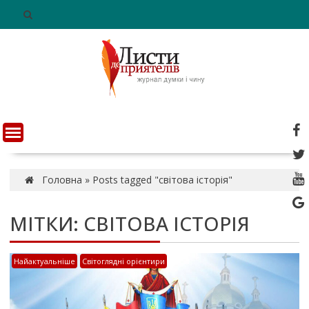
S
k
i
p
t
o
c
o
n
t
e
n
Головна
»
Posts tagged "світова історія"
t
МІТКИ: СВІТОВА ІСТОРІЯ
Найактуальніше
Світоглядні орієнтири