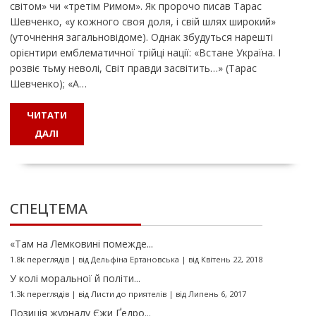
світом» чи «третім Римом». Як пророчо писав Тарас
Шевченко, «у кожного своя доля, і свій шлях широкий»
(уточнення загальновідоме). Однак збудуться нарешті
орієнтири емблематичної трійці нації: «Встане Україна. І
розвіє тьму неволі, Світ правди засвітить…» (Тарас
Шевченко); «А…
ЧИТАТИ
ДАЛІ
СПЕЦТЕМА
«Там на Лемковині помежде...
1.8k переглядів
|
від
Дельфіна Ертановська
|
від Квітень 22, 2018
У колі моральної й політи...
1.3k переглядів
|
від
Листи до приятелів
|
від Липень 6, 2017
Позиція журналу Єжи Ґедро...