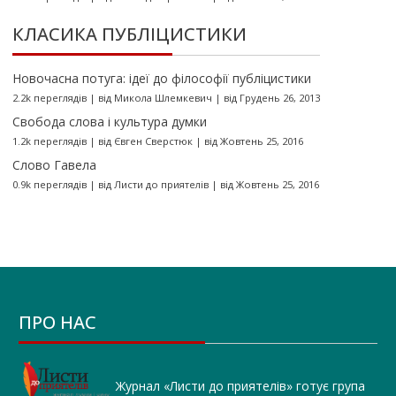
КЛАСИКА ПУБЛІЦИСТИКИ
Новочасна потуга: ідеї до філософії публіцистики
2.2k переглядів
|
від
Микола Шлемкевич
|
від Грудень 26, 2013
Свобода слова і культура думки
1.2k переглядів
|
від
Євген Сверстюк
|
від Жовтень 25, 2016
Слово Гавела
0.9k переглядів
|
від
Листи до приятелів
|
від Жовтень 25, 2016
ПРО НАС
Журнал «Листи до приятелів» готує група