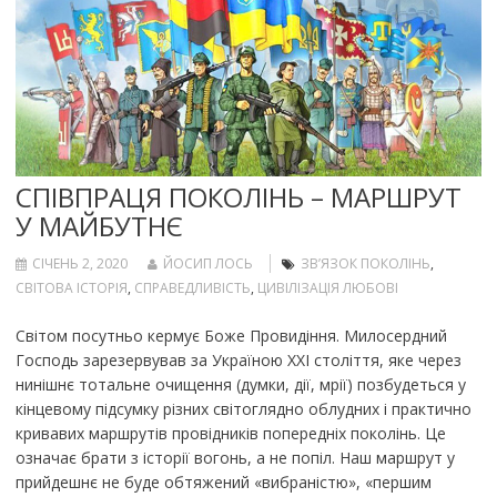
СПІВПРАЦЯ ПОКОЛІНЬ – МАРШРУТ
У МАЙБУТНЄ
СІЧЕНЬ 2, 2020
ЙОСИП ЛОСЬ
ЗВ’ЯЗОК ПОКОЛІНЬ
,
СВІТОВА ІСТОРІЯ
,
СПРАВЕДЛИВІСТЬ
,
ЦИВІЛІЗАЦІЯ ЛЮБОВІ
Світом посутньо кермує Боже Провидіння. Милосердний
Господь зарезервував за Україною ХХI століття, яке через
нинішнє тотальне очищення (думки, дії, мрії) позбудеться у
кінцевому підсумку різних світоглядно облудних і практично
кривавих маршрутів провідників попередніх поколінь. Це
означає брати з історії вогонь, а не попіл. Наш маршрут у
прийдешнє не буде обтяжений «вибраністю», «першим