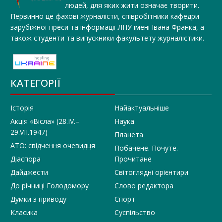
людей, для яких жити означає творити.
Первинно це фахові журналісти, співробітники кафедри
зарубіжної преси та інформації ЛНУ імені Івана Франка, а
також студенти та випускники факультету журналістики.
КАТЕГОРІЇ
Історія
Найактуальніше
Акція «Вісла» (28.IV.–
Наука
29.VII.1947)
Планета
АТО: свідчення очевидця
Побачене. Почуте.
Діаспора
Прочитане
Дайджести
Світоглядні орієнтири
До річниці Голодомору
Слово редактора
Думки з приводу
Спорт
Класика
Суспільство