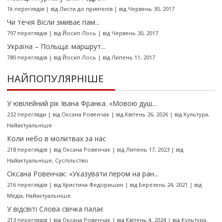
1k переглядів
|
від
Листи до приятелів
|
від Червень 30, 2017
Чи течія Вісли змиває пам...
797 переглядів
|
від
Йосип Лось
|
від Червень 30, 2017
Україна – Польща: маршрут...
780 переглядів
|
від
Йосип Лось
|
від Липень 11, 2017
НАЙПОПУЛЯРНІШЕ
У ювілейний рік Івана Франка. «Мовою душ...
232 перегляди
|
від
Оксана Ровенчак
|
від Квітень 26, 2026
|
від
Культура
,
Найактуальніше
Коли небо в молитвах за нас
218 переглядів
|
від
Оксана Ровенчак
|
від Липень 17, 2023
|
від
Найактуальніше
,
Суспільство
Оксана Ровенчак: «Указувати пером на ран...
216 переглядів
|
від
Христина Федоришин
|
від Березень 24, 2021
|
від
Медіа
,
Найактуальніше
У відсвіті Слова свічка палає
213 переглядів
|
від
Оксана Ровенчак
|
від Квітень 4, 2024
|
від
Культура
,