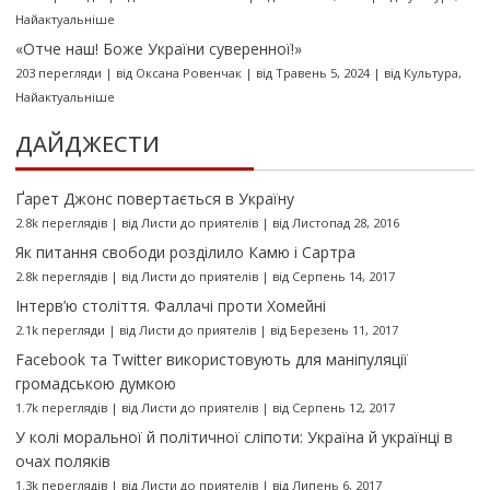
Найактуальніше
«Отче наш! Боже України суверенної!»
203 перегляди
|
від
Оксана Ровенчак
|
від Травень 5, 2024
|
від
Культура
,
Найактуальніше
ДАЙДЖЕСТИ
Ґарет Джонс повертається в Україну
2.8k переглядів
|
від
Листи до приятелів
|
від Листопад 28, 2016
Як питання свободи розділило Камю і Сартра
2.8k переглядів
|
від
Листи до приятелів
|
від Серпень 14, 2017
Інтерв’ю століття. Фаллачі проти Хомейні
2.1k перегляди
|
від
Листи до приятелів
|
від Березень 11, 2017
Facebook та Twitter використовують для маніпуляції
громадською думкою
1.7k переглядів
|
від
Листи до приятелів
|
від Серпень 12, 2017
У колі моральної й політичної сліпоти: Україна й українці в
очах поляків
1.3k переглядів
|
від
Листи до приятелів
|
від Липень 6, 2017