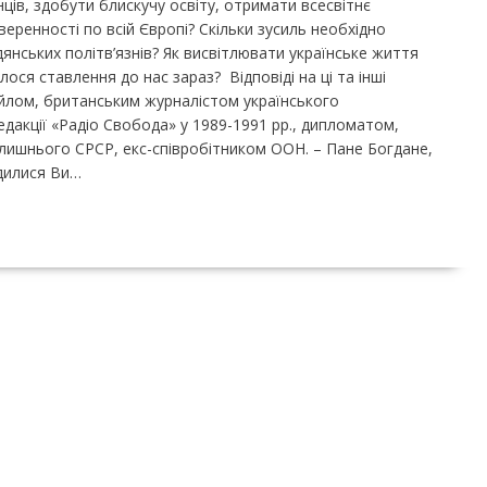
нців, здобути блискучу освіту, отримати всесвітнє
уверенності по всій Європі? Скільки зусиль необхідно
янських політв’язнів? Як висвітлювати українське життя
лося ставлення до нас зараз? Відповіді на ці та інші
айлом, британським журналістом українського
дакції «Радіо Свобода» у 1989-1991 рр., дипломатом,
олишнього СРСР, екс-співробітником ООН. – Пане Богдане,
одилися Ви…