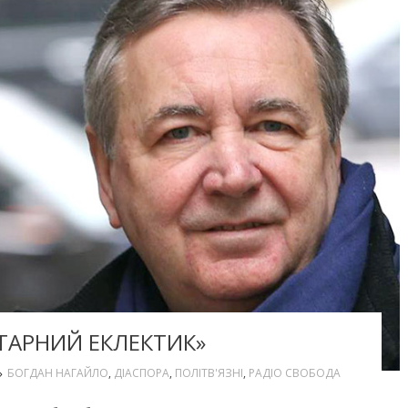
ТАРНИЙ ЕКЛЕКТИК»
БОГДАН НАГАЙЛО
,
ДІАСПОРА
,
ПОЛІТВ'ЯЗНІ
,
РАДІО СВОБОДА