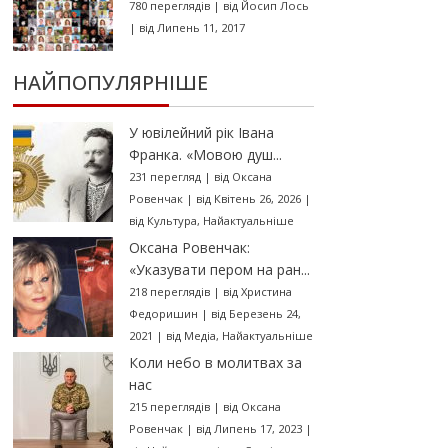
780 переглядів
|
від
Йосип Лось
|
від Липень 11, 2017
НАЙПОПУЛЯРНІШЕ
У ювілейний рік Івана
Франка. «Мовою душ...
231 перегляд
|
від
Оксана
Ровенчак
|
від Квітень 26, 2026
|
від
Культура
,
Найактуальніше
Оксана Ровенчак:
«Указувати пером на ран...
218 переглядів
|
від
Христина
Федоришин
|
від Березень 24,
2021
|
від
Медіа
,
Найактуальніше
Коли небо в молитвах за
нас
215 переглядів
|
від
Оксана
Ровенчак
|
від Липень 17, 2023
|