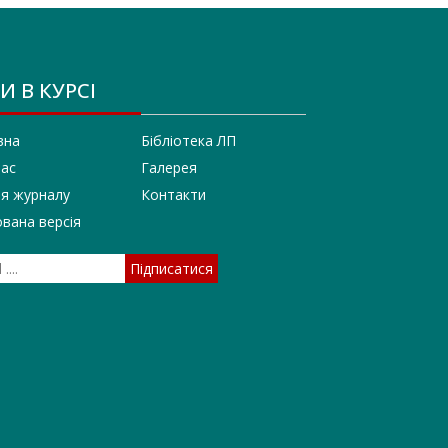
И В КУРСІ
вна
Бібліотека ЛП
нас
Галерея
ія журналу
Контакти
вана версія