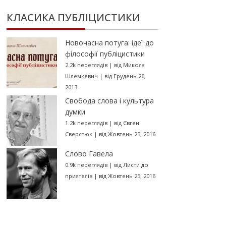
КЛАСИКА ПУБЛІЦИСТИКИ
Новочасна потуга: ідеї до
філософії публіцистики
2.2k переглядів
|
від
Микола
Шлемкевич
|
від Грудень 26,
2013
Свобода слова і культура
думки
1.2k переглядів
|
від
Євген
Сверстюк
|
від Жовтень 25, 2016
Слово Гавела
0.9k переглядів
|
від
Листи до
приятелів
|
від Жовтень 25, 2016