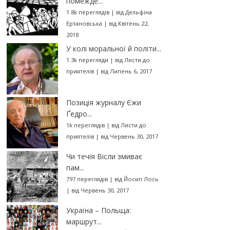
помежде...
1.8k переглядів
|
від
Дельфіна
Ертановська
|
від Квітень 22,
2018
У колі моральної й політи...
1.3k перегляди
|
від
Листи до
приятелів
|
від Липень 6, 2017
Позиція журналу Єжи
Ґедро...
1k переглядів
|
від
Листи до
приятелів
|
від Червень 30, 2017
Чи течія Вісли змиває
пам...
797 переглядів
|
від
Йосип Лось
|
від Червень 30, 2017
Україна – Польща:
маршрут...