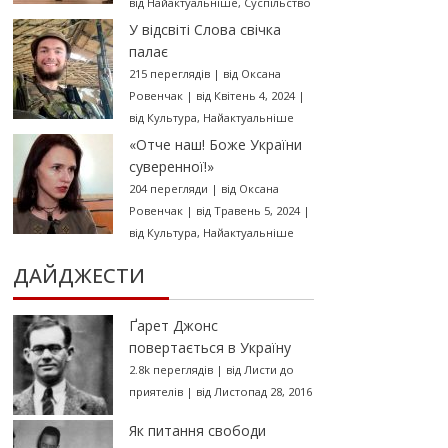
від
Найактуальніше
,
Суспільство
У відсвіті Слова свічка
палає
215 переглядів
|
від
Оксана
Ровенчак
|
від Квітень 4, 2024
|
від
Культура
,
Найактуальніше
«Отче наш! Боже України
суверенної!»
204 перегляди
|
від
Оксана
Ровенчак
|
від Травень 5, 2024
|
від
Культура
,
Найактуальніше
ДАЙДЖЕСТИ
Ґарет Джонс
повертається в Україну
2.8k переглядів
|
від
Листи до
приятелів
|
від Листопад 28, 2016
Як питання свободи