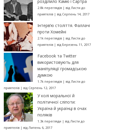
розділило Камю і Сартра
2.8k переглядів
|
від
Листи до
приятелів
|
від Серпень 14, 2017
Інтерв’ю століття. Фаллачі
проти Хомейні
2.1k переглядів
|
від
Листи до
приятелів
|
від Березень 11, 2017
Facebook та Twitter
використовують для
маніпуляції громадською
думкою
1.7k переглядів
|
від
Листи до
приятелів
|
від Серпень 12, 2017
У колі моральної й
політичної сліпоти:
Україна й українці в очах
поляків
1.3k перегляди
|
від
Листи до
приятелів
|
від Липень 6, 2017