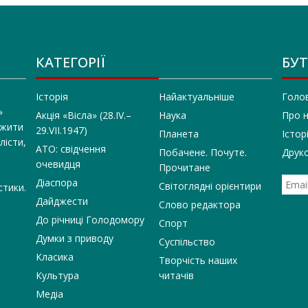
КАТЕГОРІЇ
БУТ
Історія
Найактуальніше
Голо
»
Акція «Вісла» (28.IV.–
Наука
Про 
 жити
29.VII.1947)
Планета
Істор
лісти,
АТО: свідчення
Побачене. Почуте.
Друко
очевидця
Прочитане
Діаспора
Світоглядні орієнтири
стики.
Дайджести
Слово редактора
До річниці Голодомору
Спорт
Думки з приводу
Суспільство
Класика
Творчість наших
Культура
читачів
Медіа