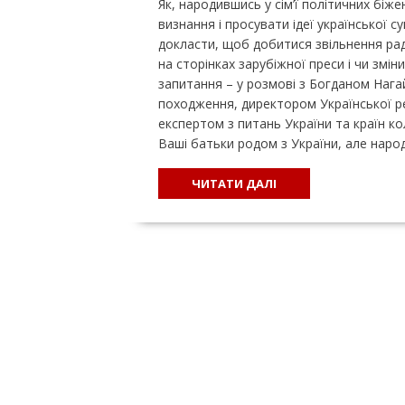
Як, народившись у сім’ї політичних біже
визнання і просувати ідеї української с
докласти, щоб добитися звільнення рад
на сторінках зарубіжної преси і чи зміни
запитання – у розмові з Богданом Наг
походження, директором Української ре
експертом з питань України та країн к
Ваші батьки родом з України, але нар
ЧИТАТИ ДАЛІ