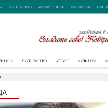
АС
ІСТОРІЯ ЖУРНАЛУ
ДРУКОВАНА ВЕРСІЯ
БІБЛІОТЕКА ЛП
ГАЛЕРЕ
ІЄНТИРИ
СУСПІЛЬСТВО
ІСТОРІЯ
КУЛЬТУРА
М
а"
ДА