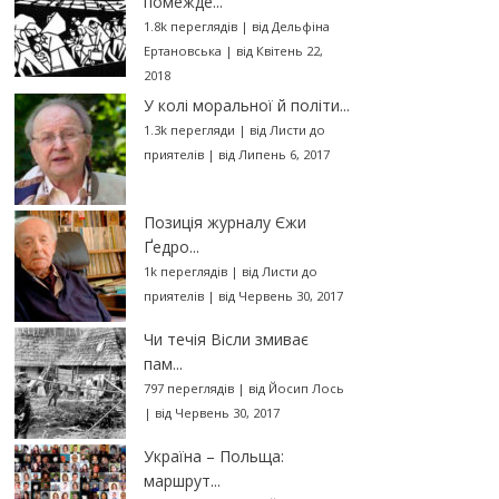
помежде...
1.8k переглядів
|
від
Дельфіна
Ертановська
|
від Квітень 22,
2018
У колі моральної й політи...
1.3k перегляди
|
від
Листи до
приятелів
|
від Липень 6, 2017
Позиція журналу Єжи
Ґедро...
1k переглядів
|
від
Листи до
приятелів
|
від Червень 30, 2017
Чи течія Вісли змиває
пам...
797 переглядів
|
від
Йосип Лось
|
від Червень 30, 2017
Україна – Польща:
маршрут...