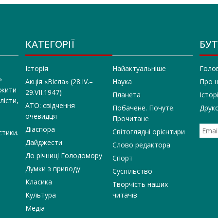
КАТЕГОРІЇ
БУТ
Історія
Найактуальніше
Голо
»
Акція «Вісла» (28.IV.–
Наука
Про 
 жити
29.VII.1947)
Планета
Істор
лісти,
АТО: свідчення
Побачене. Почуте.
Друко
очевидця
Прочитане
Діаспора
Світоглядні орієнтири
стики.
Дайджести
Слово редактора
До річниці Голодомору
Спорт
Думки з приводу
Суспільство
Класика
Творчість наших
Культура
читачів
Медіа