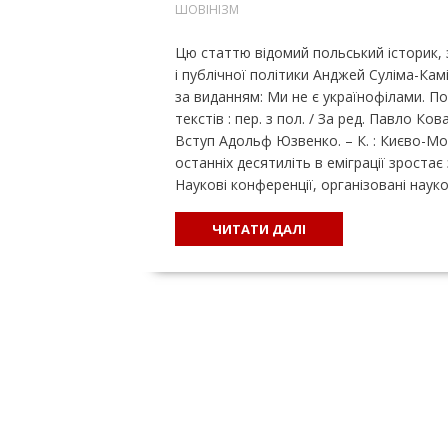
ШОВІНІЗМ
Цю статтю відомий польський історик, 
і публічної політики Анджей Суліма-Камі
за виданням: Ми не є українофілами. Пол
текстів : пер. з пол. / За ред. Павло Ков
Вступ Адольф Юзвенко. – К. : Києво-Мог
останніх десятиліть в еміграції зроста
Наукові конференції, організовані нау
ЧИТАТИ ДАЛІ