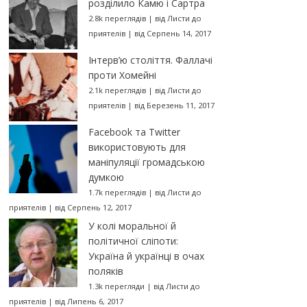
розділило Камю і Сартра
2.8k переглядів
|
від
Листи до
приятелів
|
від Серпень 14, 2017
Інтерв’ю століття. Фаллачі
проти Хомейні
2.1k переглядів
|
від
Листи до
приятелів
|
від Березень 11, 2017
Facebook та Twitter
використовують для
маніпуляції громадською
думкою
1.7k переглядів
|
від
Листи до
приятелів
|
від Серпень 12, 2017
У колі моральної й
політичної сліпоти:
Україна й українці в очах
поляків
1.3k перегляди
|
від
Листи до
приятелів
|
від Липень 6, 2017