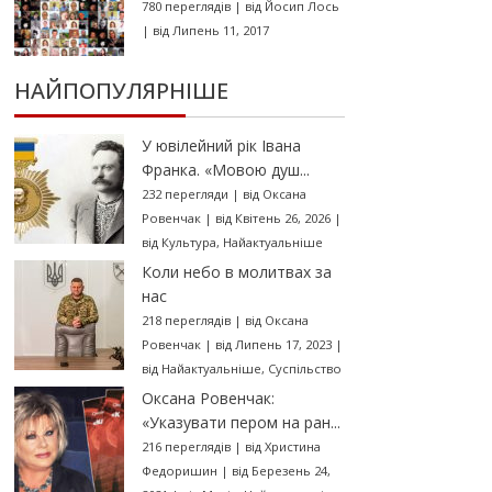
780 переглядів
|
від
Йосип Лось
|
від Липень 11, 2017
НАЙПОПУЛЯРНІШЕ
У ювілейний рік Івана
Франка. «Мовою душ...
232 перегляди
|
від
Оксана
Ровенчак
|
від Квітень 26, 2026
|
від
Культура
,
Найактуальніше
Коли небо в молитвах за
нас
218 переглядів
|
від
Оксана
Ровенчак
|
від Липень 17, 2023
|
від
Найактуальніше
,
Суспільство
Оксана Ровенчак:
«Указувати пером на ран...
216 переглядів
|
від
Христина
Федоришин
|
від Березень 24,