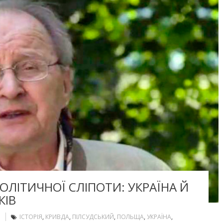
ОЛІТИЧНОЇ СЛІПОТИ: УКРАЇНА Й
КІВ
ІСТОРІЯ
,
КРИВДА
,
ПІЛСУДСЬКИЙ
,
ПОЛЬЩА
,
УКРАЇНА
,