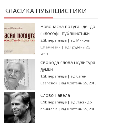
КЛАСИКА ПУБЛІЦИСТИКИ
Новочасна потуга: ідеї до
філософії публіцистики
2.2k переглядів
|
від
Микола
Шлемкевич
|
від Грудень 26,
2013
Свобода слова і культура
думки
1.2k переглядів
|
від
Євген
Сверстюк
|
від Жовтень 25, 2016
Слово Гавела
0.9k переглядів
|
від
Листи до
приятелів
|
від Жовтень 25, 2016