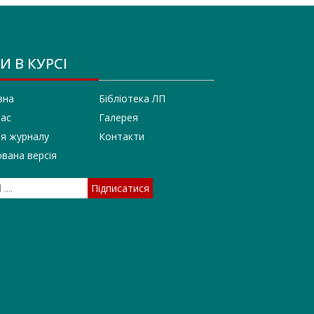
И В КУРСІ
вна
Бібліотека ЛП
нас
Галерея
ія журналу
Контакти
вана версія