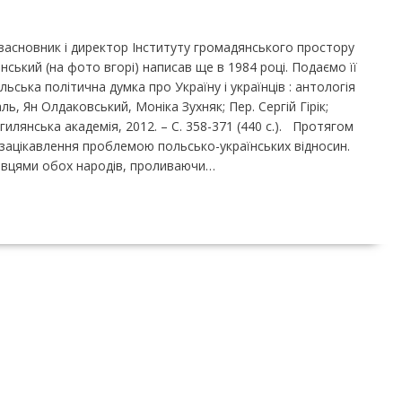
засновник і директор Інституту громадянського простору
нський (на фото вгорі) написав ще в 1984 році. Подаємо її
ьська політична думка про Україну і українців : антологія
аль, Ян Олдаковський, Моніка Зухняк; Пер. Сергій Гірік;
илянська академія, 2012. – С. 358-371 (440 с.). Протягом
є зацікавлення проблемою польсько-українських відносин.
ковцями обох народів, проливаючи…