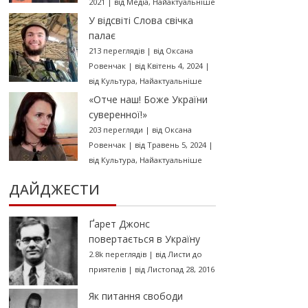
2021
|
від
Медіа
,
Найактуальніше
У відсвіті Слова свічка
палає
213 переглядів
|
від
Оксана
Ровенчак
|
від Квітень 4, 2024
|
від
Культура
,
Найактуальніше
«Отче наш! Боже України
суверенної!»
203 перегляди
|
від
Оксана
Ровенчак
|
від Травень 5, 2024
|
від
Культура
,
Найактуальніше
ДАЙДЖЕСТИ
Ґарет Джонс
повертається в Україну
2.8k переглядів
|
від
Листи до
приятелів
|
від Листопад 28, 2016
Як питання свободи