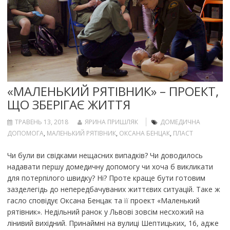
«МАЛЕНЬКИЙ РЯТІВНИК» – ПРОЕКТ,
ЩО ЗБЕРІГАЄ ЖИТТЯ
ТРАВЕНЬ 13, 2018
ЯРИНА ПРИШЛЯК
ДОМЕДИЧНА
ДОПОМОГА
,
МАЛЕНЬКИЙ РЯТІВНИК
,
ОКСАНА БЕНЦАК
,
ПЛАСТ
Чи були ви свідками нещасних випадків? Чи доводилось
надавати першу домедичну допомогу чи хоча б викликати
для потерпілого швидку? Ні? Проте краще бути готовим
зазделегідь до непередбачуваних життєвих ситуацій. Таке ж
гасло сповідує Оксана Бенцак та її проект «Маленький
рятівник». Недільний ранок у Львові зовсім несхожий на
лінивий вихідний. Принаймні на вулиці Шептицьких, 16, адже