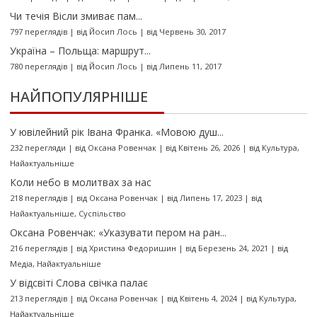
Чи течія Вісли змиває пам...
797 переглядів
|
від
Йосип Лось
|
від Червень 30, 2017
Україна – Польща: маршрут...
780 переглядів
|
від
Йосип Лось
|
від Липень 11, 2017
НАЙПОПУЛЯРНІШЕ
У ювілейний рік Івана Франка. «Мовою душ...
232 перегляди
|
від
Оксана Ровенчак
|
від Квітень 26, 2026
|
від
Культура
,
Найактуальніше
Коли небо в молитвах за нас
218 переглядів
|
від
Оксана Ровенчак
|
від Липень 17, 2023
|
від
Найактуальніше
,
Суспільство
Оксана Ровенчак: «Указувати пером на ран...
216 переглядів
|
від
Христина Федоришин
|
від Березень 24, 2021
|
від
Медіа
,
Найактуальніше
У відсвіті Слова свічка палає
213 переглядів
|
від
Оксана Ровенчак
|
від Квітень 4, 2024
|
від
Культура
,
Найактуальніше