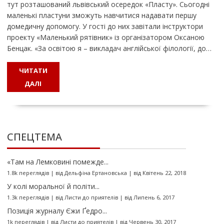
тут розташований львівський осередок «Пласту». Сьогодні
маленькі пластуни зможуть навчитися надавати першу
домедичну допомогу. У гості до них завітали інструктори
проекту «Маленький рятівник» із організатором Оксаною
Бенцак. «За освітою я – викладач англійської філології, до…
ЧИТАТИ
ДАЛІ
СПЕЦТЕМА
«Там на Лемковині помежде...
1.8k переглядів
|
від
Дельфіна Ертановська
|
від Квітень 22, 2018
У колі моральної й політи...
1.3k переглядів
|
від
Листи до приятелів
|
від Липень 6, 2017
Позиція журналу Єжи Ґедро...
1k переглядів
|
від
Листи до приятелів
|
від Червень 30, 2017