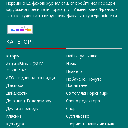
Первинно це фахові журналісти, співробітники кафедри
зарубіжної преси та інформації ЛНУ імені Івана Франка, а
також студенти та випускники факультету журналістики.
КАТЕГОРІЇ
Історія
Найактуальніше
Акція «Вісла» (28.IV.–
Наука
29.VII.1947)
Планета
АТО: свідчення очевидця
Побачене. Почуте.
Діаспора
Прочитане
Дайджести
Світоглядні орієнтири
До річниці Голодомору
Слово редактора
Думки з приводу
Спорт
Класика
Суспільство
Культура
Творчість наших читачів