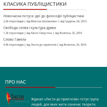
КЛАСИКА ПУБЛІЦИСТИКИ
Новочасна потуга: ідеї до філософії публіцистики
2.2k переглядів
|
від
Микола Шлемкевич
|
від Грудень 26, 2013
Свобода слова і культура думки
1.2k переглядів
|
від
Євген Сверстюк
|
від Жовтень 25, 2016
Слово Гавела
0.9k переглядів
|
від
Листи до приятелів
|
від Жовтень 25, 2016
ПРО НАС
Журнал «Листи до приятелів» готує група
людей, для яких жити означає творити.