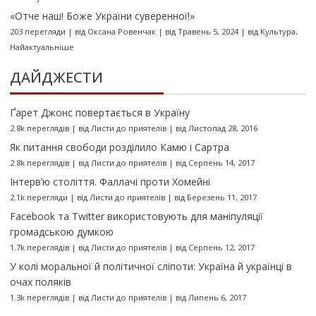
«Отче наш! Боже України суверенної!»
203 перегляди
|
від
Оксана Ровенчак
|
від Травень 5, 2024
|
від
Культура
,
Найактуальніше
ДАЙДЖЕСТИ
Ґарет Джонс повертається в Україну
2.8k переглядів
|
від
Листи до приятелів
|
від Листопад 28, 2016
Як питання свободи розділило Камю і Сартра
2.8k переглядів
|
від
Листи до приятелів
|
від Серпень 14, 2017
Інтерв’ю століття. Фаллачі проти Хомейні
2.1k перегляди
|
від
Листи до приятелів
|
від Березень 11, 2017
Facebook та Twitter використовують для маніпуляції
громадською думкою
1.7k переглядів
|
від
Листи до приятелів
|
від Серпень 12, 2017
У колі моральної й політичної сліпоти: Україна й українці в
очах поляків
1.3k переглядів
|
від
Листи до приятелів
|
від Липень 6, 2017