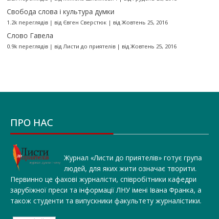
Свобода слова і культура думки
1.2k переглядів
|
від
Євген Сверстюк
|
від Жовтень 25, 2016
Слово Гавела
0.9k переглядів
|
від
Листи до приятелів
|
від Жовтень 25, 2016
ПРО НАС
Журнал «Листи до приятелів» готує група
людей, для яких жити означає творити.
Первинно це фахові журналісти, співробітники кафедри
зарубіжної преси та інформації ЛНУ імені Івана Франка, а
також студенти та випускники факультету журналістики.