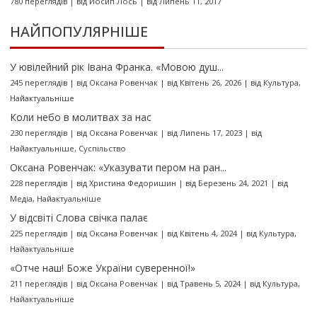
780 переглядів
|
від
Йосип Лось
|
від Липень 11, 2017
НАЙПОПУЛЯРНІШЕ
У ювілейний рік Івана Франка. «Мовою душ...
245 переглядів
|
від
Оксана Ровенчак
|
від Квітень 26, 2026
|
від
Культура
,
Найактуальніше
Коли небо в молитвах за нас
230 переглядів
|
від
Оксана Ровенчак
|
від Липень 17, 2023
|
від
Найактуальніше
,
Суспільство
Оксана Ровенчак: «Указувати пером на ран...
228 переглядів
|
від
Христина Федоришин
|
від Березень 24, 2021
|
від
Медіа
,
Найактуальніше
У відсвіті Слова свічка палає
225 переглядів
|
від
Оксана Ровенчак
|
від Квітень 4, 2024
|
від
Культура
,
Найактуальніше
«Отче наш! Боже України суверенної!»
211 переглядів
|
від
Оксана Ровенчак
|
від Травень 5, 2024
|
від
Культура
,
Найактуальніше