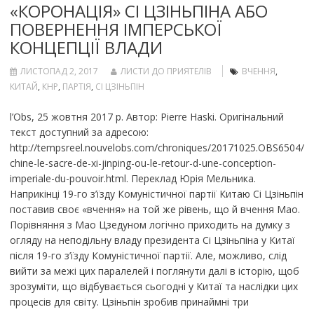
«КОРОНАЦІЯ» СІ ЦЗІНЬПІНА АБО
ПОВЕРНЕННЯ ІМПЕРСЬКОЇ
КОНЦЕПЦІЇ ВЛАДИ
ЛИСТОПАД 2, 2017
ЛИСТИ ДО ПРИЯТЕЛІВ
ВЧЕННЯ
,
КИТАЙ
,
КНР
,
ПАРТІЯ
,
СІ ЦЗІНЬПІН
l’Obs, 25 жовтня 2017 р. Автор: Pierre Haski. Оригінальний
текст доступний за адресою:
http://tempsreel.nouvelobs.com/chroniques/20171025.OBS6504/
chine-le-sacre-de-xi-jinping-ou-le-retour-d-une-conception-
imperiale-du-pouvoir.html. Переклад Юрія Мельника.
Наприкінці 19-го з’їзду Комуністичної партії Китаю Сі Цзіньпін
поставив своє «вчення» на той же рівень, що й вчення Мао.
Порівняння з Мао Цзедуном логічно приходить на думку з
огляду на неподільну владу президента Сі Цзіньпіна у Китаї
після 19-го з’їзду Комуністичної партії. Але, можливо, слід
вийти за межі цих паралелей і поглянути далі в історію, щоб
зрозуміти, що відбувається сьогодні у Китаї та наслідки цих
процесів для світу. Цзіньпін зробив принаймні три