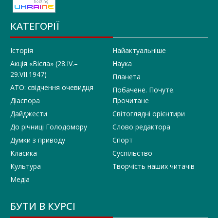
КАТЕГОРІЇ
Історія
Найактуальніше
Акція «Вісла» (28.IV.–
Наука
29.VII.1947)
Планета
АТО: свідчення очевидця
Побачене. Почуте.
Діаспора
Прочитане
Дайджести
Світоглядні орієнтири
До річниці Голодомору
Слово редактора
Думки з приводу
Спорт
Класика
Суспільство
Культура
Творчість наших читачів
Медіа
БУТИ В КУРСІ