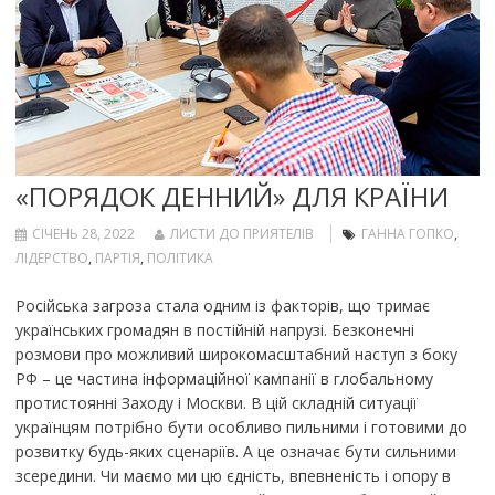
«ПОРЯДОК ДЕННИЙ» ДЛЯ КРАЇНИ
СІЧЕНЬ 28, 2022
ЛИСТИ ДО ПРИЯТЕЛІВ
ГАННА ГОПКО
,
ЛІДЕРСТВО
,
ПАРТІЯ
,
ПОЛІТИКА
Російська загроза стала одним із факторів, що тримає
українських громадян в постійній напрузі. Безконечні
розмови про можливий широкомасштабний наступ з боку
РФ – це частина інформаційної кампанії в глобальному
протистоянні Заходу і Москви. В цій складній ситуації
українцям потрібно бути особливо пильними і готовими до
розвитку будь-яких сценаріїв. А це означає бути сильними
зсередини. Чи маємо ми цю єдність, впевненість і опору в