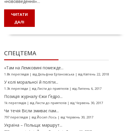
«нововведення»…
ЧИТАТИ
ДАЛІ
СПЕЦТЕМА
«Там на Лемковині помежде...
1.8k переглядів
|
від
Дельфіна Ертановська
|
від Квітень 22, 2018
У колі моральної й політи...
1.3k перегляди
|
від
Листи до приятелів
|
від Липень 6, 2017
Позиція журналу Єжи Ґедро...
1k переглядів
|
від
Листи до приятелів
|
від Червень 30, 2017
Чи течія Вісли змиває пам...
797 переглядів
|
від
Йосип Лось
|
від Червень 30, 2017
Україна – Польща: маршрут...