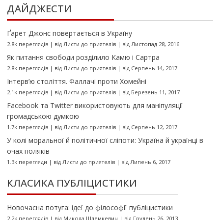
ДАЙДЖЕСТИ
Ґарет Джонс повертається в Україну
2.8k переглядів
|
від
Листи до приятелів
|
від Листопад 28, 2016
Як питання свободи розділило Камю і Сартра
2.8k переглядів
|
від
Листи до приятелів
|
від Серпень 14, 2017
Інтерв’ю століття. Фаллачі проти Хомейні
2.1k переглядів
|
від
Листи до приятелів
|
від Березень 11, 2017
Facebook та Twitter використовують для маніпуляції
громадською думкою
1.7k переглядів
|
від
Листи до приятелів
|
від Серпень 12, 2017
У колі моральної й політичної сліпоти: Україна й українці в
очах поляків
1.3k перегляди
|
від
Листи до приятелів
|
від Липень 6, 2017
КЛАСИКА ПУБЛІЦИСТИКИ
Новочасна потуга: ідеї до філософії публіцистики
2.2k переглядів
|
від
Микола Шлемкевич
|
від Грудень 26, 2013