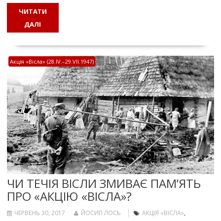
ЧИТАТИ
ДАЛІ
Акція «Вісла» (28.IV.–29.VII.1947)
ЧИ ТЕЧІЯ ВІСЛИ ЗМИВАЄ ПАМ’ЯТЬ
ПРО «АКЦІЮ «ВІСЛА»?
ЧЕРВЕНЬ 30, 2017
ЙОСИП ЛОСЬ
АКЦІЯ «ВІСЛА»
,