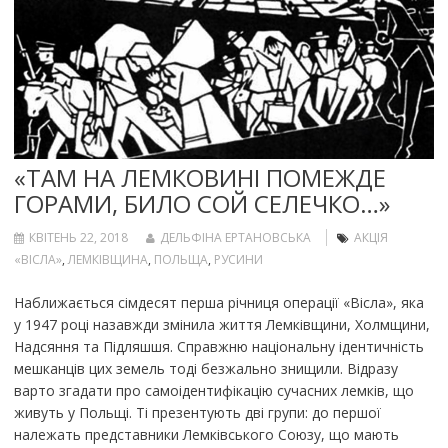
«ТАМ НА ЛЕМКОВИНІ ПОМЕЖДЕ
ГОРАМИ, БИЛО СОЙ СЕЛЕЧКО…»
КВІТЕНЬ 22, 2018
ДЕЛЬФІНА ЕРТАНОВСЬКА
АКЦІЯ
«ВІСЛА»
,
ЛЕМКІВЩИНА
,
ПОЛЬЩА
,
РУСИНИ
Наближається сімдесят перша річниця операції «Вісла», яка
у 1947 році назавжди змінила життя Лемківщини, Холмщини,
Надсяння та Підляшшя. Справжню національну ідентичність
мешканців цих земель тоді безжально знищили. Відразу
варто згадати про самоідентифікацію сучасних лемків, що
живуть у Польщі. Ті презентують дві групи: до першої
належать представники Лемківського Союзу, що мають