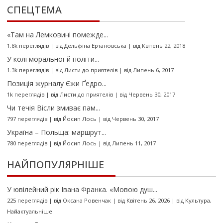
СПЕЦТЕМА
«Там на Лемковині помежде...
1.8k переглядів
|
від
Дельфіна Ертановська
|
від Квітень 22, 2018
У колі моральної й політи...
1.3k переглядів
|
від
Листи до приятелів
|
від Липень 6, 2017
Позиція журналу Єжи Ґедро...
1k переглядів
|
від
Листи до приятелів
|
від Червень 30, 2017
Чи течія Вісли змиває пам...
797 переглядів
|
від
Йосип Лось
|
від Червень 30, 2017
Україна – Польща: маршрут...
780 переглядів
|
від
Йосип Лось
|
від Липень 11, 2017
НАЙПОПУЛЯРНІШЕ
У ювілейний рік Івана Франка. «Мовою душ...
225 переглядів
|
від
Оксана Ровенчак
|
від Квітень 26, 2026
|
від
Культура
,
Найактуальніше