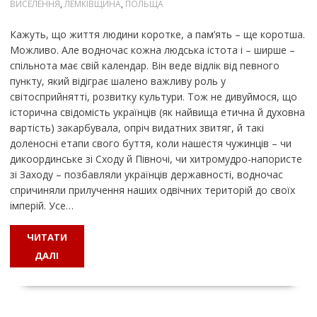
ВИСЕЛЕННЯ
,
ЛЕМКІВЩИНА
,
ПОЛЬЩА
Кажуть, що життя людини коротке, а пам’ять – ще коротша.
Можливо. Але водночас кожна людська істота і – ширше –
спільнота має свій календар. Він веде відлік від певного
пункту, який відіграє шалено важливу роль у
світосприйнятті, розвитку культури. Тож не дивуймося, що
історична свідомість українців (як найвища етична й духовна
вартість) закарбувала, опріч видатних звитяг, й такі
доленосні етапи свого буття, коли нашестя чужинців – чи
дикоординське зі Сходу й Півночі, чи хитромудро-напористе
зі Заходу – позбавляли українців державності, водночас
спричиняли прилучення наших одвічних територій до своїх
імперій. Усе…
ЧИТАТИ
ДАЛІ