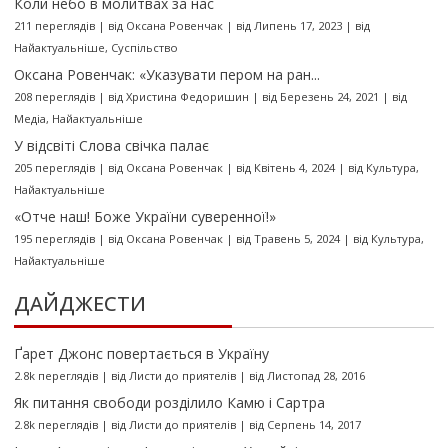
Коли небо в молитвах за нас
211 переглядів
|
від
Оксана Ровенчак
|
від Липень 17, 2023
|
від
Найактуальніше
,
Суспільство
Оксана Ровенчак: «Указувати пером на ран...
208 переглядів
|
від
Христина Федоришин
|
від Березень 24, 2021
|
від
Медіа
,
Найактуальніше
У відсвіті Слова свічка палає
205 переглядів
|
від
Оксана Ровенчак
|
від Квітень 4, 2024
|
від
Культура
,
Найактуальніше
«Отче наш! Боже України суверенної!»
195 переглядів
|
від
Оксана Ровенчак
|
від Травень 5, 2024
|
від
Культура
,
Найактуальніше
ДАЙДЖЕСТИ
Ґарет Джонс повертається в Україну
2.8k переглядів
|
від
Листи до приятелів
|
від Листопад 28, 2016
Як питання свободи розділило Камю і Сартра
2.8k переглядів
|
від
Листи до приятелів
|
від Серпень 14, 2017