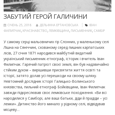
ЗАБУТИЙ ГЕРОЙ ГАЛИЧИНИ
СІЧЕНЬ 25, 2018
ДЕЛЬФІНА ЕРТАНОВСЬКА
ІВАН
ФИЛИПЧАК
,
КРАЄЗНАВСТВО
,
ЛЕМКІВЩИНА
,
ПИСЬМЕННИК
,
САМБІР
У самому серці мальовничих гір Слонних, у маленькому селі
Лішна на Сяніччині, схованому серед пишних карпатських
лісів, 27 січня 1871 народився майбутній видатний
український письменник-етнограф, історик і вчитель Іван
Филипчак. Гарячий патріот своєї землі, він був надзвичайно
стійким духом – вирішивши присвятити життя освіті та
історії, затято долав усі перешкоди на своєму шляху.
Невтомний дослідник історії Галицько-Волинського
князівства, пильний етнограф Бойківщини, Іван Филипчак
завжди підкреслював своє лемківське походження. «Ви всі
народилися у Самборі, але ваші батьки, діди й прадіди – усі
лемки». Дитинство його минало у рідному селі, відвідував
місцеву…