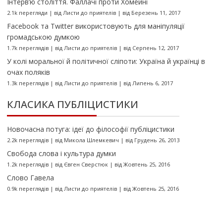
Інтерв’ю століття. Фаллачі проти Хомейні
2.1k перегляди
|
від
Листи до приятелів
|
від Березень 11, 2017
Facebook та Twitter використовують для маніпуляції
громадською думкою
1.7k переглядів
|
від
Листи до приятелів
|
від Серпень 12, 2017
У колі моральної й політичної сліпоти: Україна й українці в
очах поляків
1.3k переглядів
|
від
Листи до приятелів
|
від Липень 6, 2017
КЛАСИКА ПУБЛІЦИСТИКИ
Новочасна потуга: ідеї до філософії публіцистики
2.2k переглядів
|
від
Микола Шлемкевич
|
від Грудень 26, 2013
Свобода слова і культура думки
1.2k переглядів
|
від
Євген Сверстюк
|
від Жовтень 25, 2016
Слово Гавела
0.9k переглядів
|
від
Листи до приятелів
|
від Жовтень 25, 2016