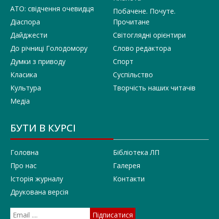
АТО: свідчення очевидця
Побачене. Почуте.
Діаспора
Прочитане
Дайджести
Світоглядні орієнтири
До річниці Голодомору
Слово редактора
Думки з приводу
Спорт
Класика
Суспільство
Культура
Творчість наших читачів
Медіа
БУТИ В КУРСІ
Головна
Бібліотека ЛП
Про нас
Галерея
Історія журналу
Контакти
Друкована версія