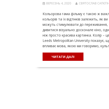
ВЕРЕСЕНЬ 4, 2020
СВЯТОСЛАВ САПЄГІ
Кольорова гама фільму є такою ж важл
кольорів та їх відтінків залежить, як в
можуть стимулювати до переживання, сму
дивитися візуально досконале кіно, од
ніж просто красива картинка. Колір – 
Leeds Metropolitan University показує, 
впливає мова, якою ми говоримо, куль
ЧИТАТИ ДАЛІ