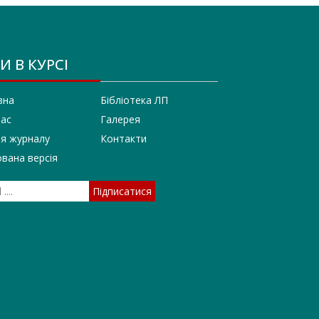
И В КУРСІ
вна
Бібліотека ЛП
нас
Галерея
ія журналу
Контакти
вана версія