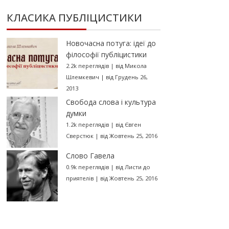
КЛАСИКА ПУБЛІЦИСТИКИ
Новочасна потуга: ідеї до
філософії публіцистики
2.2k переглядів
|
від
Микола
Шлемкевич
|
від Грудень 26,
2013
Свобода слова і культура
думки
1.2k переглядів
|
від
Євген
Сверстюк
|
від Жовтень 25, 2016
Слово Гавела
0.9k переглядів
|
від
Листи до
приятелів
|
від Жовтень 25, 2016