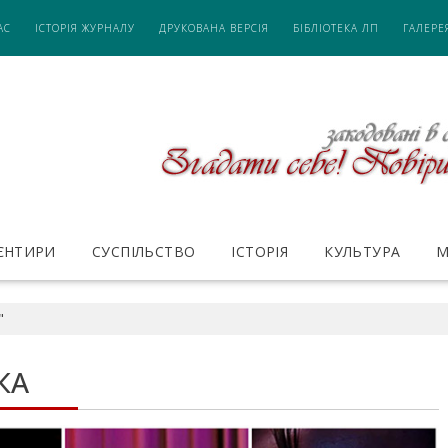
АС
ІСТОРІЯ ЖУРНАЛУ
ДРУКОВАНА ВЕРСІЯ
БІБЛІОТЕКА ЛП
ГАЛЕРЕ
ІЄНТИРИ
СУСПІЛЬСТВО
ІСТОРІЯ
КУЛЬТУРА
М
"
КА