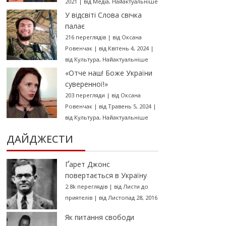
2021
|
від
Медіа
,
Найактуальніше
У відсвіті Слова свічка
палає
216 переглядів
|
від
Оксана
Ровенчак
|
від Квітень 4, 2024
|
від
Культура
,
Найактуальніше
«Отче наш! Боже України
суверенної!»
203 перегляди
|
від
Оксана
Ровенчак
|
від Травень 5, 2024
|
від
Культура
,
Найактуальніше
ДАЙДЖЕСТИ
Ґарет Джонс
повертається в Україну
2.8k переглядів
|
від
Листи до
приятелів
|
від Листопад 28, 2016
Як питання свободи