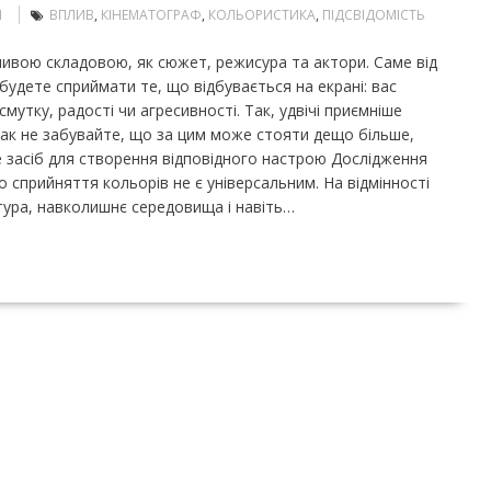
Н
ВПЛИВ
,
КІНЕМАТОГРАФ
,
КОЛЬОРИСТИКА
,
ПІДСВІДОМІСТЬ
ивою складовою, як сюжет, режисура та актори. Саме від
и будете сприймати те, що відбувається на екрані: вас
тку, радості чи агресивності. Так, удвічі приємніше
нак не забувайте, що за цим може стояти дещо більше,
це засіб для створення відповідного настрою Дослідження
що сприйняття кольорів не є універсальним. На відмінності
тура, навколишнє середовища і навіть…