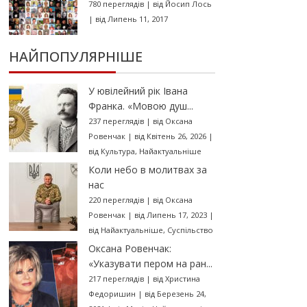
780 переглядів
|
від
Йосип Лось
|
від Липень 11, 2017
НАЙПОПУЛЯРНІШЕ
У ювілейний рік Івана
Франка. «Мовою душ...
237 переглядів
|
від
Оксана
Ровенчак
|
від Квітень 26, 2026
|
від
Культура
,
Найактуальніше
Коли небо в молитвах за
нас
220 переглядів
|
від
Оксана
Ровенчак
|
від Липень 17, 2023
|
від
Найактуальніше
,
Суспільство
Оксана Ровенчак:
«Указувати пером на ран...
217 переглядів
|
від
Христина
Федоришин
|
від Березень 24,