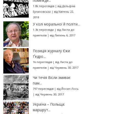
помежде...
1.8k переглядів
|
від
Дельфіна
Ертановська
|
від Квітень 22,
2018
У колі моральної й політи...
1.3k перегляди
|
від
Листи до
приятелів
|
від Липень 6, 2017
Позиція журналу Єжи
Ґедро...
1k переглядів
|
від
Листи до
приятелів
|
від Червень 30, 2017
Чи течія Вісли змиває
пам...
797 переглядів
|
від
Йосип Лось
|
від Червень 30, 2017
Україна – Польща:
маршрут...