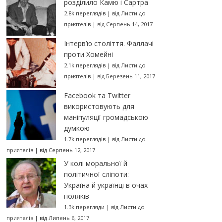
розділило Камю і Сартра
2.8k переглядів
|
від
Листи до
приятелів
|
від Серпень 14, 2017
Інтерв’ю століття. Фаллачі
проти Хомейні
2.1k переглядів
|
від
Листи до
приятелів
|
від Березень 11, 2017
Facebook та Twitter
використовують для
маніпуляції громадською
думкою
1.7k переглядів
|
від
Листи до
приятелів
|
від Серпень 12, 2017
У колі моральної й
політичної сліпоти:
Україна й українці в очах
поляків
1.3k перегляди
|
від
Листи до
приятелів
|
від Липень 6, 2017