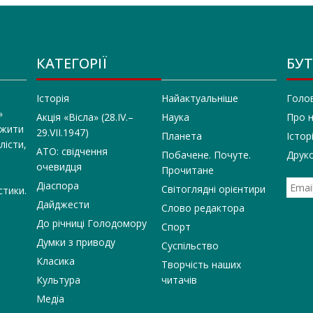
КАТЕГОРІЇ
БУТ
Історія
Найактуальніше
Голо
»
Акція «Вісла» (28.IV.–
Наука
Про 
 жити
29.VII.1947)
Планета
Істор
лісти,
АТО: свідчення
Побачене. Почуте.
Друко
очевидця
Прочитане
Діаспора
Світоглядні орієнтири
стики.
Дайджести
Слово редактора
До річниці Голодомору
Спорт
Думки з приводу
Суспільство
Класика
Творчість наших
Культура
читачів
Медіа