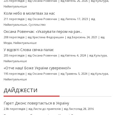
225 переглядів
|
від
Оксана Ровенчак
|
від Квітень 26, 2026
|
від
Культура
,
Найактуальніше
Коли небо в молитвах за нас
211 переглядів
|
від
Оксана Ровенчак
|
від Липень 17, 2023
|
від
Найактуальніше
,
Суспільство
Оксана Ровенчак: «Указувати пером на ран...
208 переглядів
|
від
Христина Федоришин
|
від Березень 24, 2021
|
від
Медіа
,
Найактуальніше
У відсвіті Слова свічка палає
205 переглядів
|
від
Оксана Ровенчак
|
від Квітень 4, 2024
|
від
Культура
,
Найактуальніше
«Отче наш! Боже України суверенної!»
195 переглядів
|
від
Оксана Ровенчак
|
від Травень 5, 2024
|
від
Культура
,
Найактуальніше
ДАЙДЖЕСТИ
Ґарет Джонс повертається в Україну
2.8k переглядів
|
від
Листи до приятелів
|
від Листопад 28, 2016