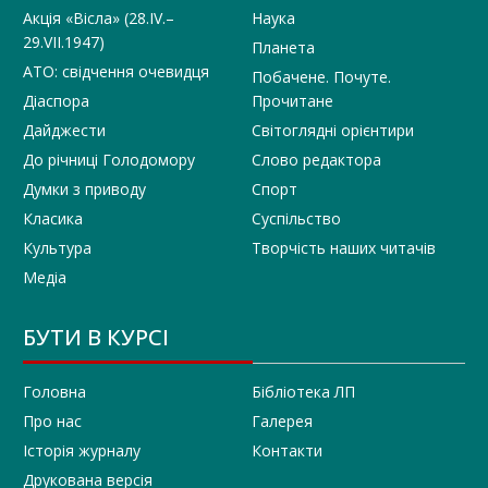
Акція «Вісла» (28.IV.–
Наука
29.VII.1947)
Планета
АТО: свідчення очевидця
Побачене. Почуте.
Діаспора
Прочитане
Дайджести
Світоглядні орієнтири
До річниці Голодомору
Слово редактора
Думки з приводу
Спорт
Класика
Суспільство
Культура
Творчість наших читачів
Медіа
БУТИ В КУРСІ
Головна
Бібліотека ЛП
Про нас
Галерея
Історія журналу
Контакти
Друкована версія