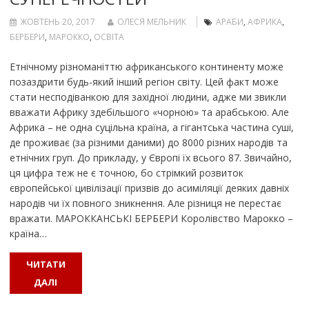
ЖОВТЕНЬ 20, 2017
ОЛЕСЯ МЕЛЬНИК
АРАБИ
,
АФРИКА
,
БЕРБЕРИ
,
МАРОККО
,
ОСВІТА
Етнічному різноманіттю африканського континенту може
позаздрити будь-який інший регіон світу. Цей факт може
стати несподіванкою для західної людини, адже ми звикли
вважати Африку здебільшого «чорною» та арабською. Але
Африка – не одна суцільна країна, а гігантська частина суші,
де проживає (за різними даними) до 8000 різних народів та
етнічних груп. До прикладу, у Європі їх всього 87. Звичайно,
ця цифра теж не є точною, бо стрімкий розвиток
європейської цивілізації призвів до асиміляції деяких давніх
народів чи їх повного зникнення. Але різниця не перестає
вражати. МАРОККАНСЬКІ БЕРБЕРИ Королівство Марокко –
країна…
ЧИТАТИ
ДАЛІ