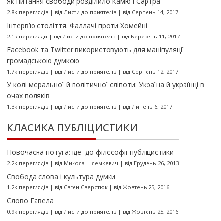
Як питання свободи розділило Камю і Сартра
2.8k переглядів
|
від
Листи до приятелів
|
від Серпень 14, 2017
Інтерв’ю століття. Фаллачі проти Хомейні
2.1k перегляди
|
від
Листи до приятелів
|
від Березень 11, 2017
Facebook та Twitter використовують для маніпуляції
громадською думкою
1.7k переглядів
|
від
Листи до приятелів
|
від Серпень 12, 2017
У колі моральної й політичної сліпоти: Україна й українці в
очах поляків
1.3k переглядів
|
від
Листи до приятелів
|
від Липень 6, 2017
КЛАСИКА ПУБЛІЦИСТИКИ
Новочасна потуга: ідеї до філософії публіцистики
2.2k переглядів
|
від
Микола Шлемкевич
|
від Грудень 26, 2013
Свобода слова і культура думки
1.2k переглядів
|
від
Євген Сверстюк
|
від Жовтень 25, 2016
Слово Гавела
0.9k переглядів
|
від
Листи до приятелів
|
від Жовтень 25, 2016