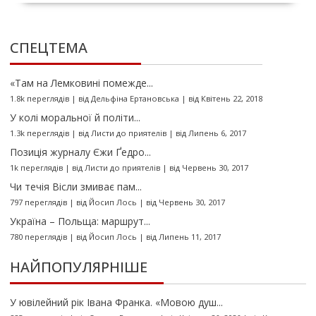
СПЕЦТЕМА
«Там на Лемковині помежде...
1.8k переглядів
|
від
Дельфіна Ертановська
|
від Квітень 22, 2018
У колі моральної й політи...
1.3k переглядів
|
від
Листи до приятелів
|
від Липень 6, 2017
Позиція журналу Єжи Ґедро...
1k переглядів
|
від
Листи до приятелів
|
від Червень 30, 2017
Чи течія Вісли змиває пам...
797 переглядів
|
від
Йосип Лось
|
від Червень 30, 2017
Україна – Польща: маршрут...
780 переглядів
|
від
Йосип Лось
|
від Липень 11, 2017
НАЙПОПУЛЯРНІШЕ
У ювілейний рік Івана Франка. «Мовою душ...