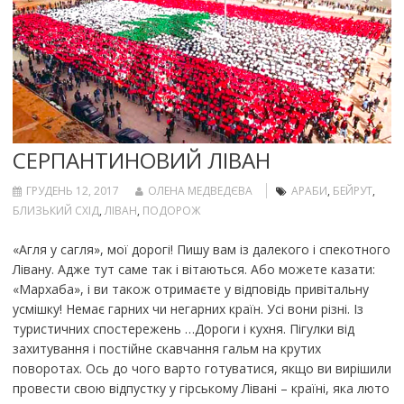
СЕРПАНТИНОВИЙ ЛІВАН
ГРУДЕНЬ 12, 2017
ОЛЕНА МЕДВЕДЄВА
АРАБИ
,
БЕЙРУТ
,
БЛИЗЬКИЙ СХІД
,
ЛІВАН
,
ПОДОРОЖ
«Агля у сагля», мої дорогі! Пишу вам із далекого і спекотного
Лівану. Адже тут саме так і вітаються. Або можете казати:
«Мархаба», і ви також отримаєте у відповідь привітальну
усмішку! Немає гарних чи негарних країн. Усі вони різні. Із
туристичних спостережень …Дороги і кухня. Пігулки від
захитування і постійне скавчання гальм на крутих
поворотах. Ось до чого варто готуватися, якщо ви вирішили
провести свою відпустку у гірському Лівані – країні, яка люто