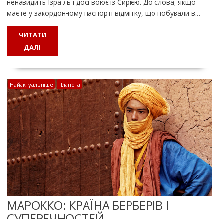
ненавидить Ізраїль і досі воює із Сирією. До слова, якщо
маєте у закордонному паспорті відмітку, що побували в…
ЧИТАТИ
ДАЛІ
Найактуальніше
Планета
МАРОККО: КРАЇНА БЕРБЕРІВ І
СУПЕРЕЧНОСТЕЙ