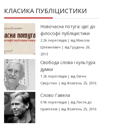
КЛАСИКА ПУБЛІЦИСТИКИ
Новочасна потуга: ідеї до
філософії публіцистики
2.2k переглядів
|
від
Микола
Шлемкевич
|
від Грудень 26,
2013
Свобода слова і культура
думки
1.2k переглядів
|
від
Євген
Сверстюк
|
від Жовтень 25, 2016
Слово Гавела
0.9k переглядів
|
від
Листи до
приятелів
|
від Жовтень 25, 2016