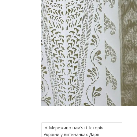
Н
Мереживо пам’яті. Історія
А
України у витинанках Дарії