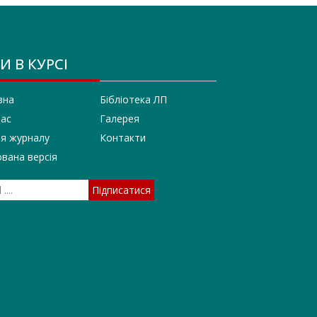
И В КУРСІ
вна
Бібліотека ЛП
нас
Галерея
ія журналу
Контакти
вана версія