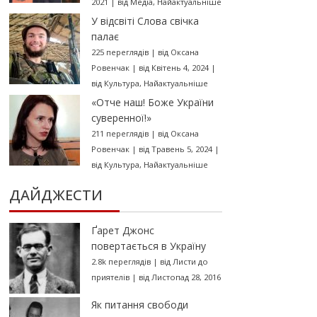
2021
|
від
Медіа
,
Найактуальніше
У відсвіті Слова свічка
палає
225 переглядів
|
від
Оксана
Ровенчак
|
від Квітень 4, 2024
|
від
Культура
,
Найактуальніше
«Отче наш! Боже України
суверенної!»
211 переглядів
|
від
Оксана
Ровенчак
|
від Травень 5, 2024
|
від
Культура
,
Найактуальніше
ДАЙДЖЕСТИ
Ґарет Джонс
повертається в Україну
2.8k переглядів
|
від
Листи до
приятелів
|
від Листопад 28, 2016
Як питання свободи