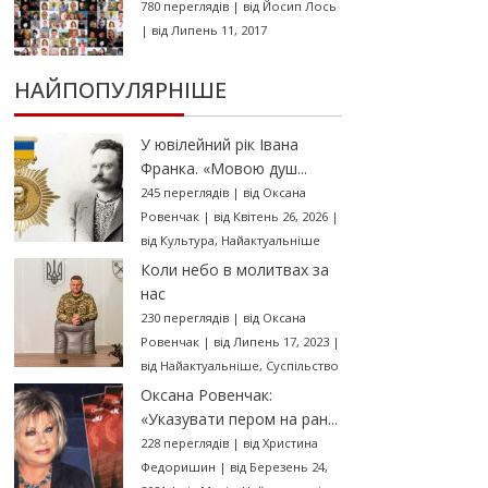
780 переглядів
|
від
Йосип Лось
|
від Липень 11, 2017
НАЙПОПУЛЯРНІШЕ
У ювілейний рік Івана
Франка. «Мовою душ...
245 переглядів
|
від
Оксана
Ровенчак
|
від Квітень 26, 2026
|
від
Культура
,
Найактуальніше
Коли небо в молитвах за
нас
230 переглядів
|
від
Оксана
Ровенчак
|
від Липень 17, 2023
|
від
Найактуальніше
,
Суспільство
Оксана Ровенчак:
«Указувати пером на ран...
228 переглядів
|
від
Христина
Федоришин
|
від Березень 24,