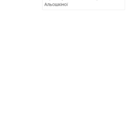
В
Альошкіної
І
Г
А
Ц
І
Я
З
А
П
И
С
І
В