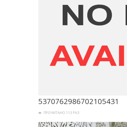
5370762986702105431
ПРОЧИТАНО 113 РАЗ