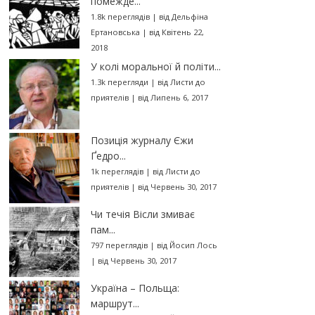
помежде...
1.8k переглядів
|
від
Дельфіна
Ертановська
|
від Квітень 22,
2018
У колі моральної й політи...
1.3k перегляди
|
від
Листи до
приятелів
|
від Липень 6, 2017
Позиція журналу Єжи
Ґедро...
1k переглядів
|
від
Листи до
приятелів
|
від Червень 30, 2017
Чи течія Вісли змиває
пам...
797 переглядів
|
від
Йосип Лось
|
від Червень 30, 2017
Україна – Польща:
маршрут...