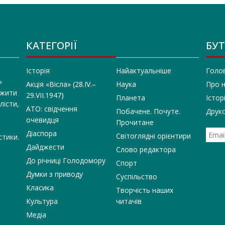
КАТЕГОРІЇ
БУТ
Історія
Найактуальніше
Голо
»
Акція «Вісла» (28.IV.–
Наука
Про 
 жити
29.VII.1947)
Планета
Істор
лісти,
АТО: свідчення
Побачене. Почуте.
Друко
очевидця
Прочитане
Діаспора
Світоглядні орієнтири
стики.
Дайджести
Слово редактора
До річниці Голодомору
Спорт
Думки з приводу
Суспільство
Класика
Творчість наших
Культура
читачів
Медіа