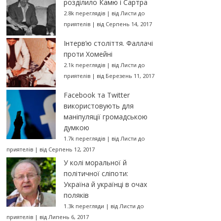
розділило Камю і Сартра
2.8k переглядів
|
від
Листи до
приятелів
|
від Серпень 14, 2017
Інтерв’ю століття. Фаллачі
проти Хомейні
2.1k переглядів
|
від
Листи до
приятелів
|
від Березень 11, 2017
Facebook та Twitter
використовують для
маніпуляції громадською
думкою
1.7k переглядів
|
від
Листи до
приятелів
|
від Серпень 12, 2017
У колі моральної й
політичної сліпоти:
Україна й українці в очах
поляків
1.3k перегляди
|
від
Листи до
приятелів
|
від Липень 6, 2017