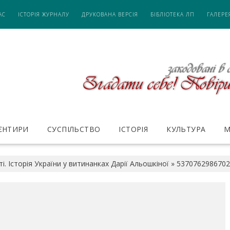
АС
ІСТОРІЯ ЖУРНАЛУ
ДРУКОВАНА ВЕРСІЯ
БІБЛІОТЕКА ЛП
ГАЛЕРЕ
ІЄНТИРИ
СУСПІЛЬСТВО
ІСТОРІЯ
КУЛЬТУРА
М
. Історія України у витинанках Дарії Альошкіної
»
5370762986702